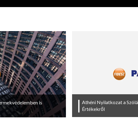
Athéni Nyilatkozat a Szól
yermekvédelemben is
Értékekről