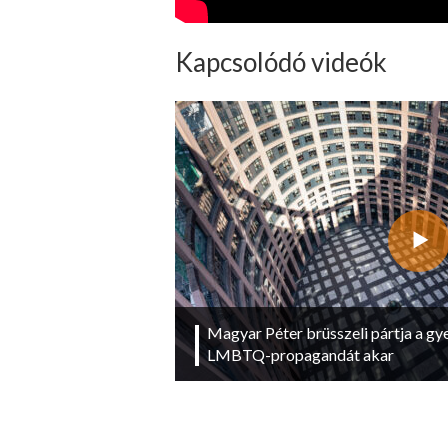
Kapcsolódó videók
Magyar Péter brüsszeli pártja a g
LMBTQ-propagandát akar