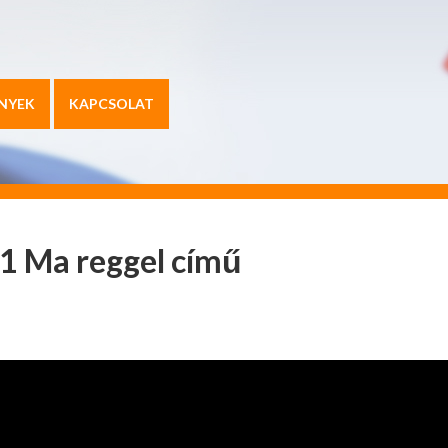
NYEK
KAPCSOLAT
m1 Ma reggel című