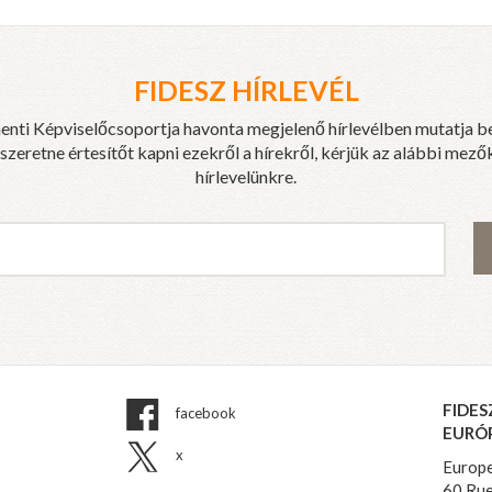
FIDESZ HÍRLEVÉL
enti Képviselőcsoportja havonta megjelenő hírlevélben mutatja b
eretne értesítőt kapni ezekről a hírekről, kérjük az alábbi mezők
hírlevelünkre.
FIDES
facebook
EURÓ
x
Europe
60 Rue