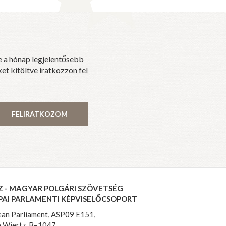
e a hónap legjelentősebb
et kitöltve iratkozzon fel
FELIRATKOZOM
Z - MAGYAR POLGÁRI SZÖVETSÉG
PAI PARLAMENTI KÉPVISELŐCSOPORT
an Parliament, ASP09 E151,
 Wiertz, B–1047