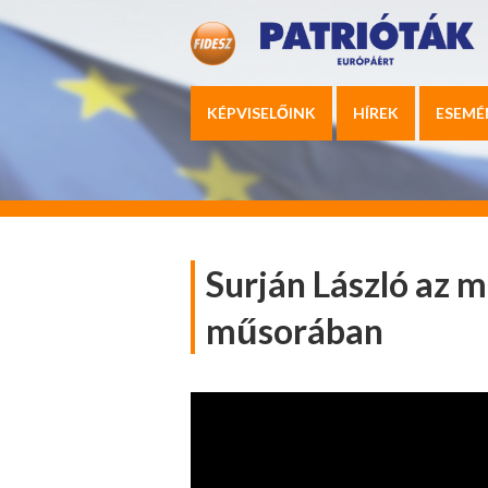
KÉPVISELŐINK
HÍREK
ESEMÉ
Surján László az 
műsorában