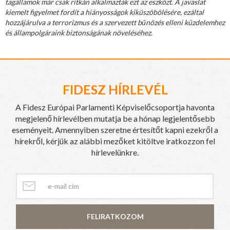
tagállamok már csak ritkán alkalmazták ezt az eszközt. A javaslat
kiemelt figyelmet fordít a hiányosságok kiküszöbölésére, ezáltal
hozzájárulva a terrorizmus és a szervezett bűnözés elleni küzdelemhez
és állampolgáraink biztonságának növeléséhez.
FIDESZ HÍRLEVÉL
A Fidesz Európai Parlamenti Képviselőcsoportja havonta
megjelenő hírlevélben mutatja be a hónap legjelentősebb
eseményeit. Amennyiben szeretne értesítőt kapni ezekről a
hírekről, kérjük az alábbi mezőket kitöltve iratkozzon fel
hírlevelünkre.
FELIRATKOZOM