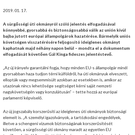
2019. 01. 17.
A sürgősségi úti okmányról szóló jelentés elfogadásával
könnyebbé, gyorsabbá és biztonságosabbá válik az unión kívül
bajba jutott európai állampolgárok hazatérése. Bármelyik uniós
követségen visszatérésére feljogosító ideiglenes okmányt
kaphatnak majd néhány napon belül – mondta el a dokumentum
elfogadását követően Gál Kinga fideszes jelentéstevő.
„Az új irányelv garantálni fogja, hogy minden EU-s állampolgár minél
gyorsabban haza tudjon térni külföldről, ha úti okmányuk elveszett,
ellopták vagy megsemmisült azokban az esetekben is, amikor az
utazónak nincs lehetősége segítséget kérni saját nemzeti
nagykövetségén vagy konzulátusán” – tette hozzá az európai
parlamenti képviselő.
Az új jogszabály korszerűsíti az ideiglenes úti okmányok biztonsági
elemeit is. „A személyi igazolványok, a tartózkodási engedélyek,
illetve a schengeni vízumok biztonságának korszerűsítését
követően, a sürgősségi úti okmány maradt az egyetlen EU