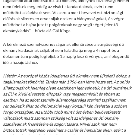
tagállamok által kibocsátott úti okmány, amelynek biztonsági elemei
nem feleltek meg eddig az elvárt standardoknak, ezért nem
működött a kiadásuk sem. Viszont a most bevezetett biztonsági
előírások sikeresen orvosolják ezeket a hiányosságokat, és végre
működhet a bajba jutott polgároknak nagy segítséget jelentő
okmánykiadás” – húzta alá Gál Kinga.
A kérelmező személyazonosságának ellenőrzése a sürgősségi úti
okmány kiadásának céljából nem haladhatja meg a 4 napot és a
dokumentum pedig legfeljebb 15 napig lesz érvényes, ami elegendő
idő a hazajutáshoz.
Háttér: Az európai közös ideiglenes úti okmány nem újkeletű dolog, a
tagállamokat tömörítő Tanács már 1996-ban létre hozta azt. Az uniós
állampolgárok jelenleg olyan esetekben igényelhetik, ha úti okmányuk
az EU-n kívül elveszett, ellopták vagy megsemmisült és abban az
esetben, ha az adott személy állampolgársága szerinti tagállam nem
rendelkezik állandó diplomáciai vagy konzuli képviselettel a szóban
forgó országban. Az utóbbi több mint húsz évben bekövetkezett
változások miatt azonban szükség volt az ideiglenes úti okmány
szabályainak frissítésére és szigorítására. Mivel azok már nem
biztosítottak megfelelő védelmet a csalás és hamisítás ellen, ezért a