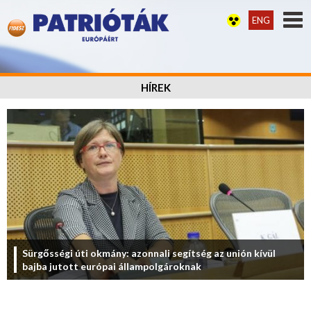
ENG
HÍREK
Sürgősségi úti okmány: azonnali segítség az unión kívül
bajba jutott európai állampolgároknak