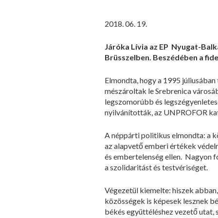
2018. 06. 19.
Járóka Lívia az EP Nyugat-Balká
Brüsszelben. Beszédében a fide
Elmondta, hogy a 1995 júliusában t
mészároltak le Srebrenica városáb
legszomorúbb és legszégyenletese
nyilvánították, az UNPROFOR kat
A néppárti politikus elmondta: a 
az alapvető emberi értékek védelm
és embertelenség ellen. Nagyon fo
a szolidaritást és testvériséget.
Végezetül kiemelte: hiszek abban,
közösségek is képesek lesznek bé
békés együttéléshez vezető utat, s