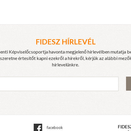
FIDESZ HÍRLEVÉL
enti Képviselőcsoportja havonta megjelenő hírlevélben mutatja b
eretne értesítőt kapni ezekről a hírekről, kérjük az alábbi mezők
hírlevelünkre.
FIDES
facebook