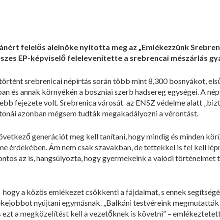
nért felelős alelnöke nyitotta meg az „Emlékezzünk Srebrenic
szes EP-képviselő felelevenítette a srebrencai mészárlás gy
örtént srebrenicai népirtás során több mint 8,300 bosnyákot, elsőso
an és annak környékén a boszniai szerb hadsereg egységei. A népí
bb fejezete volt. Srebrenica városát az ENSZ védelme alatt „biz
onái azonban mégsem tudták megakadályozni a vérontást.
következő generációt meg kell tanítani, hogy mindig és minden kö
e érdekében. Ám nem csak szavakban, de tettekkel is fel kell lép
ntos az is, hangsúlyozta, hogy gyermekeink a valódi történelmet
 hogy a közös emlékezet csökkenti a fájdalmat, s ennek segítségév
kejobbot nyújtani egymásnak. „Balkáni testvéreink megmutatták E
 ezt a megközelítést kell a vezetőknek is követni” – emlékeztetett