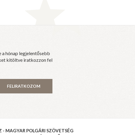
e a hónap legjelentősebb
et kitöltve iratkozzon fel
FELIRATKOZOM
Z - MAGYAR POLGÁRI SZÖVETSÉG