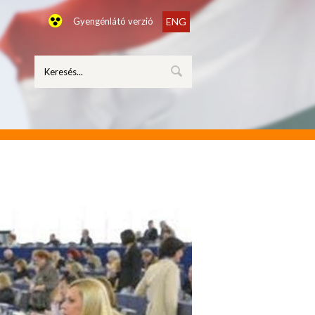
Gyengénlátó verzió
ENG