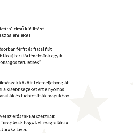
ára” című kiállítást
ászos emlékét.
rban férfit és fiatal fiút
rtás újkori történelmünk egyik
tonságos területnek”
rülmények között felemelje hangját
ni a kisebbségeket ért elnyomás
 tanulják és tudatosítsák magukban
el az erőszakkal szétzilált
uropának, hogy kell megtalálni a
 Járóka Lívia.