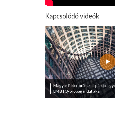
Kapcsolódó videók
Magyar Péter brüsszeli pártja a g
LMBTQ-propagandát akar