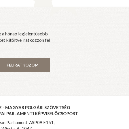
e a hónap legjelentősebb
et kitöltve iratkozzon fel
FELIRATKOZOM
Z - MAGYAR POLGÁRI SZÖVETSÉG
PAI PARLAMENTI KÉPVISELŐCSOPORT
an Parliament, ASP09 E151,
 Wiertz, B–1047