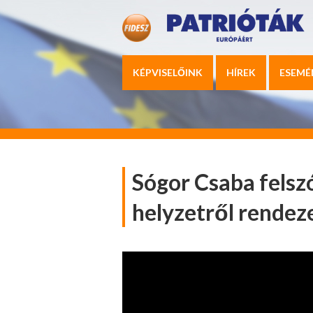
KÉPVISELŐINK
HÍREK
ESEMÉ
Sógor Csaba felsz
helyzetről rendez