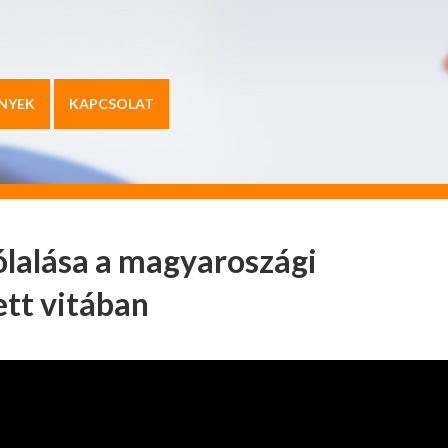
NYEK
KAPCSOLAT
ólalása a magyaroszági
ett vitában