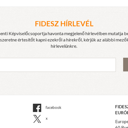
FIDESZ HÍRLEVÉL
enti Képviselőcsoportja havonta megjelenő hírlevélben mutatja b
eretne értesítőt kapni ezekről a hírekről, kérjük az alábbi mezők
hírlevelünkre.
FIDES
facebook
EURÓ
x
Europe
60 Rue