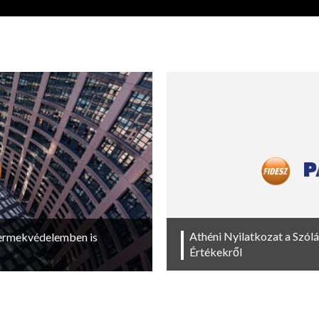
Athéni Nyilatkozat a Szól
yermekvédelemben is
Értékekről