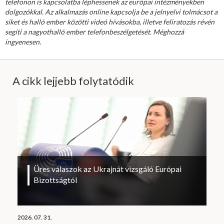
telefonon is kapcsolatba léphessenek az európai intézményekben
dolgozókkal. Az alkalmazás online kapcsolja be a jelnyelvi tolmácsot a
siket és halló ember közötti videó hívásokba, illetve feliratozás révén
segíti a nagyothalló ember telefonbeszélgetését. Méghozzá
ingyenesen.
A cikk lejjebb folytatódik
Üres válaszok az Ukrajnát vizsgáló Európai
Bizottságtól
2026. 07. 31.