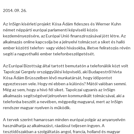
2014. 09. 26.
Az InSign kísérleti projekt Kósa Ádám fideszes és Werner Kuhn
német néppárti európai parlamenti képviselő közös
kezdeményezésére, az Európai Unió finanszírozásával jött létre. Az
alkalmazás online kapcsolja be a jelnyelvi tolmácsot a siket és halló
ember közötti telefon- vagy videó hívásokba, illetve feliratozás révén
segíti a nagyothalló ember telefonbeszélgetését.
Az Európai Bizottság által tartott bemutatón a telefonálók közt volt
Tapolczai Gergely országgyűlési képviselő, aki Budapestről hívta
Kósa Ádám Brüsszelben lévő munkatársát, hogy időpontot
egyeztessen vele. Hogy mi ebben a különös? Mától valóban semmi.
Még az sem, hogy a hívó fél siket. Tapolczai ugyanis az InSign
alkalmazás segítségével jelnyelven kommunikált tolmácsával, aki a
telefonba beszélt a nevében, mégpedig magyarul, mert az InSign
rendszer magyar nyelven is működik.
A tervek szerint hamarosan minden európai polgár az anyanyelvén
használhatja az alkalmazást, ráadásul teljesen ingyen. A
tesztidőszakban a szolgáltatás angol, francia, holland és magyar