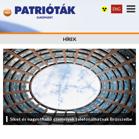
ENG
HÍREK
Siket és nagyothalló személyek telefonálhatnak Brüsszelbe