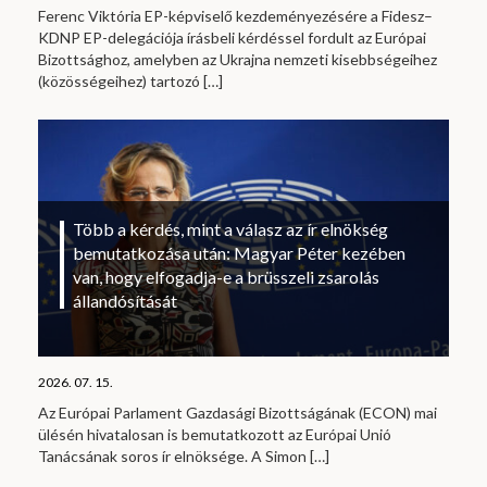
Ferenc Viktória EP-képviselő kezdeményezésére a Fidesz–
KDNP EP-delegációja írásbeli kérdéssel fordult az Európai
Bizottsághoz, amelyben az Ukrajna nemzeti kisebbségeihez
(közösségeihez) tartozó
[…]
Több a kérdés, mint a válasz az ír elnökség
bemutatkozása után: Magyar Péter kezében
van, hogy elfogadja-e a brüsszeli zsarolás
állandósítását
2026. 07. 15.
Az Európai Parlament Gazdasági Bizottságának (ECON) mai
ülésén hivatalosan is bemutatkozott az Európai Unió
Tanácsának soros ír elnöksége. A Simon
[…]