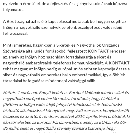
nyelveken érhető el, de a fejlesztés és a jelnyelvi tolmácsok képzése
folyamatos.
A Bizottságnál azt is élő kapcsolással mutatták be, hogyan segíti az
InSign a nagyothalló személyek telefonbeszélgetését valós idejű
feliratozással.
Mint ismeretes, hazánkban a Siketek és Nagyothallók Országos
Szövetsége által uniós forrásokból fejlesztett KONTAKT rendszer
az, amely az InSign-hoz hasonlóan forradalmasítja a siket és
nagyothalló embertársaink telefonos kommunikációját. A KONTAKT
tehát magyar, az InSign pedig európai uniós szinten kapcsolja össze a
siket és nagyothalló embereket halló embertársaikkal, így előbbiek
társadalmi befogadása mindennapi valósággá válik.
Háttér: 1 eurócent. Ennyit kellett az Európai Uniónak minden siket és
nagyothalló európai embertársunkra fordítania, hogy életüket a
jövőben az InSign valós idejű jelnyelvi tolmácsolást és feliratozást
biztosító alkalmazással könnyítsék meg. 750 ezer euró. Ennyibe került
összesen ez az úttörő rendszer, amelyet 2014. április 9-én próbáltak ki
először élesben az Európai Parlamentben, s amely az EU-ban élő 60-
80 millió siket és nagyothalló személy számára biztosítja, hogy