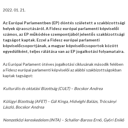
2022. 01. 21.
Az Európai Parlamentben (EP) döntés született a szakbizottsági
helyek újraosztásáról. A Fidesz európai parlamenti képviselői
számos, az EP működése szempontjából jelentős szakbizottsági
tagságot kaptak. Ezzel a Fidesz európai parlamenti
képviselőcsoportjának, a magyar képviselőcsoportok között
egyedüliként, teljes rálátása van az EP jogalkotási folyamataira.
Az Európai Parlament ötéves jogalkotási ciklusának második felében
a Fidesz európai parlamenti képviselői az alábbi szakbizottságokban
kaptak tagságot:
Kulturális és oktatási Bizottság (CULT) – Bocskor Andrea
Külügyi Bizottság (AFET) – Gál Kinga, Hidvéghi Balázs, Trócsányi
László, Bocskor Andrea
Nemzetközi kereskedelem (INTA) – Schaller-Baross Ernő, Győri Enikő