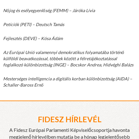
Nőjog és esélyegyenlőség (FEMM) – Járóka Lívia
Petíciók (PETI) – Deutsch Tamás
Fejlesztés (DEVE) – Kósa Ádám
Az Európai Unió valamennyi demokratikus folyamatába történő
külföldi beavatkozással, többek között a félretájékoztatással
foglalkozó különbizottság (INGE) – Bocskor Andrea, Hidvéghi Balázs
Mesterséges intelligencia a digitális korban különbizottság (AIDA) –
Schaller-Baross Ernő
FIDESZ HÍRLEVÉL
A Fidesz Európai Parlamenti Képviselőcsoportja havonta
megjelenő hírlevélben mutatja be a hónap legjelentősebb