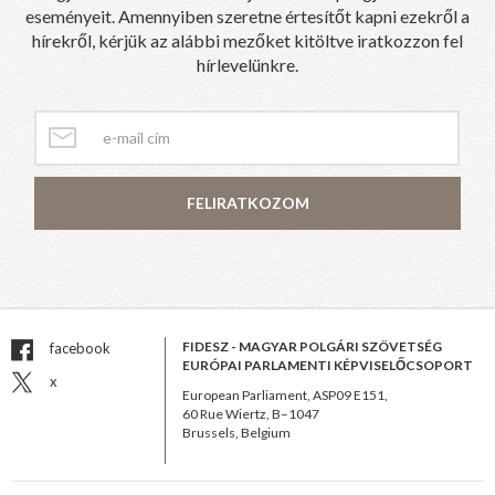
eseményeit. Amennyiben szeretne értesítőt kapni ezekről a
hírekről, kérjük az alábbi mezőket kitöltve iratkozzon fel
hírlevelünkre.
FELIRATKOZOM
FIDESZ - MAGYAR POLGÁRI SZÖVETSÉG
facebook
EURÓPAI PARLAMENTI KÉPVISELŐCSOPORT
x
European Parliament, ASP09 E151,
60 Rue Wiertz, B–1047
Brussels, Belgium