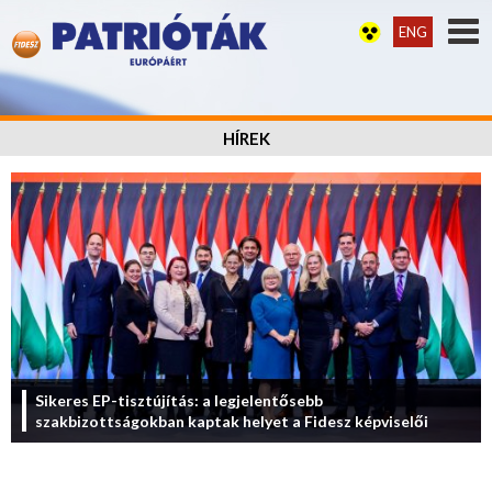
ENG
HÍREK
Sikeres EP-tisztújítás: a legjelentősebb
szakbizottságokban kaptak helyet a Fidesz képviselői