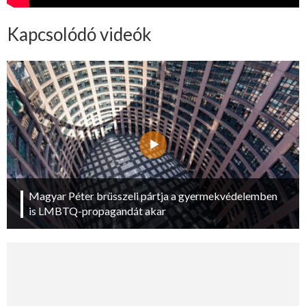
Kapcsolódó videók
Magyar Péter brüsszeli pártja a gyermekvédelemben
is LMBTQ-propagandát akar