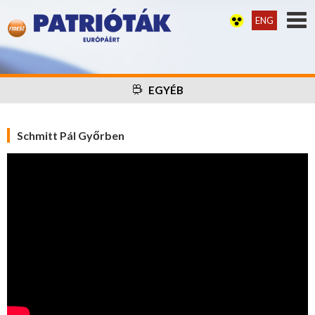
ENG
EGYÉB
Schmitt Pál Győrben