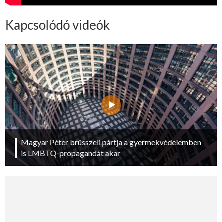
Kapcsolódó videók
Magyar Péter brüsszeli pártja a gyermekvédelemben
is LMBTQ-propagandát akar