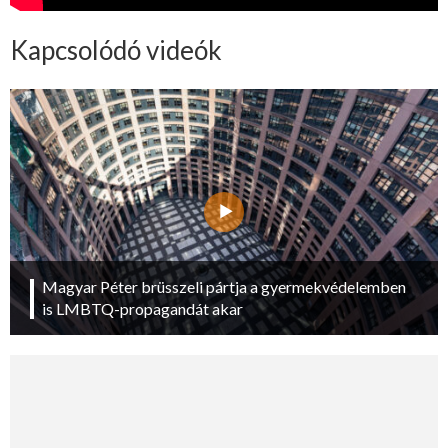
Kapcsolódó videók
Magyar Péter brüsszeli pártja a gyermekvédelemben
is LMBTQ-propagandát akar