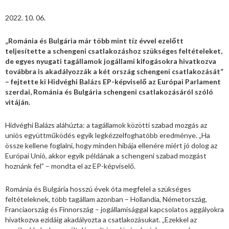
2022. 10. 06.
„Románia és Bulgária már több mint tíz évvel ezelőtt
teljesítette a schengeni csatlakozáshoz szükséges feltételeket,
de egyes nyugati tagállamok jogállami kifogásokra hivatkozva
továbbra is akadályozzák a két ország schengeni csatlakozását”
– fejtette ki Hidvéghi Balázs EP-képviselő az Európai Parlament
szerdai, Románia és Bulgária schengeni csatlakozásáról szóló
vitáján.
Hidvéghi Balázs aláhúzta: a tagállamok közötti szabad mozgás az
uniós együttműködés egyik legkézzelfoghatóbb eredménye. „Ha
össze kellene foglalni, hogy minden hibája ellenére miért jó dolog az
Európai Unió, akkor egyik példának a schengeni szabad mozgást
hoznánk fel” – mondta el az EP-képviselő.
Románia és Bulgária hosszú évek óta megfelel a szükséges
feltételeknek, több tagállam azonban – Hollandia, Németország,
Franciaország és Finnország – jogállamisággal kapcsolatos aggályokra
hivatkozva ezidáig akadályozta a csatlakozásukat. „Ezekkel az