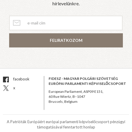
hírlevelünkre.
FELIRATKOZOM
FIDESZ - MAGYAR POLGÁRI SZÖVETSÉG
facebook
EURÓPAI PARLAMENTI KÉPVISELŐCSOPORT
x
European Parliament, ASP09 E151,
60 Rue Wiertz, B–1047
Brussels, Belgium
A Patrióták Európáért európai parlamenti képviselőcsoport pénzügyi
támogatásával fenntartott honlap