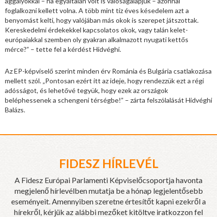
aggályokkal – ha egyáltalán volt is valóságalapjuk – azonnal
foglalkozni kellett volna. A több mint tíz éves késedelem azt a
benyomást kelti, hogy valójában más okok is szerepet játszottak.
Kereskedelmi érdekekkel kapcsolatos okok, vagy talán kelet-
európaiakkal szemben oly gyakran alkalmazott nyugati kettős
mérce?” – tette fel a kérdést Hidvéghi.
Az EP-képviselő szerint minden érv Románia és Bulgária csatlakozása
mellett szól. „Pontosan ezért itt az ideje, hogy rendezzük ezt a régi
adósságot, és lehetővé tegyük, hogy ezek az országok
beléphessenek a schengeni térségbe!” – zárta felszólalását Hidvéghi
Balázs.
FIDESZ HÍRLEVÉL
A Fidesz Európai Parlamenti Képviselőcsoportja havonta
megjelenő hírlevélben mutatja be a hónap legjelentősebb
eseményeit. Amennyiben szeretne értesítőt kapni ezekről a
hírekről, kérjük az alábbi mezőket kitöltve iratkozzon fel