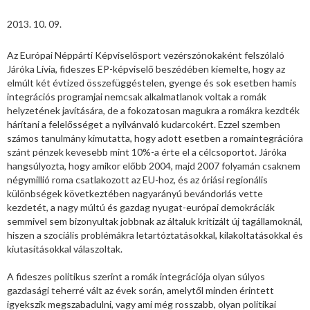
2013. 10. 09.
Az Európai Néppárti Képviselősport vezérszónokaként felszólaló
Járóka Lívia, fideszes EP-képviselő beszédében kiemelte, hogy az
elmúlt két évtized összefüggéstelen, gyenge és sok esetben hamis
integrációs programjai nemcsak alkalmatlanok voltak a romák
helyzetének javítására, de a fokozatosan magukra a romákra kezdték
hárítani a felelősséget a nyilvánvaló kudarcokért. Ezzel szemben
számos tanulmány kimutatta, hogy adott esetben a romaintegrációra
szánt pénzek kevesebb mint 10%-a érte el a célcsoportot. Járóka
hangsúlyozta, hogy amikor előbb 2004, majd 2007 folyamán csaknem
négymillió roma csatlakozott az EU-hoz, és az óriási regionális
különbségek következtében nagyarányú bevándorlás vette
kezdetét, a nagy múltú és gazdag nyugat-európai demokráciák
semmivel sem bizonyultak jobbnak az általuk kritizált új tagállamoknál,
hiszen a szociális problémákra letartóztatásokkal, kilakoltatásokkal és
kiutasításokkal válaszoltak.
A fideszes politikus szerint a romák integrációja olyan súlyos
gazdasági teherré vált az évek során, amelytől minden érintett
igyekszik megszabadulni, vagy ami még rosszabb, olyan politikai