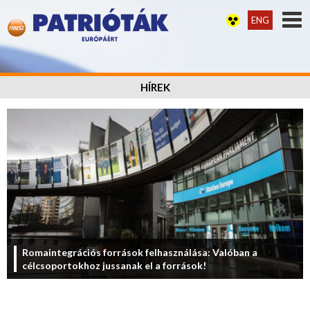
ENG
HÍREK
Romaintegrációs források felhasználása: Valóban a
célcsoportokhoz jussanak el a források!