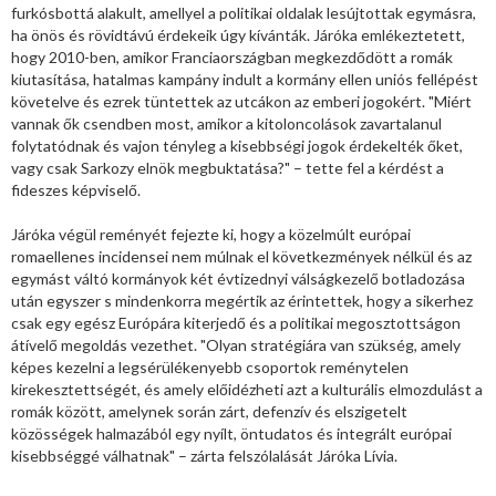
furkósbottá alakult, amellyel a politikai oldalak lesújtottak egymásra,
ha önös és rövidtávú érdekeik úgy kívánták. Járóka emlékeztetett,
hogy 2010-ben, amikor Franciaországban megkezdődött a romák
kiutasítása, hatalmas kampány indult a kormány ellen uniós fellépést
követelve és ezrek tüntettek az utcákon az emberi jogokért. "Miért
vannak ők csendben most, amikor a kitoloncolások zavartalanul
folytatódnak és vajon tényleg a kisebbségi jogok érdekelték őket,
vagy csak Sarkozy elnök megbuktatása?" – tette fel a kérdést a
fideszes képviselő.
Járóka végül reményét fejezte ki, hogy a közelmúlt európai
romaellenes incidensei nem múlnak el következmények nélkül és az
egymást váltó kormányok két évtizednyi válságkezelő botladozása
után egyszer s mindenkorra megértik az érintettek, hogy a sikerhez
csak egy egész Európára kiterjedő és a politikai megosztottságon
átívelő megoldás vezethet. "Olyan stratégiára van szükség, amely
képes kezelni a legsérülékenyebb csoportok reménytelen
kirekesztettségét, és amely előidézheti azt a kulturális elmozdulást a
romák között, amelynek során zárt, defenzív és elszigetelt
közösségek halmazából egy nyílt, öntudatos és integrált európai
kisebbséggé válhatnak" – zárta felszólalását Járóka Lívia.