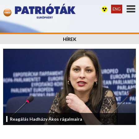
ENG
HÍREK
Reagálás Hadházy Ákos rágalmaira