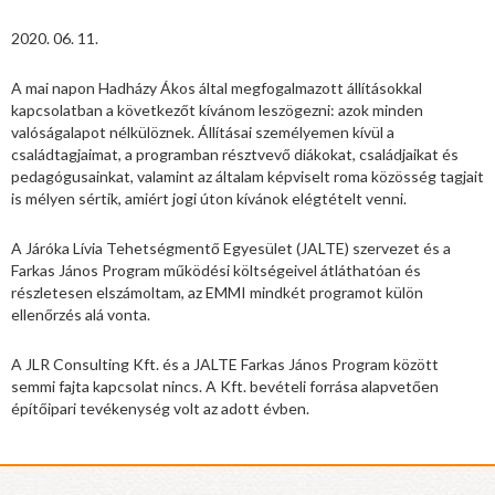
2020. 06. 11.
A mai napon Hadházy Ákos által megfogalmazott állításokkal
kapcsolatban a következőt kívánom leszögezni: azok minden
valóságalapot nélkülöznek. Állításai személyemen kívül a
családtagjaimat, a programban résztvevő diákokat, családjaikat és
pedagógusainkat, valamint az általam képviselt roma közösség tagjait
is mélyen sértik, amiért jogi úton kívánok elégtételt venni.
A Járóka Lívia Tehetségmentő Egyesület (JALTE) szervezet és a
Farkas János Program működési költségeivel átláthatóan és
részletesen elszámoltam, az EMMI mindkét programot külön
ellenőrzés alá vonta.
A JLR Consulting Kft. és a JALTE Farkas János Program között
semmi fajta kapcsolat nincs. A Kft. bevételi forrása alapvetően
építőipari tevékenység volt az adott évben.