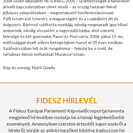
2004 őszén elkezdett INTERREG 2005 – új lehetőségek a határokon
átívelő kapcsolatokban címet viselő – az ország határain fekvő
jelképes településeken – megrendezett konferenciasorozat.
Pálfi István a jó Istenért, a magyarságért és a családjáért élt és
dolgozott. Bárhová szólította munkája, mindig megmaradt igaz bihari
embernek, mindig visszatért a nagyszülői házba, ahol szerető
felesége és két gyermeke, Panni és Pisti várta. 2006. július 15-én,
méltósággal viselt súlyos betegségben hunyt el 39 éves korában.
Szülővárosában lelt örök nyugalomra – fejezte be a rövid, de
tartalmas életút méltatását Muraközi István.
Kép és szöveg: Nyírő Gizella
FIDESZ HÍRLEVÉL
A Fidesz Európai Parlamenti Képviselőcsoportja havonta
megjelenő hírlevélben mutatja be a hónap legjelentősebb
eseményeit. Amennyiben szeretne értesítőt kapni ezekről a
hírekről, kérjük az alábbi mezőket kitöltve iratkozzon fel