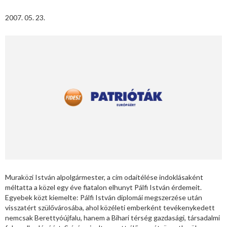
2007. 05. 23.
Muraközi István alpolgármester, a cím odaítélése indoklásaként
méltatta a közel egy éve fiatalon elhunyt Pálfi István érdemeit.
Egyebek közt kiemelte: Pálfi István diplomái megszerzése után
visszatért szülővárosába, ahol közéleti emberként tevékenykedett
nemcsak Berettyóújfalu, hanem a Bihari térség gazdasági, társadalmi