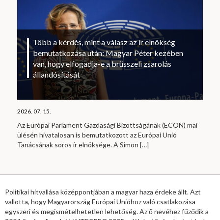
Több a kérdés, mint a válasz az ír elnökség
bemutatkozása után: Magyar Péter kezében
van, hogy elfogadja-e a brüsszeli zsarolás
állandósítását
2026. 07. 15.
Az Európai Parlament Gazdasági Bizottságának (ECON) mai
ülésén hivatalosan is bemutatkozott az Európai Unió
Tanácsának soros ír elnöksége. A Simon
[…]
Politikai hitvallása középpontjában a magyar haza érdeke állt. Azt
vallotta, hogy Magyarország Európai Unióhoz való csatlakozása
egyszeri és megismételhetetlen lehetőség. Az ő nevéhez fűződik a