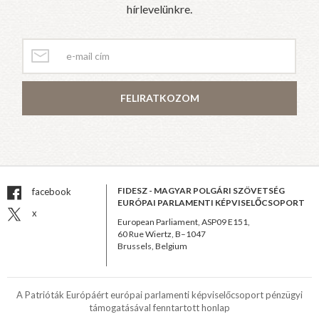
hírlevelünkre.
FELIRATKOZOM
FIDESZ - MAGYAR POLGÁRI SZÖVETSÉG
facebook
EURÓPAI PARLAMENTI KÉPVISELŐCSOPORT
x
European Parliament, ASP09 E151,
60 Rue Wiertz, B–1047
Brussels, Belgium
A Patrióták Európáért európai parlamenti képviselőcsoport pénzügyi
támogatásával fenntartott honlap