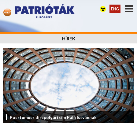
ENG
HÍREK
Posztumusz díszpolgári cím Pálfi Istvánnak