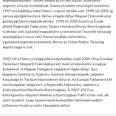
felemelkedéséért. Szívén viselte az ott élő sorsát, önzetlenül
segített a hozzá fordulóknak. Számos közéleti tisztséget betöltött.
1993 óta haláláig a helyi Fidesz-csoport elnöke volt, 1998-tól 2002-ig
városa alpolgármestere, illetve a Hajdú-Bihar Megyei Önkormányzat
gazdasági bizottságának elnöke. 1999 és 2002 között az Észak-
alföldi Regionális Fejlesztési Tanács Humánerőforrás Bizottságának
is elnöke volt. Egyedüli magyarként a nemzetközi Churchill-társaság
munkájában is részt vett. Berettyóújfalu református
egyházközségének presbitere, illetve az Orbán Balázs Társaság
alapító tagja is volt.
2002-től a Fidesz országgyűlési képviselője, majd 2004-től az Európai
Parlament Néppárti Frakciójában két éven át képviselte a magyar
érdekeket. A Magyar Delegáció tagjaként Hajdú-Bihar, Jász-
Nagykun-Szolnok és Szabolcs-Szatmár-Bereg megyék, valamint
Kárpátalja és Partium képviseletét látta el. Az Európai Parlament két
bizottságában dolgozott: a Regionális Fejlesztési, valamint a
Költségvetési Ellenőrzési Bizottságban. A 2007-2013-as
költségvetés néppárti felelőse a bizottságban Pálfi István volt, aki
azért küzdött, hogy hazánk minél kedvezőbb feltételek mellett
juthasson hozzá az uniós támogatásokhoz.