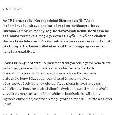
2024. 03. 21.
Az EP Nemzetközi Kereskedelmi Bizottsága (INTA) az
intézményközi tárgyalásokat követően jóváhagyta, hogy
Ukrajna vámok és mennyiségi korlátozások nélkül hozhassa be
az Unióba termékeit még egy éven át. Győri Enikő és Schaller-
Baross Ernő fideszes EP-képviselők a szavazás után rámutattak:
„Az Európai Parlament illetékes szakbizottsága újra cserben
hagyta a gazdákat.”
Győri Enikő kijelentette: “A parlamenti tárgyalódelegáció nem tudta
tartani azt, amire a múlt heti plenáris ülés felhatalmazta. A
mandátumuk arra szólt: az ukrán búzára is vonatkozzon az a
biztosíték, hogy túlzott behozatal esetén automatikus
védintézkedések lépjenek életbe. Azt a plenáris javaslatot sem
védték meg, hogy ne csak a háborús évek behozatali mennyiségét
vegyük viszonyítási alapként a védintézkedések aktiváláshoz.
Ugyanis ekkor már jelentősen megugrott az import” – húzta alá Győri
Enikő.