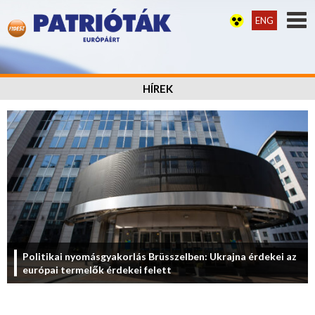
ENG
HÍREK
Politikai nyomásgyakorlás Brüsszelben: Ukrajna érdekei az
európai termelők érdekei felett