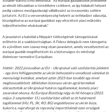
Schaller-Baross Ernő elmondta: “Az európai gazdálkodók jövedelme
az elmúlt időszakban a töredékére csökkent, az így kialakult helyzet
pedig számos mezőgazdasági vállalkozást az összeomlás szélére
juttatott. Az EU a versenyképesség helyett az önfeladást választja,
kiszolgáltatva az európai gazdákat egy eltorzított piaci működés
teljesíthetetlen elvárásainak.”
A javaslatot a baloldal a Néppárt többségének támogatásával
erőltette át a szakbizottságban. A Fidesz delegáció nem támogatta
és a jövőben sem szavaz meg olyan javaslatot, amely veszélyezteti az
európai gazdák megélhetését és a biztonságos és minőségi
élelmiszer-termelést Európában.
Háttér: 2022 júniusában az EU – Ukrajnával való szolidaritás jeleként
– egy évre felfüggesztette az ukrán behozatalra vonatkozó vámokat és
mennyiségi kvótákat, amelyet aztán 2023-ban további egy évvel
meghosszabbított. Időközben bizonyos ukrán agrártermékek
elárasztották az Ukrajnával határos tagállamokat, komoly piaci
zavarokat okozva. Az Európai Bizottság négy és fél hónapra (2023.
május 2-szeptember 15.) szolidaritást vállalt az öt határmenti
tagállammal (HU, PL, SK, RO, BG) engedélyezve az ukrán búza,
kukorica, napraforgó és repceolaj importtilalmát ezen országok