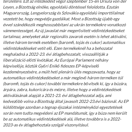
területére. Ezt az intézkedést végül szeptember 15-én Ursula von der
Leyen, a Bizottság elnöke, egyoldalú döntéssel feloldotta. Ezután
Magyarország, Lengyelország és Szlovákia egyoldalú importtilalmat
vezetett be, hogy megvédje gazdáikat. Most a Bizottság újabb egy
évvel szándékozik meghosszabbítani az ukrán termékekre vonatkozó
vámmentességet. Az új javaslat már megerősített védintézkedéseket
tartalmaz, amelyeket akár regionális zavarok esetén is lehet aktiválni,
illetve három termék esetében (baromfi, tojás és cukor) automatikus
védintézkedéseket vetít elő. Ezen termékeknél ha a behozatal
meghaladná a 2022-23. évi átlagbehozatalt, visszaállítják a
liberalizáció előtti kvótákat. Az Európai Parlament néhány
képviselője, köztük Győri Enikő fideszes EP-képviselő
kezdeményezésére, a múlt heti plenáris ülés megszavazta, hogy az
automatikus védintézkedéseket a már meglevő három terméken túl
(baromfi, tojás és cukor) további termékekre bővítsék ki, így a búzára,
árpára, zabra, kukoricára és mézre, illetve hogy a védintézkedések
aktiválásának alapját a 2021-23. évi átlagbehozatal adja, ami
kedvezőbb volna a Bizottság által javasolt 2022-23.évi bázisnál. Az EP
küldöttsége azonban a tegnap éjszakai intézményközi egyeztetések
során nem tudta megvédeni az EP mandátumát, így a búza nem került
be az automatikus védintézkedések alá, illetve továbbra is a 2022-
2023-as év átlagbehoztala szolgál viszonyításul.