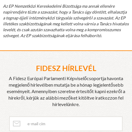
Az EP Nemzetközi Kereskedelmi Bizottsága ma annak ellenére
napirendjére tűzte a szavazást, hogy a Tanács úgy döntött, elhalasztja
a tegnap éjjeli intézményközi tárgyalás szövegéről a szavazást. Az EP
illetékes szakbizottságának meg kellett volna várnia a Tanács hivatalos
levelét, és csak azután szavazhatta volna meg a kompromisszumos
szöveget. Az EP szakbizottságának eljárása felháborító.
FIDESZ HÍRLEVÉL
A Fidesz Európai Parlamenti Képviselőcsoportja havonta
megjelenő hírlevélben mutatja be a hónap legjelentősebb
eseményeit. Amennyiben szeretne értesítőt kapni ezekről a
hírekről, kérjük az alábbi mezőket kitöltve iratkozzon fel
hírlevelünkre.