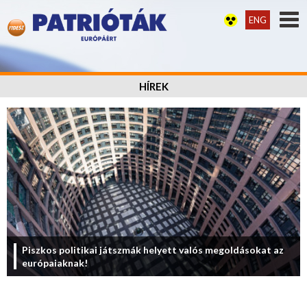
ENG
HÍREK
Piszkos politikai játszmák helyett valós megoldásokat az
európaiaknak!