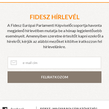
FIDESZ HÍRLEVÉL
A Fidesz Európai Parlamenti Képviselőcsoportja havonta
megjelenő hírlevélben mutatja be a hónap legjelentősebb
eseményeit. Amennyiben szeretne értesítőt kapni ezekről a
hírekről, kérjük az alábbi mezőket kitöltve iratkozzon fel
hírlevelünkre.
FELIRATKOZOM
FIDESZ - MAGYAR POLGÁRI SZÖVETSÉG