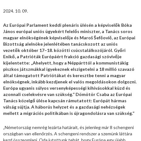
2024. 10. 09.
Az Európai Parlament keddi plenáris ülésén a képviselők Bóka
János európai uniós ügyekért felelős miniszter, a Tanács soros
magyar elnökségének képviselője és Maroš Šefčovič, az Európai
Bizottság alelnöke jelenlétében tanácskozott az uniós
vezetők október 17–18. közötti csúcstalálkozójáról. Győri
Enikő, a Patrióták Európáért frakció gazdasági szóvivője
kijelentette: „Ahelyett, hogy a Néppárttól a kommunistákig
piszkos játszmákkal igyekeznek elszigetelni a 18 millió szavazó
által támogatott Patriótákat és keresztbe tenni a magyar
elnökségnek, inkább kezdjenek el valós megoldásokon dolgozni.
Európa ugyanis súlyos versenyképességi kihívásokkal küzd és
azonnali cselekvésre van szükség.” Dömötör Csaba az Európai
Tanács közelgő ülése kapcsán rámutatott: Európát hármas
válság sújtja. A háborús helyzet és a gazdasági nehézségek
mellett a migrációs politikában is újragondolásra van szükség.”
„Németország nemrég lezárta határait, és jelenleg már 8 schengeni
országban van ellenőrzés. A schengeni rendszer a szemünk láttára
kezd összeomlani. Oda jutottunk tehát, hogy Európa egy újabb