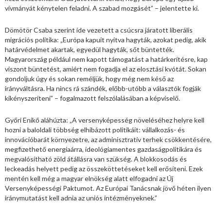
vívmányát kénytelen feladni. A szabad mozgásét” – jelentette ki.
Dömötör Csaba szerint ide vezetett a csúcsra járatott liberális
migrációs politika: „Európa kapuit nyitva hagyták, azokat pedig, akik
határvédelmet akartak, egyedül hagyták, sőt büntették.
Magyarország például nem kapott támogatást a határkerítésre, kap
viszont büntetést, amiért nem fogadja el az elosztási kvótát. Sokan
gondoljuk úgy és sokan reméljük, hogy még nem késő az
irányváltásra. Ha nincs rá szándék, előbb-utóbb a választók fogják
kikényszeríteni” – fogalmazott felszólalásában a képviselő.
Győri Enikő aláhúzta: „A versenyképesség növeléséhez helyre kell
hozni a baloldali többség elhibázott politikáit: vállalkozás- és
innovációbarát környezetre, az adminisztratív terhek csökkentésére,
megfizethető energiaárra, ideológiamentes gazdaságpolitikára és
megvalósítható zöld átállásra van szükség. A blokkosodás és
leckeadás helyett pedig az összeköttetéseket kell erősíteni. Ezek
mentén kell még a magyar elnökség alatt elfogadni az Új
Versenyképességi Paktumot. Az Európai Tanácsnak jövő héten ilyen
iránymutatást kell adnia az uniós intézményeknek.”