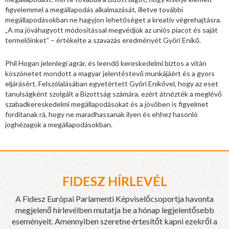
figyelemmel a megállapodás alkalmazását, illetve további
megállapodásokban ne hagyjon lehetőséget a kreatív végrehajtásra.
„A ma jóváhagyott módosítással megvédjük az uniós piacot és saját
termelőinket” – értékelte a szavazás eredményét Győri Enikő.
Phil Hogan jelenlegi agrár, és leendő kereskedelmi biztos a vitán
köszönetet mondott a magyar jelentéstevő munkájáért és a gyors
eljárásért. Felszólalásában egyetértett Győri Enikővel, hogy az eset
tanulságként szolgált a Bizottság számára, ezért átnézték a meglévő
szabadkereskedelmi megállapodásokat és a jövőben is figyelmet
fordítanak rá, hogy ne maradhassanak ilyen és ehhez hasonló
joghézagok a megállapodásokban.
FIDESZ HÍRLEVÉL
A Fidesz Európai Parlamenti Képviselőcsoportja havonta
megjelenő hírlevélben mutatja be a hónap legjelentősebb
eseményeit. Amennyiben szeretne értesítőt kapni ezekről a