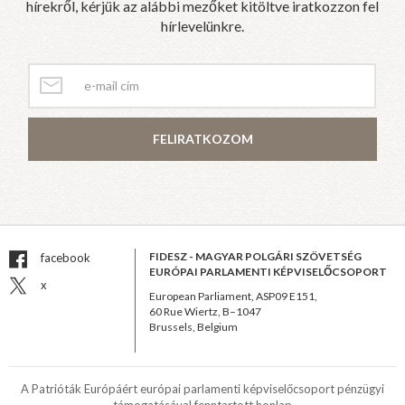
hírekről, kérjük az alábbi mezőket kitöltve iratkozzon fel
hírlevelünkre.
FELIRATKOZOM
FIDESZ - MAGYAR POLGÁRI SZÖVETSÉG
facebook
EURÓPAI PARLAMENTI KÉPVISELŐCSOPORT
x
European Parliament, ASP09 E151,
60 Rue Wiertz, B–1047
Brussels, Belgium
A Patrióták Európáért európai parlamenti képviselőcsoport pénzügyi