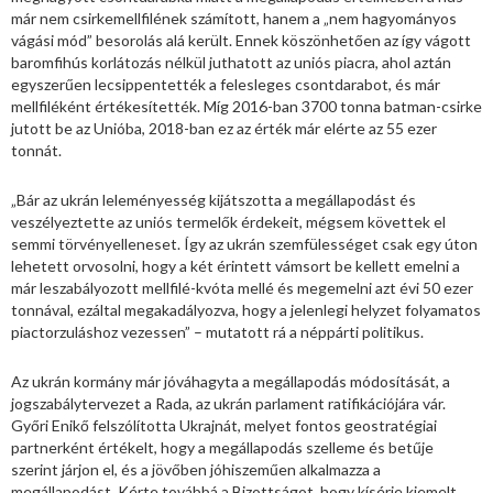
már nem csirkemellfilének számított, hanem a „nem hagyományos
vágási mód” besorolás alá került. Ennek köszönhetően az így vágott
baromfihús korlátozás nélkül juthatott az uniós piacra, ahol aztán
egyszerűen lecsippentették a felesleges csontdarabot, és már
mellfiléként értékesítették. Míg 2016-ban 3700 tonna batman-csirke
jutott be az Unióba, 2018-ban ez az érték már elérte az 55 ezer
tonnát.
„Bár az ukrán leleményesség kijátszotta a megállapodást és
veszélyeztette az uniós termelők érdekeit, mégsem követtek el
semmi törvényelleneset. Így az ukrán szemfülességet csak egy úton
lehetett orvosolni, hogy a két érintett vámsort be kellett emelni a
már leszabályozott mellfilé-kvóta mellé és megemelni azt évi 50 ezer
tonnával, ezáltal megakadályozva, hogy a jelenlegi helyzet folyamatos
piactorzuláshoz vezessen” – mutatott rá a néppárti politikus.
Az ukrán kormány már jóváhagyta a megállapodás módosítását, a
jogszabálytervezet a Rada, az ukrán parlament ratifikációjára vár.
Győri Enikő felszólította Ukrajnát, melyet fontos geostratégiai
partnerként értékelt, hogy a megállapodás szelleme és betűje
szerint járjon el, és a jövőben jóhiszeműen alkalmazza a
megállapodást. Kérte továbbá a Bizottságot, hogy kísérje kiemelt