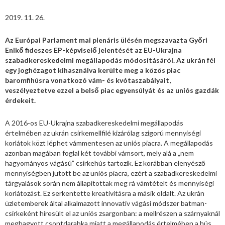
2019. 11. 26.
Az Európai Parlament mai plenáris ülésén megszavazta Győri
Enikő fideszes EP-képviselő jelentését az EU-Ukrajna
szabadkereskedelmi megállapodás módosításáról. Az ukrán fél
egy joghézagot kihasználva kerülte meg a közös piac
baromfihúsra vonatkozó vám- és kvótaszabályait,
veszélyeztetve ezzel a belső piac egyensúlyát és az uniós gazdák
érdekeit.
A 2016-os EU-Ukrajna szabadkereskedelmi megállapodás
értelmében az ukrán csirkemellfilé kizárólag szigorú mennyiségi
korlátok közt léphet vámmentesen az uniós piacra. A megállapodás
azonban magában foglal két további vámsort, mely alá a „nem
hagyományos vágású” csirkehús tartozik. Ez korábban elenyésző
mennyiségben jutott be az uniós piacra, ezért a szabadkereskedelmi
tárgyalások során nem állapítottak meg rá vámtételt és mennyiségi
korlátozást. Ez serkentette kreativitásra a másik oldalt. Az ukrán
üzletemberek által alkalmazott innovatív vágási módszer batman-
csirkeként híresült el az uniós zsargonban: a mellrészen a szárnyaknál
meghagyott csontdarabka miatt a megállapodás értelmében a hús