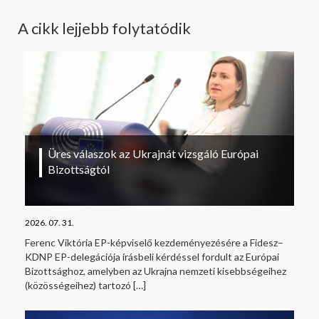
A cikk lejjebb folytatódik
Üres válaszok az Ukrajnát vizsgáló Európai
Bizottságtól
2026. 07. 31.
Ferenc Viktória EP-képviselő kezdeményezésére a Fidesz–
KDNP EP-delegációja írásbeli kérdéssel fordult az Európai
Bizottsághoz, amelyben az Ukrajna nemzeti kisebbségeihez
(közösségeihez) tartozó
[…]