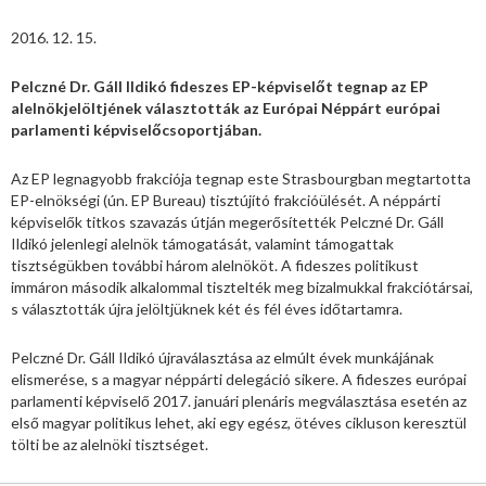
2016. 12. 15.
Pelczné Dr. Gáll Ildikó fideszes EP-képviselőt tegnap az EP
alelnökjelöltjének választották az Európai Néppárt európai
parlamenti képviselőcsoportjában.
Az EP legnagyobb frakciója tegnap este Strasbourgban megtartotta
EP-elnökségi (ún. EP Bureau) tisztújító frakcióülését. A néppárti
képviselők titkos szavazás útján megerősítették Pelczné Dr. Gáll
Ildikó jelenlegi alelnök támogatását, valamint támogattak
tisztségükben további három alelnököt. A fideszes politikust
immáron második alkalommal tisztelték meg bizalmukkal frakciótársai,
s választották újra jelöltjüknek két és fél éves időtartamra.
Pelczné Dr. Gáll Ildikó újraválasztása az elmúlt évek munkájának
elismerése, s a magyar néppárti delegáció sikere. A fideszes európai
parlamenti képviselő 2017. januári plenáris megválasztása esetén az
első magyar politikus lehet, aki egy egész, ötéves cikluson keresztül
tölti be az alelnöki tisztséget.