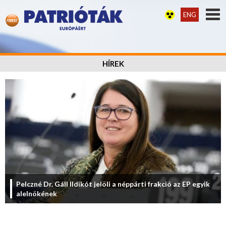
ENG
HÍREK
Pelczné Dr. Gáll Ildikót jelöli a néppárti frakció az EP egyik
alelnökének