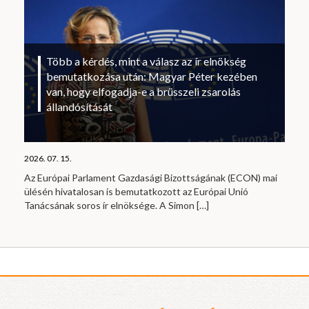
Több a kérdés, mint a válasz az ír elnökség
bemutatkozása után: Magyar Péter kezében
van, hogy elfogadja-e a brüsszeli zsarolás
állandósítását
2026. 07. 15.
Az Európai Parlament Gazdasági Bizottságának (ECON) mai
ülésén hivatalosan is bemutatkozott az Európai Unió
Tanácsának soros ír elnöksége. A Simon
[…]