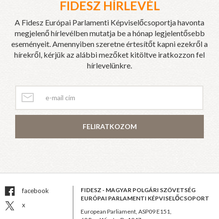
FIDESZ HÍRLEVÉL
A Fidesz Európai Parlamenti Képviselőcsoportja havonta
megjelenő hírlevélben mutatja be a hónap legjelentősebb
eseményeit. Amennyiben szeretne értesítőt kapni ezekről a
hírekről, kérjük az alábbi mezőket kitöltve iratkozzon fel
hírlevelünkre.
FELIRATKOZOM
FIDESZ - MAGYAR POLGÁRI SZÖVETSÉG
facebook
EURÓPAI PARLAMENTI KÉPVISELŐCSOPORT
x
European Parliament, ASP09 E151,