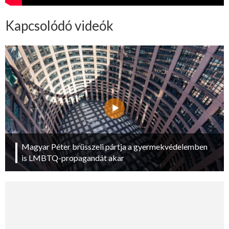
Kapcsolódó videók
Magyar Péter brüsszeli pártja a gyermekvédelemben
is LMBTQ-propagandát akar