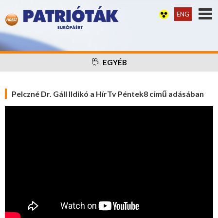
ENG
EGYÉB
Pelczné Dr. Gáll Ildikó a HírTv Péntek8 című adásában