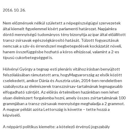
2016. 10. 26.
Nem előzmények nélkül született a népegészségügyi szervezetek
által kiemelt figyelemmel kísért parlamenti határozat. Napjainkra
döntő mennyiségű tudományos tény bizonyítja az ipar által előállított
transz-zsírsavak egészségkárosító hatását. Túlzott fogyasztásuk
nemcsak a szív-és érrendszeri megbetegedések kockázatát növeli,
hanem összefüggésbe hozható a kóros elhízással, valamint a 2-es
típusú cukorbetegséggel is.
Hölvényi György a tegnap esti plenáris vitához írásban benyújtott
felszólalásában rámutatott arra, hogyMagyarország az elsők között
cselekedett, amikor Dánia és Ausztria után, 2014-ben rendeletben
szabályozta az élelmiszerek transzzsírsav-tartalmának legmagasabb
elfogadható szintjét. Az előírás értelmében hazánkban nem lehet
olyan élelmiszert forgalomba hozni, amely összes zsírtartalmának 100
grammjában a transz-zsírsavak mennyisége meghaladja a 2 grammot.
A magyar példát azóta Lettország is követte – tette hozzá a
képviselő.
A néppárti politikus kiemelte: a kötelező érvényű jogszabály