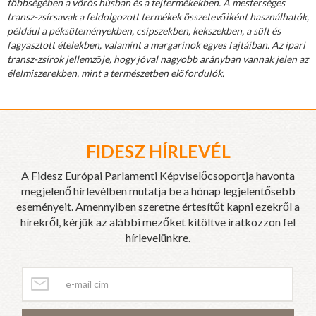
többségében a vörös húsban és a tejtermékekben. A mesterséges
transz-zsírsavak a feldolgozott termékek összetevőiként használhatók,
például a péksüteményekben, csipszekben, kekszekben, a sült és
fagyasztott ételekben, valamint a margarinok egyes fajtáiban. Az ipari
transz-zsírok jellemzője, hogy jóval nagyobb arányban vannak jelen az
élelmiszerekben, mint a természetben előfordulók.
FIDESZ HÍRLEVÉL
A Fidesz Európai Parlamenti Képviselőcsoportja havonta
megjelenő hírlevélben mutatja be a hónap legjelentősebb
eseményeit. Amennyiben szeretne értesítőt kapni ezekről a
hírekről, kérjük az alábbi mezőket kitöltve iratkozzon fel
hírlevelünkre.