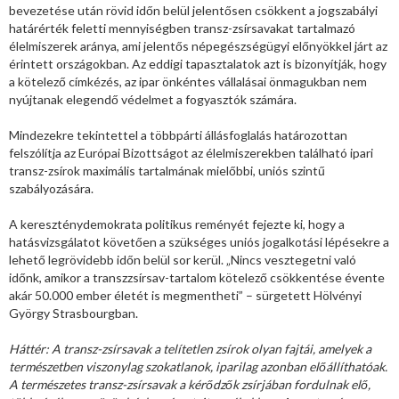
bevezetése után rövid időn belül jelentősen csökkent a jogszabályi
határérték feletti mennyiségben transz-zsírsavakat tartalmazó
élelmiszerek aránya, ami jelentős népegészségügyi előnyökkel járt az
érintett országokban. Az eddigi tapasztalatok azt is bizonyítják, hogy
a kötelező címkézés, az ipar önkéntes vállalásai önmagukban nem
nyújtanak elegendő védelmet a fogyasztók számára.
Mindezekre tekintettel a többpárti állásfoglalás határozottan
felszólítja az Európai Bizottságot az élelmiszerekben található ipari
transz-zsírok maximális tartalmának mielőbbi, uniós szintű
szabályozására.
A kereszténydemokrata politikus reményét fejezte ki, hogy a
hatásvizsgálatot követően a szükséges uniós jogalkotási lépésekre a
lehető legrövidebb időn belül sor kerül. „Nincs vesztegetni való
időnk, amikor a transzzsírsav-tartalom kötelező csökkentése évente
akár 50.000 ember életét is megmentheti” – sürgetett Hölvényi
György Strasbourgban.
Háttér: A transz-zsírsavak a telítetlen zsírok olyan fajtái, amelyek a
természetben viszonylag szokatlanok, iparilag azonban előállíthatóak.
A természetes transz-zsírsavak a kérődzők zsírjában fordulnak elő,