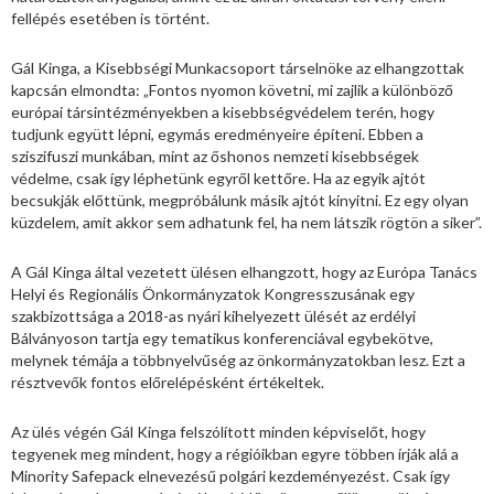
fellépés esetében is történt.
Gál Kinga, a Kisebbségi Munkacsoport társelnöke az elhangzottak
kapcsán elmondta: „Fontos nyomon követni, mi zajlik a különböző
európai társintézményekben a kisebbségvédelem terén, hogy
tudjunk együtt lépni, egymás eredményeire építeni. Ebben a
sziszifuszi munkában, mint az őshonos nemzeti kisebbségek
védelme, csak így léphetünk egyről kettőre. Ha az egyik ajtót
becsukják előttünk, megpróbálunk másik ajtót kinyitni. Ez egy olyan
küzdelem, amit akkor sem adhatunk fel, ha nem látszik rögtön a siker”.
A Gál Kinga által vezetett ülésen elhangzott, hogy az Európa Tanács
Helyi és Regionális Önkormányzatok Kongresszusának egy
szakbizottsága a 2018-as nyári kihelyezett ülését az erdélyi
Bálványoson tartja egy tematikus konferenciával egybekötve,
melynek témája a többnyelvűség az önkormányzatokban lesz. Ezt a
résztvevők fontos előrelépésként értékeltek.
Az ülés végén Gál Kinga felszólított minden képviselőt, hogy
tegyenek meg mindent, hogy a régióikban egyre többen írják alá a
Minority Safepack elnevezésű polgári kezdeményezést. Csak így