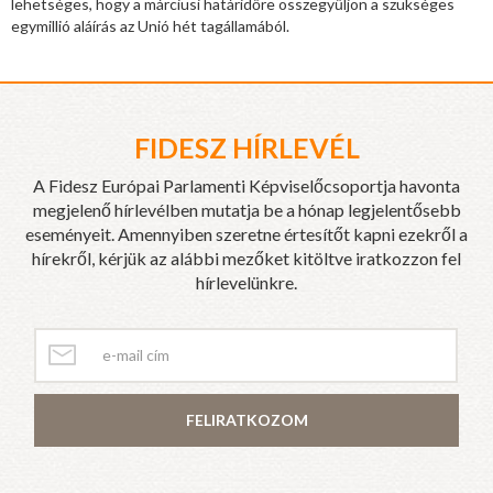
lehetséges, hogy a márciusi határidőre összegyűljön a szükséges
egymillió aláírás az Unió hét tagállamából.
FIDESZ HÍRLEVÉL
A Fidesz Európai Parlamenti Képviselőcsoportja havonta
megjelenő hírlevélben mutatja be a hónap legjelentősebb
eseményeit. Amennyiben szeretne értesítőt kapni ezekről a
hírekről, kérjük az alábbi mezőket kitöltve iratkozzon fel
hírlevelünkre.
FELIRATKOZOM