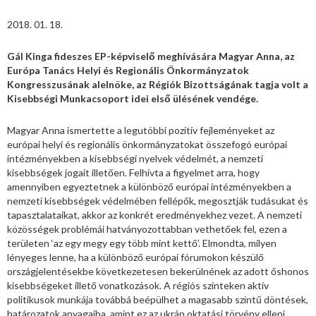
2018. 01. 18.
Gál Kinga fideszes EP-képviselő meghívására Magyar Anna, az
Európa Tanács Helyi és Regionális Önkormányzatok
Kongresszusának alelnöke, az Régiók Bizottságának tagja volt a
Kisebbségi Munkacsoport idei első ülésének vendége.
Magyar Anna ismertette a legutóbbi pozitív fejleményeket az
európai helyi és regionális önkormányzatokat összefogó európai
intézményekben a kisebbségi nyelvek védelmét, a nemzeti
kisebbségek jogait illetően. Felhívta a figyelmet arra, hogy
amennyiben egyeztetnek a különböző európai intézményekben a
nemzeti kisebbségek védelmében fellépők, megosztják tudásukat és
tapasztalataikat, akkor az konkrét eredményekhez vezet. A nemzeti
közösségek problémái hatványozottabban vethetőek fel, ezen a
területen ‘az egy megy egy több mint kettő’. Elmondta, milyen
lényeges lenne, ha a különböző európai fórumokon készülő
országjelentésekbe következetesen bekerülnének az adott őshonos
kisebbségeket illető vonatkozások. A régiós szinteken aktív
politikusok munkája továbbá beépülhet a magasabb szintű döntések,
határozatok anyagaiba, amint ez az ukrán oktatási törvény elleni