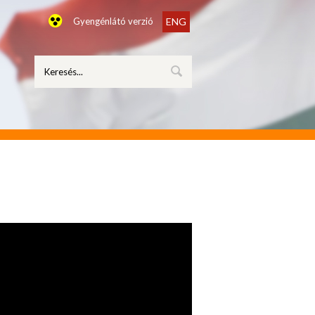
Gyengénlátó verzió
ENG