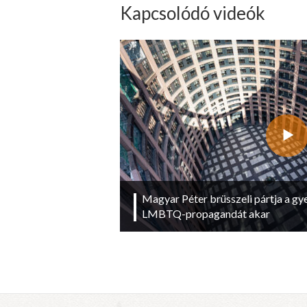
Kapcsolódó videók
Magyar Péter brüsszeli pártja a g
LMBTQ-propagandát akar