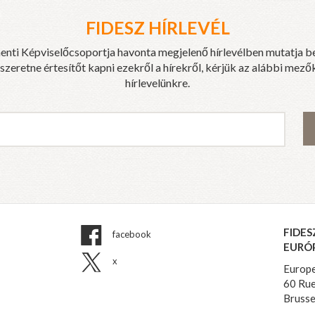
FIDESZ HÍRLEVÉL
enti Képviselőcsoportja havonta megjelenő hírlevélben mutatja b
eretne értesítőt kapni ezekről a hírekről, kérjük az alábbi mezők
hírlevelünkre.
FIDES
facebook
EURÓ
x
Europe
60 Rue
Brusse