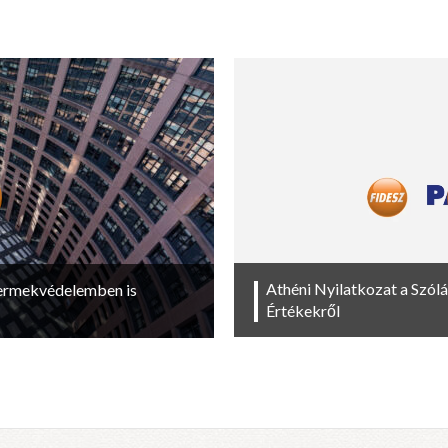
Athéni Nyilatkozat a Szól
yermekvédelemben is
Értékekről