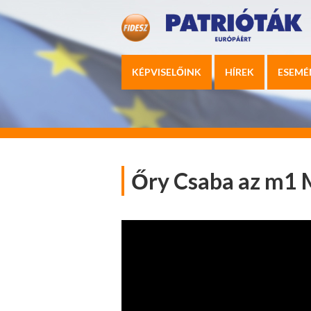
KÉPVISELŐINK
HÍREK
ESEMÉ
Őry Csaba az m1 