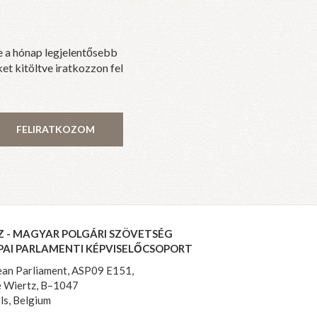
e a hónap legjelentősebb
et kitöltve iratkozzon fel
FELIRATKOZOM
Z - MAGYAR POLGÁRI SZÖVETSÉG
PAI PARLAMENTI KÉPVISELŐCSOPORT
an Parliament, ASP09 E151,
 Wiertz, B–1047
ls, Belgium