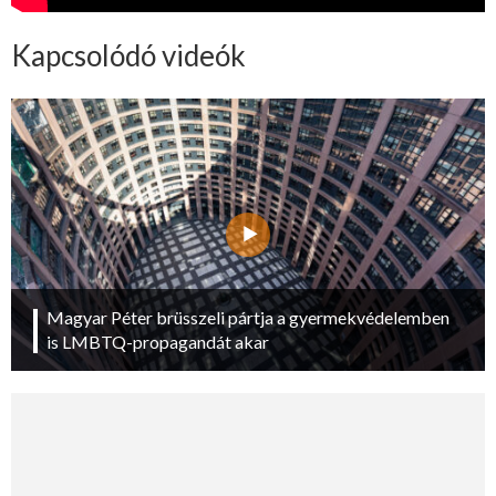
Kapcsolódó videók
Magyar Péter brüsszeli pártja a gyermekvédelemben
is LMBTQ-propagandát akar