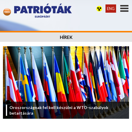
ENG
HÍREK
Oroszországnak fel kell készülni a WTO-szabályok
betartására