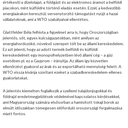
értékesíti a dízelolajat, a földgázt és az elektromos áramot a belföldi
piacokon, mint külföldre történő eladás esetén. Ezzel, a kedvezőbb
energiaárakon keresztül, versenytorzító támogatást nyújt a hazai
vállalatoknak, ami a WTO szabályaival ellentétes.
Glattfelder Béla felhívta a figyelmet arra is, hogy Oroszországban
jelentős, sőt, egyes kulcságazatokban, mint amilyen az
energiahordozóké, növekvő szerepet tölt be az állami kereskedelem.
Ez azt jelenti, hogy az adott termék belföldi és külföldi
kereskedelmét egy monopolhelyzetben lévő állami cég – a gáz
esetében pl. ez a Gazprom – irányítja. Az állam így közvetlen
ellenőrzést gyakorol az árak és az exportálható mennyiség felett. A
WTO vissza kívánja szorítani ezeket a szabadkereskedelem-ellenes
gyakorlatokat.
A jelentés kiemelten foglalkozik a szellemi tulajdonjogokkal és
földrajzi eredetmegjelölések védelmével kapcsolatos kérdésekkel,
ami Magyarország számára elsősorban a hamisított tokaji borok az
elmúlt időszakban tömegesen előforduló oroszországi forgalmazása
miatt fontos.