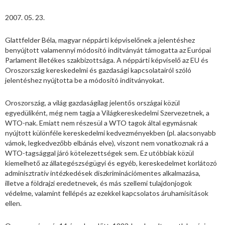
2007. 05. 23.
Glattfelder Béla, magyar néppárti képviselőnek a jelentéshez
benyújtott valamennyi módosító indítványát támogatta az Európai
Parlament illetékes szakbizottsága. A néppárti képviselő az EU és
Oroszország kereskedelmi és gazdasági kapcsolatairól szóló
jelentéshez nyújtotta be a módosító indítványokat.
Oroszország, a világ gazdaságilag jelentős országai közül
egyedüliként, még nem tagja a Világkereskedelmi Szervezetnek, a
WTO-nak. Emiatt nem részesül a WTO tagok által egymásnak
nyújtott különféle kereskedelmi kedvezményekben (pl. alacsonyabb
vámok, legkedvezőbb elbánás elve), viszont nem vonatkoznak rá a
WTO-tagsággal járó kötelezettségek sem. Ez utóbbiak közül
kiemelhető az állategészségügyi és egyéb, kereskedelmet korlátozó
adminisztratív intézkedések diszkriminációmentes alkalmazása,
illetve a földrajzi eredetnevek, és más szellemi tulajdonjogok
védelme, valamint fellépés az ezekkel kapcsolatos áruhamisítások
ellen.