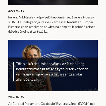
2026. 07. 31.
Ferenc Viktória EP-képviselő kezdeményezésére a Fidesz–
KDNP EP-delegációja írásbeli kérdéssel fordult az Európai
Bizottsághoz, amelyben az Ukrajna nemzeti kisebbségeihez
(közösségeihez) tartozó
[…]
Több a kérdés, mint a válasz az ír elnökség
bemutatkozása után: Magyar Péter kezében
van, hogy elfogadja-e a brüsszeli zsarolás
állandósítását
2026. 07. 15.
Az Európai Parlament Gazdasági Bizottságának (ECON) mai