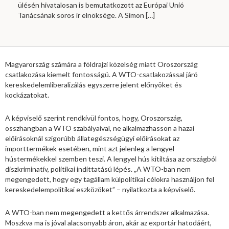
ülésén hivatalosan is bemutatkozott az Európai Unió
Tanácsának soros ír elnöksége. A Simon
[…]
Magyarország számára a földrajzi közelség miatt Oroszország
csatlakozása kiemelt fontosságú. A WTO-csatlakozással járó
kereskedelemliberalizálás egyszerre jelent előnyöket és
kockázatokat.
A képviselő szerint rendkívül fontos, hogy, Oroszország,
összhangban a WTO szabályaival, ne alkalmazhasson a hazai
előírásoknál szigorúbb állategészségügyi előírásokat az
importtermékek esetében, mint azt jelenleg a lengyel
hústermékekkel szemben teszi. A lengyel hús kitiltása az országból
diszkriminatív, politikai indíttatású lépés. „A WTO-ban nem
megengedett, hogy egy tagállam külpolitikai célokra használjon fel
kereskedelempolitikai eszközöket” – nyilatkozta a képviselő.
A WTO-ban nem megengedett a kettős árrendszer alkalmazása.
Moszkva ma is jóval alacsonyabb áron, akár az exportár hatodáért,