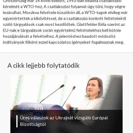
Oroszország már 14 évvel ezelőtt, 1993-ban beadta csatlakozási
kérelmét a WTO-hoz. A csatlakozási folyamat úgy tűni, hogy végre
lezárulhat. Moszkva felvétele küszöbön áll, a WTO-tagok elvileg már
egyetértettek a kibővítéssel, de a csatlakozás konkrét feltételeiről
szóló tárgyalások csak most kezdődtek. Glattfelder Béla szerint az
EU-nak e tárgyalások során egyértelmű feltételekhez kell kötnie
hozzájárulását a felvételhez. A jelentéshez beadott módosító
indítványok főként ezzel kapcsolatos igényeket fogalmaznak meg.
A cikk lejjebb folytatódik
Üres válaszok az Ukrajnát vizsgáló Európai
Bizottságtól