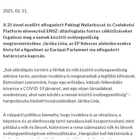
2021. 02. 11.
A 25 évvel ezelőtt elfogadott Pekingi Nyilatkozat és Cselekvési
Platform elnevezésű ENSZ-állásfoglalás fontos célkitűzéseket
fogalmaz meg a nemek közötti esélyegyelőség
megteremtéséhez. Járóka Lívia, az EP fideszes alelnöke ezekre
hívta fel a figyelmet az Európai Parlament ma elfogadott
határozata kapcsán.
„Sok előrelépés történt a férfiak és nők közötti esélyegyenlőség
elérése terén, azonban továbbra is megmaradtak a legfőbb kihívások.
Biztosítani szeretnénk, hogy egy erőteljes, inkluzív fellendülés
kövesse a COVID-19 járványt, ami egy olyan társadalmat
eredményez, ahol nem kérdés a nemek közötti esélyegyenlőség” –
hangsúlyozta írásbeli hozzászólásában Járóka Lívia.
A néppárti politikus kiemelte, hogy továbbra is az oktatásra, a
képzésre és az élethosszig tartó tanulásra kell összpontosítani, mint
például a nők és lányok, különösen a roma származású nők és lányok
esélyegyenlőségének előmozdítására. „Hangsúlyt kell fektetnünk a