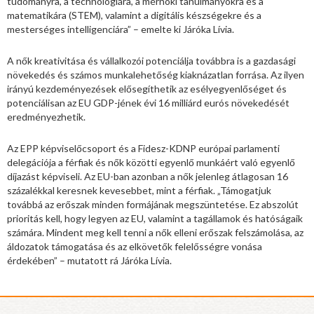
tudományra, a technológiára, a mérnöki tanulmányokra és a
matematikára (STEM), valamint a digitális készségekre és a
mesterséges intelligenciára” – emelte ki Járóka Lívia.
A nők kreativitása és vállalkozói potenciálja továbbra is a gazdasági
növekedés és számos munkalehetőség kiaknázatlan forrása. Az ilyen
irányú kezdeményezések elősegíthetik az esélyegyenlőséget és
potenciálisan az EU GDP-jének évi 16 milliárd eurós növekedését
eredményezhetik.
Az EPP képviselőcsoport és a Fidesz-KDNP európai parlamenti
delegációja a férfiak és nők közötti egyenlő munkáért való egyenlő
díjazást képviseli. Az EU-ban azonban a nők jelenleg átlagosan 16
százalékkal keresnek kevesebbet, mint a férfiak. „Támogatjuk
továbbá az erőszak minden formájának megszüntetése. Ez abszolút
prioritás kell, hogy legyen az EU, valamint a tagállamok és hatóságaik
számára. Mindent meg kell tenni a nők elleni erőszak felszámolása, az
áldozatok támogatása és az elkövetők felelősségre vonása
érdekében” – mutatott rá Járóka Lívia.