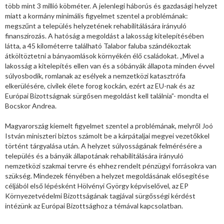
több mint 3 millió köbméter. A jelenlegi háborús és gazdasági helyzet
miatt a kormány minimális figyelmet szentel a problémának:
megszűnt a település helyzetének rehabilitálására irányuló
finanszírozás. A hatóság a megoldást a lakosság kitelepítésében
látta, a 45 kilométerre található Talabor faluba szándékoztak
átköltöztetni a bányaomlások környékén élő családokat. „Mivel a
lakosság a kitelepítés ellen van és a sóbányák állapota minden évvel
súlyosbodik, romlanak az esélyek a nemzetközi katasztrófa
elkerülésére, civilek élete forog kockán, ezért az EU-nak és az
Európai Bizottságnak sürgősen megoldást kell találnia”- mondta el
Bocskor Andrea.
Magyarország kiemelt figyelmet szentel a problémának, melyről Joó
István miniszteri biztos számolt be a kárpátaljai megyei vezetőkkel
történt tárgyalása után. A helyzet súlyosságának felmérésére a
település és a bányák állapotának rehabilitálására irányuló
nemzetközi szakmai tervre és ehhez rendelt pénzügyi forrásokra van
szükség. Mindezek fényében a helyzet megoldásának elősegítése
céljából első lépésként Hölvényi György képviselővel, az EP
Környezetvédelmi Bizottságának tagjával sürgősségi kérdést
intézünk az Európai Bizottsághoz a témával kapcsolatban.