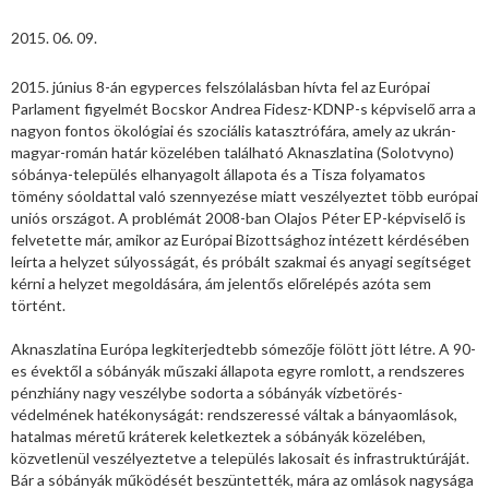
2015. 06. 09.
2015. június 8-án egyperces felszólalásban hívta fel az Európai
Parlament figyelmét Bocskor Andrea Fidesz-KDNP-s képviselő arra a
nagyon fontos ökológiai és szociális katasztrófára, amely az ukrán-
magyar-román határ közelében található Aknaszlatina (Solotvyno)
sóbánya-település elhanyagolt állapota és a Tisza folyamatos
tömény sóoldattal való szennyezése miatt veszélyeztet több európai
uniós országot. A problémát 2008-ban Olajos Péter EP-képviselő is
felvetette már, amikor az Európai Bizottsághoz intézett kérdésében
leírta a helyzet súlyosságát, és próbált szakmai és anyagi segítséget
kérni a helyzet megoldására, ám jelentős előrelépés azóta sem
történt.
Aknaszlatina Európa legkiterjedtebb sómezője fölött jött létre. A 90-
es évektől a sóbányák műszaki állapota egyre romlott, a rendszeres
pénzhiány nagy veszélybe sodorta a sóbányák vízbetörés-
védelmének hatékonyságát: rendszeressé váltak a bányaomlások,
hatalmas méretű kráterek keletkeztek a sóbányák közelében,
közvetlenül veszélyeztetve a település lakosait és infrastruktúráját.
Bár a sóbányák működését beszüntették, mára az omlások nagysága