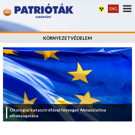
ENG
KÖRNYEZETVÉDELEM
Ökológiai katasztrófával fenyeget Aknaszlatina
elhanyagolása