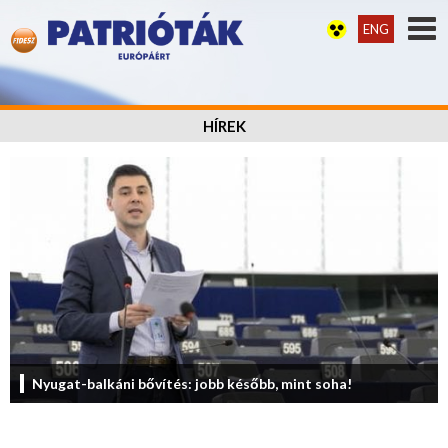
ENG
HÍREK
Nyugat-balkáni bővítés: jobb később, mint soha!