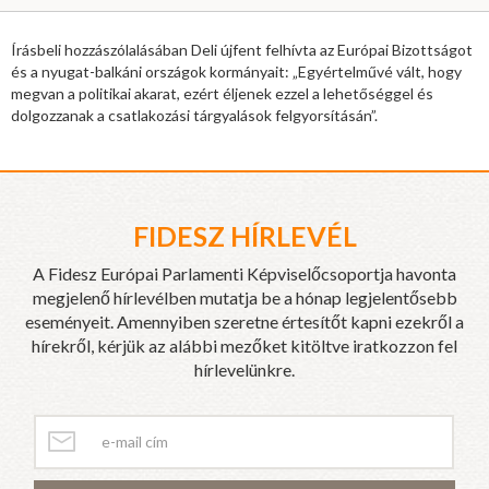
Írásbeli hozzászólalásában Deli újfent felhívta az Európai Bizottságot
és a nyugat-balkáni országok kormányait: „Egyértelművé vált, hogy
megvan a politikai akarat, ezért éljenek ezzel a lehetőséggel és
dolgozzanak a csatlakozási tárgyalások felgyorsításán”.
FIDESZ HÍRLEVÉL
A Fidesz Európai Parlamenti Képviselőcsoportja havonta
megjelenő hírlevélben mutatja be a hónap legjelentősebb
eseményeit. Amennyiben szeretne értesítőt kapni ezekről a
hírekről, kérjük az alábbi mezőket kitöltve iratkozzon fel
hírlevelünkre.