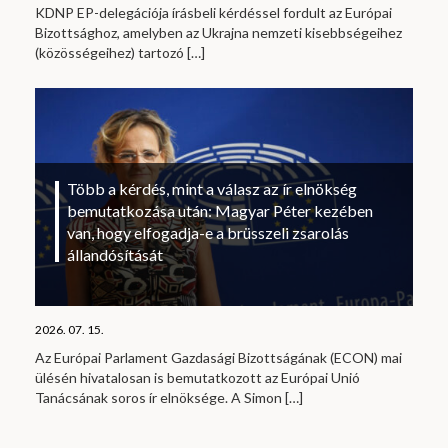
KDNP EP-delegációja írásbeli kérdéssel fordult az Európai
Bizottsághoz, amelyben az Ukrajna nemzeti kisebbségeihez
(közösségeihez) tartozó
[…]
Több a kérdés, mint a válasz az ír elnökség
bemutatkozása után: Magyar Péter kezében
van, hogy elfogadja-e a brüsszeli zsarolás
állandósítását
2026. 07. 15.
Az Európai Parlament Gazdasági Bizottságának (ECON) mai
ülésén hivatalosan is bemutatkozott az Európai Unió
Tanácsának soros ír elnöksége. A Simon
[…]