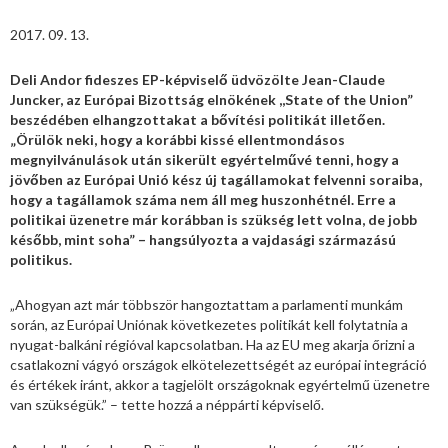
2017. 09. 13.
Deli Andor fideszes EP-képviselő üdvözölte Jean-Claude
Juncker, az Európai Bizottság elnökének ,,State of the Union”
beszédében elhangzottakat a bővítési politikát illetően.
„Örülök neki, hogy a korábbi kissé ellentmondásos
megnyilvánulások után sikerült egyértelművé tenni, hogy a
jövőben az Európai Unió kész új tagállamokat felvenni soraiba,
hogy a tagállamok száma nem áll meg huszonhétnél. Erre a
politikai üzenetre már korábban is szükség lett volna, de jobb
később, mint soha” – hangsúlyozta a vajdasági származású
politikus.
„Ahogyan azt már többször hangoztattam a parlamenti munkám
során, az Európai Uniónak következetes politikát kell folytatnia a
nyugat-balkáni régióval kapcsolatban.
Ha az EU meg akarja őrizni a
csatlakozni vágyó országok elkötelezettségét az európai integráció
és értékek iránt, akkor a tagjelölt országoknak egyértelmű üzenetre
van szükségük.” – tette hozzá a néppárti képviselő.