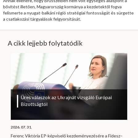
Annak ellenére, hogy Brüsszelben nem volt egységes álláspont a
bővítést illetően, Magyarország kormánya a kezdetektől fogva
felismerte a nyugat-balkáni régió stratégiai fontosságát és sürgette
a csatlakozási tárgyalások felgyorsítását.
A cikk lejjebb folytatódik
Üres válaszok az Ukrajnát vizsgáló Európai
Bizottságtól
2026. 07. 31.
Ferenc Viktória EP-képviselő kezdeményezésére a Fidesz–