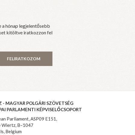
e a hónap legjelentősebb
et kitöltve iratkozzon fel
FELIRATKOZOM
Z - MAGYAR POLGÁRI SZÖVETSÉG
PAI PARLAMENTI KÉPVISELŐCSOPORT
an Parliament, ASP09 E151,
 Wiertz, B–1047
ls, Belgium