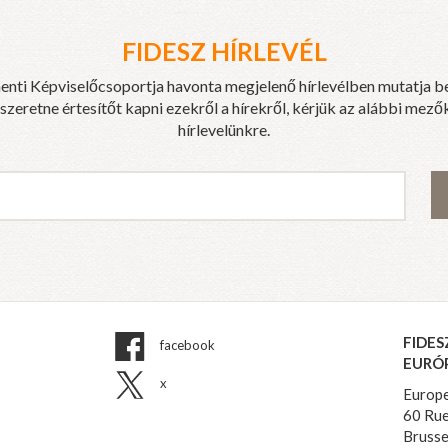
FIDESZ HÍRLEVÉL
enti Képviselőcsoportja havonta megjelenő hírlevélben mutatja b
eretne értesítőt kapni ezekről a hírekről, kérjük az alábbi mezők
hírlevelünkre.
FIDES
facebook
EURÓ
x
Europe
60 Rue
Brusse