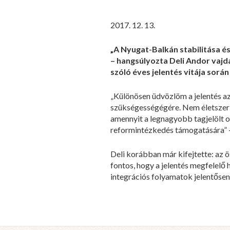
2017. 12. 13.
„A Nyugat-Balkán stabilitása és
– hangsúlyozta Deli Andor vajda
szóló éves jelentés vitája sorá
„Különösen üdvözlöm a jelentés a
szükségességégére. Nem életszerű,
amennyit a legnagyobb tagjelölt 
reformintézkedés támogatására” – 
Deli korábban már kifejtette: az 
fontos, hogy a jelentés megfelelő 
integrációs folyamatok jelentősen