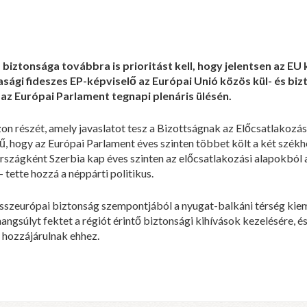
 biztonsága továbbra is prioritást kell, hogy jelentsen az EU 
sági fideszes EP-képviselő az Európai Unió közös kül- és bi
n az Európai Parlament tegnapi plenáris ülésén.
zon részét, amely javaslatot tesz a Bizottságnak az Előcsatlakoz
 hogy az Európai Parlament éves szinten többet költ a két székhe
országként Szerbia kap éves szinten az előcsatlakozási alapokból
tette hozzá a néppárti politikus.
összeurópai biztonság szempontjából a nyugat-balkáni térség kiem
hangsúlyt fektet a régiót érintő biztonsági kihívások kezelésére, és
 hozzájárulnak ehhez.