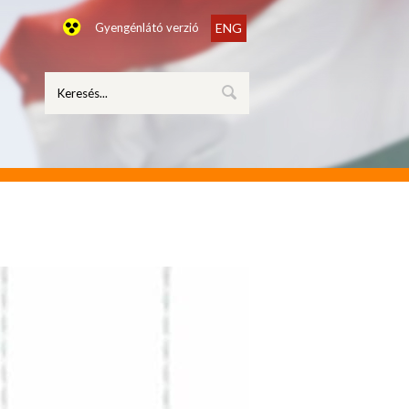
Gyengénlátó verzió
ENG