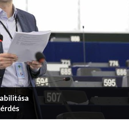
abilitása
kérdés