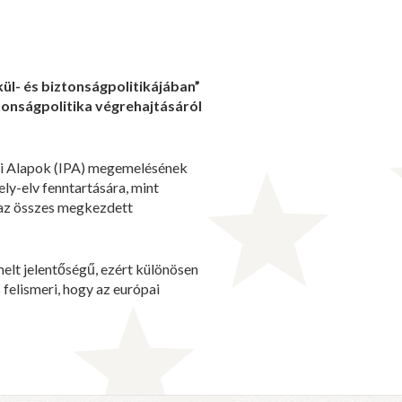
kül- és biztonságpolitikájában”
ztonságpolitika végrehajtásáról
ási Alapok (IPA) megemelésének
ly-elv fenntartására, mint
 az összes megkezdett
elt jelentőségű, ezért különösen
 felismeri, hogy az európai