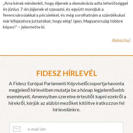
„Arra kérek mindenkit, hogy éljenek a demokrácia adta lehetőséggel
és június 7-én jöjjenek el szavazni, és együtt mondjuk a
ferencvárosiakkal a pécsiekkel, és még sorolhatnám a szándékukat
már kifejezésre juttatókat, hogy elég! Igen, Magyarország többre
képes!” – jelentette ki.
(fidesz.hu)
FIDESZ HÍRLEVÉL
A Fidesz Európai Parlamenti Képviselőcsoportja havonta
megjelenő hírlevélben mutatja be a hónap legjelentősebb
eseményeit. Amennyiben szeretne értesítőt kapni ezekről a
hírekről, kérjük az alábbi mezőket kitöltve iratkozzon fel
hírlevelünkre.