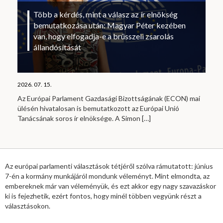
Több a kérdés, mint a válasz az ír elnökség
bemutatkozása után: Magyar Péter kezében
van, hogy elfogadja-e a brüsszeli zsarolás
állandósítását
2026. 07. 15.
Az Európai Parlament Gazdasági Bizottságának (ECON) mai
ülésén hivatalosan is bemutatkozott az Európai Unió
Tanácsának soros ír elnöksége. A Simon
[…]
Az európai parlamenti választások tétjéről szólva rámutatott: június
7-én a kormány munkájáról mondunk véleményt. Mint elmondta, az
embereknek már van véleményük, és ezt akkor egy nagy szavazáskor
ki is fejezhetik, ezért fontos, hogy minél többen vegyünk részt a
választásokon.