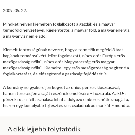
2009. 05. 22.
Mindkét helyen kiemelten foglalkozott a gazdák és a magyar
termőföld helyzetével. Kijelentette: a magyar föld, a magyar energia,
a magyar víz nem eladó.
Kiemelt fontosságúnak nevezte, hogy a termelők megfelelő árat
kapjanak terményükért. Mint fogalmazott, nincs erős Európa erős
mezőgazdaság nélkül, nincs erős Magyarország erős magyar
mezőgazdaság nélkül. Kiemelte: egy erős mezőgazdaság segítené a
foglalkoztatást, és elősegítené a gazdaság fejlődését is.
A kormány ne gyakoroljon kegyet az uniós pénzek kiosztásával,
hanem törekedjen a saját részének emelésére – húzta alá. Az EU-s
pénzek rossz felhasználása kihat a dolgozó emberek hétköznapjaira,
hiszen egy komolyabb fejlesztés sok családnak ad munkát – mondta.
A cikk lejjebb folytatódik