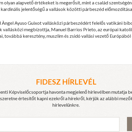
 olyan alapvető értékeket is megerősít, mint a család szentségé
 kardinális jelentőségű a vallások közötti párbeszéd előmozdítás
l Àngel Ayuso Guixot vallásközi párbeszédért felelős vatikáni b
vallásközi megbízottja, Manuel Barrios Prieto, az európai katol
ai, továbbá keresztény, muszlim és zsidó vallási vezető Európából 
FIDESZ HÍRLEVÉL
enti Képviselőcsoportja havonta megjelenő hírlevélben mutatja b
eretne értesítőt kapni ezekről a hírekről, kérjük az alábbi mezők
hírlevelünkre.