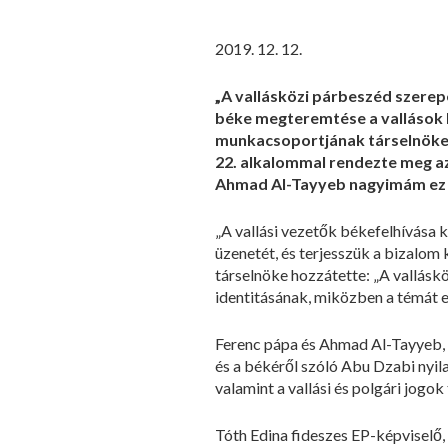
2019. 12. 12.
„A vallásközi párbeszéd szere
béke megteremtése a vallások kö
munkacsoportjának társelnöke a
22. alkalommal rendezte meg az
Ahmad Al-Tayyeb nagyimám ez é
„A vallási vezetők békefelhívása 
üzenetét, és terjesszük a bizalom
társelnöke hozzátette: „A vallás
identitásának, miközben a témát e
Ferenc pápa és Ahmad Al-Tayyeb, 
és a békéről szóló Abu Dzabi nyi
valamint a vallási és polgári jogo
Tóth Edina fideszes EP-képviselő, a