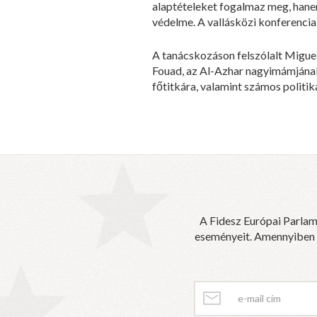
alaptételeket fogalmaz meg, hanem
védelme. A vallásközi konferencia
A tanácskozáson felszólalt Migue
Fouad, az Al-Azhar nagyimámjának 
főtitkára, valamint számos politik
A Fidesz Európai Parlam
eseményeit. Amennyiben sz