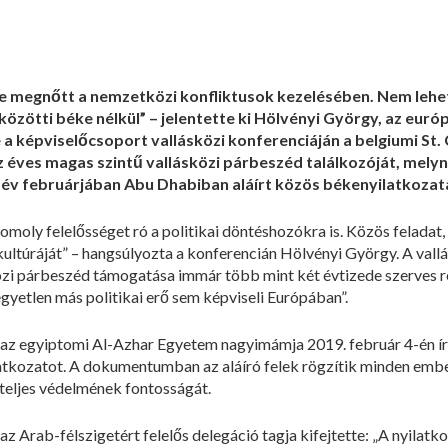
pe megnőtt a nemzetközi konfliktusok kezelésében. Nem lehe
zötti béke nélkül” – jelentette ki Hölvényi György, az európ
 képviselőcsoport vallásközi konferenciáján a belgiumi St.
 éves magas szintű vallásközi párbeszéd találkozóját, mely
v februárjában Abu Dhabiban aláírt közös békenyilatkozata
komoly felelősséget ró a politikai döntéshozókra is. Közös feladat
 kultúráját” – hangsúlyozta a konferencián Hölvényi György. A val
közi párbeszéd támogatása immár több mint két évtizede szerves 
gyetlen más politikai erő sem képviseli Európában”.
az egyiptomi Al-Azhar Egyetem nagyimámja 2019. február 4-én írt
latkozatot. A dokumentumban az aláíró felek rögzítik minden emb
k teljes védelmének fontosságát.
z Arab-félszigetért felelős delegáció tagja kifejtette: „A nyilatko