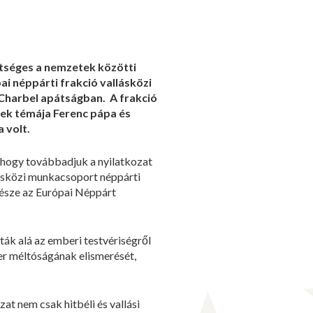
tséges a nemzetek közötti
ai néppárti frakció vallásközi
 Charbel apátságban. A frakció
nek témája Ferenc pápa és
 volt.
, hogy továbbadjuk a nyilatkozat
lásközi munkacsoport néppárti
része az Európai Néppárt
ák alá az emberi testvériségről
er méltóságának elismerését,
zat nem csak hitbéli és vallási