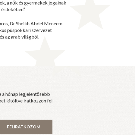
nek, a nők és gyermekek jogainak
a érdekében”.
íboros, Dr Sheikh Abdel Meneem
ikus püspökkari szervezet
és az arab világból.
e a hónap legjelentősebb
et kitöltve iratkozzon fel
FELIRATKOZOM