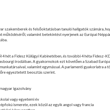
yar szakemberek és felsőoktatásban tanuló hallgatók számára, ho
nt működéséről, valamint betekintést nyerjenek az Európai Néppár
jába.
l 4 hét a Fidesz Külügyi Kabinetében, és további 4 héta Fidesz-
strasbourgi irodáiban. A gyakornokok ezt követően a Szabad Európ
 munkatársaival, valamint egymással. A parlamenti gyakorlatra a 
őre egyeztetett beosztás szerint.
magyar igazolvány
kolai vagy egyetemi év
pfokú ismerete, ezek közül az egyik angol vagy francia
tközi környezethez