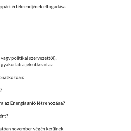
ppárt értékrendjének elfogadása
vagy politikai szervezettől).
 gyakorlatra jelentkezni az
vonatkozóan:
t?
a az Energiaunió létrehozása?
ért?
árhatóan november végén kerülnek