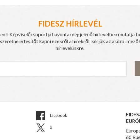
FIDESZ HÍRLEVÉL
enti Képviselőcsoportja havonta megjelenő hírlevélben mutatja b
eretne értesítőt kapni ezekről a hírekről, kérjük az alábbi mezők
hírlevelünkre.
FIDES
facebook
EURÓ
x
Europe
60 Rue