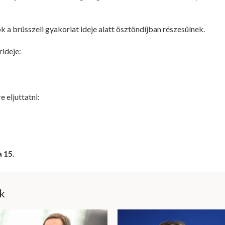
 a brüsszeli gyakorlat ideje alatt ösztöndíjban részesülnek.
rideje:
mre eljuttatni:
 15.
ik