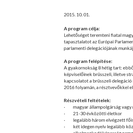
2015. 10. 01.
A program célja:
Lehetőséget teremteni fiatal mag
tapasztalatot az Európai Parlame
parlamenti delegációjának munká
A program felépítése:
A gyakornokság 8 hétig tart: ebbő
képviselőinek brüsszeli, illetve 
kapcsolatot a brüsszeli delegáció
2016 folyamán, a résztvevőkkel el
Részvételi feltételek:
· magyar állampolgárság vagy 
· 21-30 évközötti életkor
· legalább három elvégzett főis
· két idegen nyelv legalább közé
· alkalmazkodóképesség nemze