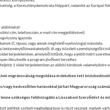
vetség, a Kereszténydemokrata Néppárt, valamint az Európai Né
z alábbiakat:
ítési cím, telefonszám, e-mail cím megjelölésével)
jogviszony igazolás
mok (C típusú, vagy annak megfelelő nyelvvizsga) másolata
 intézménytől/munkahelytől, ill. egy közéleti személyiségtől/civil 
dal terjedelemben, amelyből kitűnik, hogy a jelölt miért szeretne
ppen illeszkedik a program jövőbeni terveihez
feljebb 1 oldal terjedelemben az alábbi kérdések valamelyikére 
 Unió migránsválság megoldása érdekében tett intézkedései
és/vagy kedvezőtlen hatásokkal járhat Magyarország számár
 lenne szükséges felülvizsgálni a Lisszaboni Szerződést és mi
ztott jelöltek szóbeli meghallgatáson is részt vesznek, melyek v