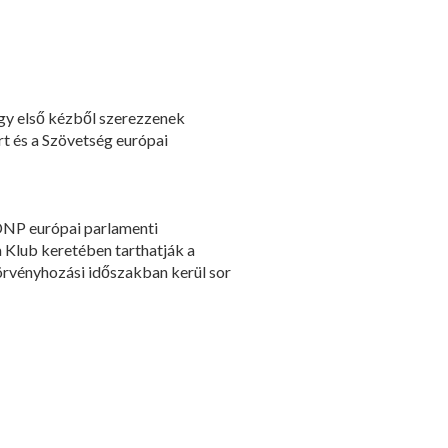
gy első kézből szerezzenek
t és a Szövetség európai
KDNP európai parlamenti
a Klub keretében tarthatják a
törvényhozási időszakban kerül sor