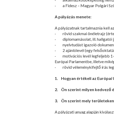
· a Fidesz – Magyar Polgári Szö
A pályázás menete:
A pályázatnak tartalmaznia kell a
· rövid szakmai önéletrajz (értes
· diplomamásolat, ill. hallgatói 
· nyelvtudást igazoló dokumentu
· 2 ajánlólevél (egy felsőoktatási
· motivációs levél legfeljebb 1 ol
Európai Parlamentbe, illetve miké
· rövid véleménykifejtő írás leg
1.
Hogyan értékeli az Európai
2.
Ön szerint milyen kedvező 
3.
Ön szerint mely területeken
A pályázati anyag alapján kiválas