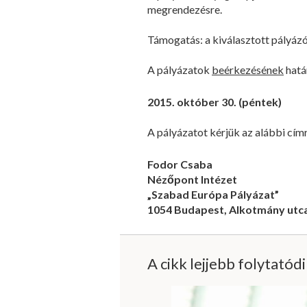
megrendezésre.
Támogatás: a kiválasztott pályázók
A pályázatok
beérkezésének
hatá
2015. október 30. (péntek)
A pályázatot kérjük az alábbi cí
Fodor Csaba
Nézőpont Intézet
„Szabad Európa Pályázat”
1054 Budapest, Alkotmány utca
A cikk lejjebb folytatód