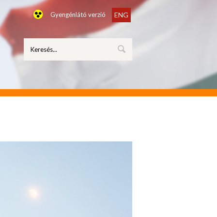
Gyengénlátó verzió
ENG