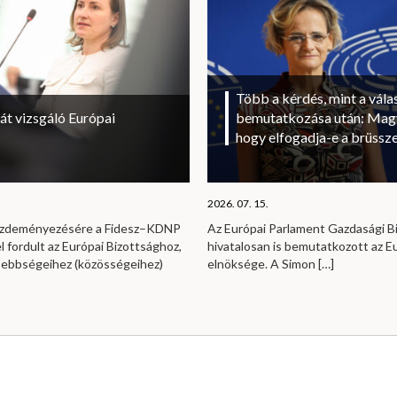
Több a kérdés, mint a vála
át vizsgáló Európai
bemutatkozása után: Magy
hogy elfogadja-e a brüssze
2026. 07. 15.
kezdeményezésére a Fidesz–KDNP
Az Európai Parlament Gazdasági B
l fordult az Európai Bizottsághoz,
hivatalosan is bemutatkozott az E
sebbségeihez (közösségeihez)
elnöksége. A Simon
[…]