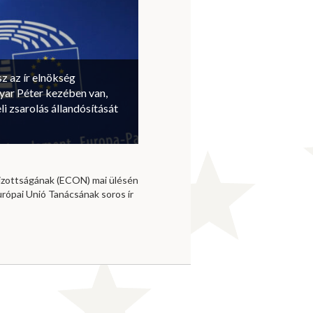
sz az ír elnökség
ar Péter kezében van,
li zsarolás állandósítását
izottságának (ECON) mai ülésén
urópai Unió Tanácsának soros ír