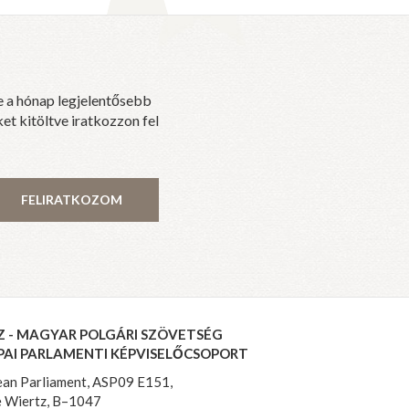
e a hónap legjelentősebb
et kitöltve iratkozzon fel
FELIRATKOZOM
Z - MAGYAR POLGÁRI SZÖVETSÉG
PAI PARLAMENTI KÉPVISELŐCSOPORT
an Parliament, ASP09 E151,
 Wiertz, B–1047