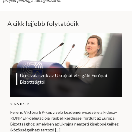
projekt pénzügyi támogatásáról
.
A cikk lejjebb folytatódik
Üres válaszok az Ukrajnát vizsgáló Európai
Bizottságtól
2026. 07. 31.
Ferenc Viktória EP-képviselő kezdeményezésére a Fidesz–
KDNP EP-delegációja írásbeli kérdéssel fordult az Európai
Bizottsághoz, amelyben az Ukrajna nemzeti kisebbségeihez
(közösségeihez) tartozó
[…]