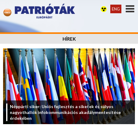
ENG
HÍREK
Néppárti siker: Uniós fejlesztés a siketek és súlyos
nagyothallók infokommunikációs akadálymentesítése
érdekében