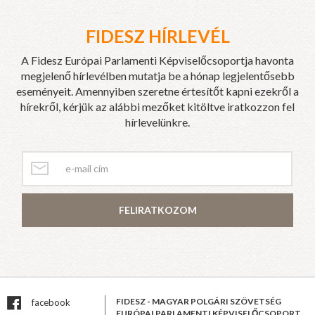
FIDESZ HÍRLEVÉL
A Fidesz Európai Parlamenti Képviselőcsoportja havonta
megjelenő hírlevélben mutatja be a hónap legjelentősebb
eseményeit. Amennyiben szeretne értesítőt kapni ezekről a
hírekről, kérjük az alábbi mezőket kitöltve iratkozzon fel
hírlevelünkre.
FELIRATKOZOM
FIDESZ - MAGYAR POLGÁRI SZÖVETSÉG
facebook
EURÓPAI PARLAMENTI KÉPVISELŐCSOPORT