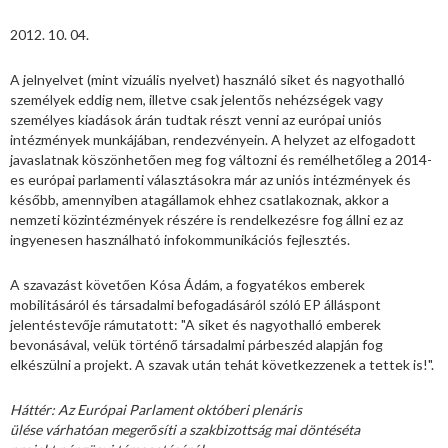
2012. 10. 04.
A jelnyelvet (mint vizuális nyelvet) használó siket és nagyothalló
személyek eddig nem, illetve csak jelentős nehézségek vagy
személyes kiadások árán tudtak részt venni az európai uniós
intézmények munkájában, rendezvényein. A helyzet az elfogadott
javaslatnak köszönhetően meg fog változni és remélhetőleg a 2014-
es európai parlamenti választásokra már az uniós intézmények és
később, amennyiben atagállamok ehhez csatlakoznak, akkor a
nemzeti közintézmények részére is rendelkezésre fog állni ez az
ingyenesen használható infokommunikációs fejlesztés.
A szavazást követően Kósa Ádám, a fogyatékos emberek
mobilitásáról és társadalmi befogadásáról szóló EP álláspont
jelentéstevője rámutatott: "A siket és nagyothalló emberek
bevonásával, velük történő társadalmi párbeszéd alapján fog
elkészülni a projekt. A szavak után tehát következzenek a tettek is!".
Háttér:
Az Európai Parlament októberi plenáris
ülése várhatóan megerősíti a szakbizottság mai döntéséta