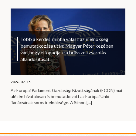
Több a kérdés, mint a válasz az ír elnökség
bemutatkozása után: Magyar Péter kezében
van, hogy elfogadja-e a brüsszeli zsarolás
állandósítását
2026. 07. 15.
Az Európai Parlament Gazdasági Bizottságának (ECON) mai
ülésén hivatalosan is bemutatkozott az Európai Unió
Tanácsának soros ír elnöksége. A Simon
[…]