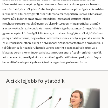
következtében a szegénységben élő nők száma aránytalanul gyorsabban nőtt,
mint férfiaké, és a nők jelentős többségben vannak a szegénység és a társadalmi
kirekesztés által fenyegetett összes társadalmi csoportban. Járóka kitér arra is,
hogy a nők, különösen az anyák társadalmi-gazdasági státusza inkább
meghatározó a felnövekvő generációk tekintetében, mint a férfiaké, és a nők
alacsony oktatási színvonala és munkanélkülisége hosszantartó negatív hatást
gyakorol egész közösségük kilátásaira, ám ha hozzásegítjük a nőket, különösen
pedig a fiatal lányokat, hogy aktívan rész vehessenek a helyi, regionális, nemzeti
és európai közéletben, akkor a helyi közösségek fenntartható és demokratikus
fejlődéséhez is hozzájárulhatnak. Járóka szerint a gazdasági válságból való
kilábalás során a kormányok sajnálatos módon rendre figyelmen kívül hagyják
azt a potenciált, amellyel a társadalmi befogadás, különösen pedig a hátrányos
helyzetű nők integrációja hozzájárulhat a gazdasági növekedéshez.
A cikk lejjebb folytatódik