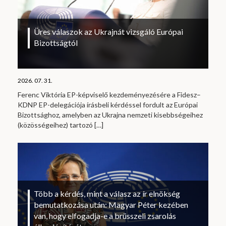
Üres válaszok az Ukrajnát vizsgáló Európai
Bizottságtól
2026. 07. 31.
Ferenc Viktória EP-képviselő kezdeményezésére a Fidesz–
KDNP EP-delegációja írásbeli kérdéssel fordult az Európai
Bizottsághoz, amelyben az Ukrajna nemzeti kisebbségeihez
(közösségeihez) tartozó
[…]
Több a kérdés, mint a válasz az ír elnökség
bemutatkozása után: Magyar Péter kezében
van, hogy elfogadja-e a brüsszeli zsarolás