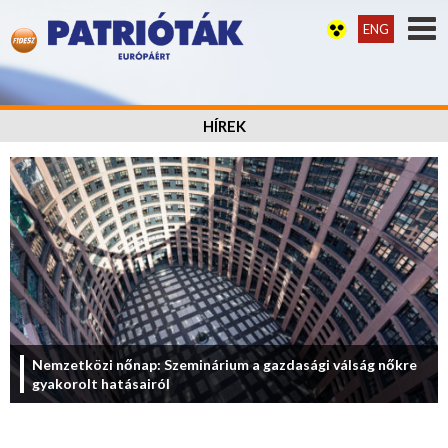
ENG
HÍREK
Nemzetközi nőnap: Szeminárium a gazdasági válság nőkre
gyakorolt hatásairól