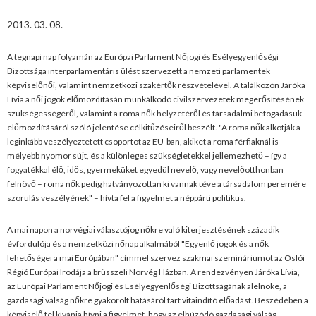
2013. 03. 08.
A tegnapi nap folyamán az Európai Parlament Nőjogi és Esélyegyenlőségi
Bizottsága interparlamentáris ülést szervezett a nemzeti parlamentek
képviselőnői, valamint nemzetközi szakértők részvételével. A találkozón Járóka
Lívia a női jogok előmozdításán munkálkodó civilszervezetek megerősítésének
szükségességéről, valamint a roma nők helyzetéről és társadalmi befogadásuk
előmozdításáról szóló jelentése célkitűzéseiről beszélt. "A roma nők alkotják a
leginkább veszélyeztetett csoportot az EU-ban, akiket a roma férfiaknál is
mélyebb nyomor sújt, és a különleges szükségletekkel jellemezhető – így a
fogyatékkal élő, idős, gyermeküket egyedül nevelő, vagy nevelőotthonban
felnövő – roma nők pedig hatványozottan ki vannak téve a társadalom peremére
szorulás veszélyének" – hívta fel a figyelmet a néppárti politikus.
A mai napon a norvégiai választójog nőkre való kiterjesztésének századik
évfordulója és a nemzetközi nőnap alkalmából "Egyenlő jogok és a nők
lehetőségei a mai Európában" címmel szervez szakmai szemináriumot az Oslói
Régió Európai Irodája a brüsszeli Norvég Házban. A rendezvényen Járóka Lívia,
az Európai Parlament Nőjogi és Esélyegyenlőségi Bizottságának alelnöke, a
gazdasági válság nőkre gyakorolt hatásáról tart vitaindító előadást. Beszédében a
képviselő fel kívánja hívni a figyelmet, hogy az elhúzódó gazdasági válság