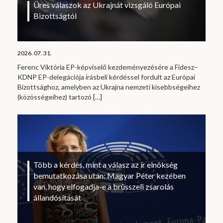
Üres válaszok az Ukrajnát vizsgáló Európai
Bizottságtól
2026. 07. 31.
Ferenc Viktória EP-képviselő kezdeményezésére a Fidesz–
KDNP EP-delegációja írásbeli kérdéssel fordult az Európai
Bizottsághoz, amelyben az Ukrajna nemzeti kisebbségeihez
(közösségeihez) tartozó
[…]
Több a kérdés, mint a válasz az ír elnökség
bemutatkozása után: Magyar Péter kezében
van, hogy elfogadja-e a brüsszeli zsarolás
állandósítását