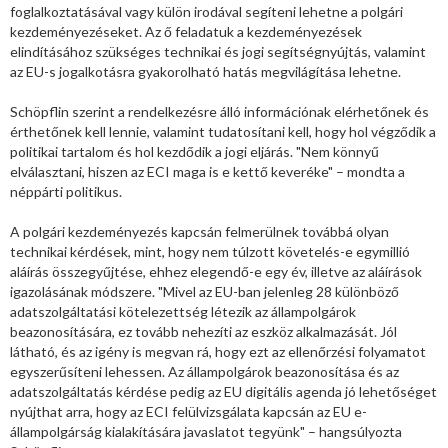
foglalkoztatásával vagy külön irodával segíteni lehetne a polgári
kezdeményezéseket. Az ő feladatuk a kezdeményezések
elindításához szükséges technikai és jogi segítségnyújtás, valamint
az EU-s jogalkotásra gyakorolható hatás megvilágítása lehetne.
Schöpflin szerint a rendelkezésre álló információnak elérhetőnek és
érthetőnek kell lennie, valamint tudatosítani kell, hogy hol végződik a
politikai tartalom és hol kezdődik a jogi eljárás. "Nem könnyű
elválasztani, hiszen az ECI maga is e kettő keveréke" – mondta a
néppárti politikus.
A polgári kezdeményezés kapcsán felmerülnek továbbá olyan
technikai kérdések, mint, hogy nem túlzott követelés-e egymillió
aláírás összegyűjtése, ehhez elegendő-e egy év, illetve az aláírások
igazolásának módszere. "Mivel az EU-ban jelenleg 28 különböző
adatszolgáltatási kötelezettség létezik az állampolgárok
beazonosítására, ez tovább nehezíti az eszköz alkalmazását. Jól
látható, és az igény is megvan rá, hogy ezt az ellenőrzési folyamatot
egyszerűsíteni lehessen. Az állampolgárok beazonosítása és az
adatszolgáltatás kérdése pedig az EU digitális agenda jó lehetőséget
nyújthat arra, hogy az ECI felülvizsgálata kapcsán az EU e-
állampolgárság kialakítására javaslatot tegyünk" – hangsúlyozta