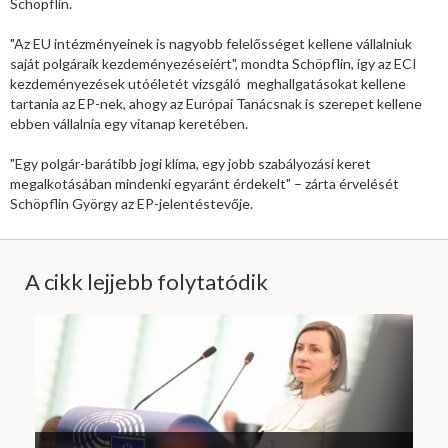
Schöpflin.
"Az EU intézményeinek is nagyobb felelősséget kellene vállalniuk
saját polgáraik kezdeményezéseiért", mondta Schöpflin, így az ECI
kezdeményezések utóéletét vizsgáló meghallgatásokat kellene
tartania az EP-nek, ahogy az Európai Tanácsnak is szerepet kellene
ebben vállalnia egy vitanap keretében.
"Egy polgár-barátibb jogi klíma, egy jobb szabályozási keret
megalkotásában mindenki egyaránt érdekelt" – zárta érvelését
Schöpflin György az EP-jelentéstevője.
A cikk lejjebb folytatódik