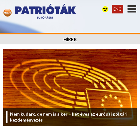
ENG
HÍREK
Nem kudarc, de nem is siker – két éves az európai polgári
kezdeményezés