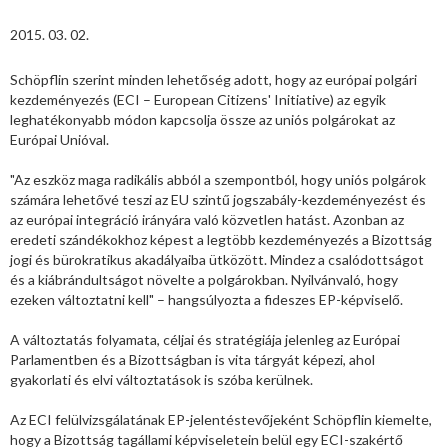
2015. 03. 02.
Schöpflin szerint minden lehetőség adott, hogy az európai polgári
kezdeményezés (ECI – European Citizens' Initiative) az egyik
leghatékonyabb módon kapcsolja össze az uniós polgárokat az
Európai Unióval.
"Az eszköz maga radikális abból a szempontból, hogy uniós polgárok
számára lehetővé teszi az EU szintű jogszabály-kezdeményezést és
az európai integráció irányára való közvetlen hatást. Azonban az
eredeti szándékokhoz képest a legtöbb kezdeményezés a Bizottság
jogi és bürokratikus akadályaiba ütközött. Mindez a csalódottságot
és a kiábrándultságot növelte a polgárokban. Nyilvánvaló, hogy
ezeken változtatni kell" – hangsúlyozta a fideszes EP-képviselő.
A változtatás folyamata, céljai és stratégiája jelenleg az Európai
Parlamentben és a Bizottságban is vita tárgyát képezi, ahol
gyakorlati és elvi változtatások is szóba kerülnek.
Az ECI felülvizsgálatának EP-jelentéstevőjeként Schöpflin kiemelte,
hogy a Bizottság tagállami képviseletein belül egy ECI-szakértő