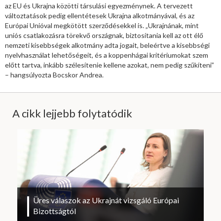
az EU és Ukrajna közötti társulási egyezménynek. A tervezett
változtatások pedig ellentétesek Ukrajna alkotmányával, és az
Európai Unióval megkötött szerződésekkel is. „Ukrajnának, mint
uniós csatlakozásra törekvő országnak, biztosítania kell az ott élő
nemzeti kisebbségek alkotmány adta jogait, beleértve a kisebbségi
nyelvhasználat lehetőségeit, és a koppenhágai kritériumokat szem
előtt tartva, inkább szélesítenie kellene azokat, nem pedig szűkíteni”
– hangsúlyozta Bocskor Andrea.
A cikk lejjebb folytatódik
Üres válaszok az Ukrajnát vizsgáló Európai
Bizottságtól