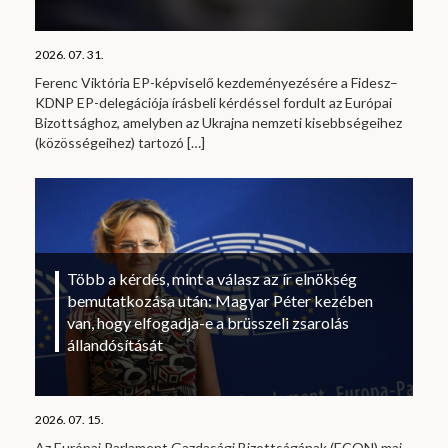
2026. 07. 31.
Ferenc Viktória EP-képviselő kezdeményezésére a Fidesz–
KDNP EP-delegációja írásbeli kérdéssel fordult az Európai
Bizottsághoz, amelyben az Ukrajna nemzeti kisebbségeihez
(közösségeihez) tartozó
[…]
Több a kérdés, mint a válasz az ír elnökség
bemutatkozása után: Magyar Péter kezében
van, hogy elfogadja-e a brüsszeli zsarolás
állandósítását
2026. 07. 15.
Az Európai Parlament Gazdasági Bizottságának (ECON) mai