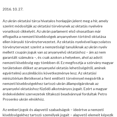
2016. 10. 27.
Az ukrán oktatási tárca hivatalos honlapján jelent meg a hír, amely
szerint módosítják az oktatási törvénynek az oktatás nyelvére
vonatkozó cikkelyét. Az ukrán parlament első olvasatban már
elfogadta a nemzeti kisebbségek anyanyelven történő oktatása
ellen irányuló törvénytervezetet. Az oktatás nyelvével kapcsolatos
törvénytervezet szerint a nemzetiségi tanulóknak az ukrán nyelv
mellett csupán joguk van az anyanyelvű oktatáshoz – ám az nem
garantált számukra –, és csak azokon a helyeken, ahol az adott
nemzeti kisebbség egy tömbben él. Ez megfosztja a szórvány magyar
területeken élőket az anyanyelvi oktatás lehetőségétől, aminek
egyértelmű asszimilációs következménye lesz. Az oktatási
minisztérium illetékesei a fent említett törvénnyel megsértik a
nemzeti kisebbségekhez tartozó ukrán állampolgároknak az
anyanyelvi oktatáshoz fűződő alkotmányos jogait. Ezért a magyar
érdekvédelmi szervezetek tiltakozó beadvánnyal fordultak Petro
Prosenko ukrán elnökhöz.
Az emberi jogok és alapvető szabadságok – ideértve a nemzeti
kisebbségekhez tartozó személyek jogait – alapvető elemeit képezik