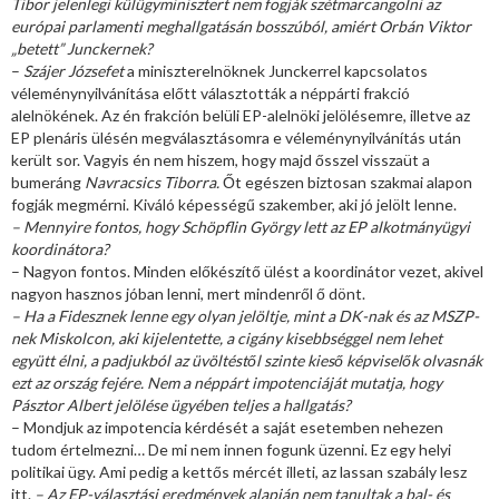
Tibor jelenlegi külügyminisztert nem fogják szétmarcangolni az
európai parlamenti meghallgatásán bosszúból, amiért Orbán Viktor
„betett” Junckernek?
–
Szájer Józsefet
a miniszterelnöknek Junckerrel kapcsolatos
véleménynyilvánítása előtt választották a néppárti frakció
alelnökének. Az én frakción belüli EP-alelnöki jelölésemre, illetve az
EP plenáris ülésén megválasztásomra e véleménynyilvánítás után
került sor. Vagyis én nem hiszem, hogy majd ősszel visszaüt a
bumeráng
Navracsics Tiborra.
Őt egészen biztosan szakmai alapon
fogják megmérni. Kiváló képességű szakember, aki jó jelölt lenne.
– Mennyire fontos, hogy Schöpflin György lett az EP alkotmányügyi
koordinátora?
– Nagyon fontos. Minden előkészítő ülést a koordinátor vezet, akivel
nagyon hasznos jóban lenni, mert mindenről ő dönt.
– Ha a Fidesznek lenne egy olyan jelöltje, mint a DK-nak és az MSZP-
nek Miskolcon, aki kijelentette, a cigány kisebbséggel nem lehet
együtt élni, a padjukból az üvöltéstől szinte kieső képviselők olvasnák
ezt az ország fejére. Nem a néppárt impotenciáját mutatja, hogy
Pásztor Albert jelölése ügyében teljes a hallgatás?
– Mondjuk az impotencia kérdését a saját esetemben nehezen
tudom értelmezni… De mi nem innen fogunk üzenni. Ez egy helyi
politikai ügy. Ami pedig a kettős mércét illeti, az lassan szabály lesz
itt.
– Az EP-választási eredmények alapján nem tanultak a bal- és