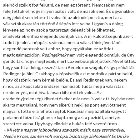
alelnöki székig fog feljutni, de nem ez történt. Nemcsak mi nem
felejtettük el, hogy milyen biztos volt, de mások sem. És ugyanakkor
még jelölni sem lehetett volna őt az alelnöki posztra, mert az a
választók akaratán történő átlépés lett volna. Ugyanis a dolog
lényege az, hogy azok a tagországi delegációk jelölhetnek,
amelyeknek ehhez elegendő pontjuk van. A mi küldöttségünk azért
tudott jelölni a néppárt számára, mert a választóink jóvoltából
elegendő pontunk volt ahhoz, hogy egyáltalán ez az ötlet
megfogalmazódjon.
Redingéknek
nem volt elegendő pontjuk, de úgy
gondolták, hogy megteszik, mert Luxembourgból jöttek. Mivel látták,
hogy sántít a dolog, összeálltak a Benelux országok, és így próbálták
Redinget jelölni. Csakhogy a képviselők azt mondták a párton belül,
hogy köszönik, nem kérnek belőle. És ami Redingnek van, nekem
nincs, az a kapcsolatrendszer: hamarabb tudta meg a választás
eredményét, mint hivatalosan kihirdették volna. Az
eredmény(telenség) kihirdetésekor már nem is volt ott. Nyilván nem
akarta meghallani, hogy nem sikerült neki, és pont egy jöttment
magyar ütötte el a lehetőségtől. Ráadásul még az általa vágyott
parlamenti bizottságban se kapta meg azt a pozíciót, amelyet
szeretett volna. Úgyhogy elindult a bukás felé vezető úton.
– Mi lett a magyar jobboldalra szavazók másik nagy szerelmével,
Neelie Kroes, szintén volt európai bizottsági alelnökkel? És Ulrike