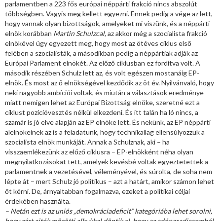
parlamentben a 223 fős európai néppárti frakció nincs abszolút
többségben. Vagyis meg kellett egyezni. Ennek pedig a vége az lett,
hogy vannak olyan bizottságok, amelyeket mi viszünk, és a néppárti
elnök korábban
Martin Schulzcal,
az akkor még a szocialista frakció
elnökével úgy egyezett meg, hogy most az ötéves ciklus első
felében a szocialisták, a másodikban pedig a néppártiak adják az
Európai Parlament elnökét. Az előző ciklusban ez fordítva volt. A
második részében Schulz lett az, és volt egészen mostanáig EP-
elnök. És most az ő elnökségével kezdődik az öt év. Nyilvánvaló, hogy
neki nagyobb ambíciói voltak, és miután a választások eredménye
miatt nemigen lehet az Európai Bizottság elnöke, szeretné ezt a
ciklust pozícióvesztés nélkül elkezdeni. És itt talán ha ló nincs, a
szamár is jó elve alapján az EP elnöke lett. És nekünk, az EP néppárti
alelnökeinek az is a feladatunk, hogy technikailag ellensúlyozzuk a
szocialista elnök munkáját. Annak a Schulznak, aki – ha
visszaemlékezünk az előző ciklusra – EP-elnökként néha olyan
megnyilatkozásokat tett, amelyek kevésbé voltak egyeztetettek a
parlamentnek a vezetésével, véleményével, és súrolta, de soha nem
lépte át – mert Schulz jó politikus – azt a határt, amikor számon lehet
őt kérni. De, árnyaltabban fogalmazva, ezeket a politikai céljai
érdekében használta.
– Netán ezt is az uniós „demokráciadeficit” kategóriába lehet sorolni,
hogy zárt ajtók mögötti alkukkal döntik el, hogy az adóparadicsomból