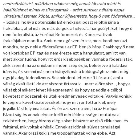
centralizálásért, miközben odahaza még annak látszata miatt is
halálfélelmet mímelve sikongatnak – azért Juncker néhány napja
váratlanul szemen köpte, amikor kijelentette, hogy ő nem föderalista…
– Szokás, hogy a potenciális EB elnökségi poszt jelöltje járja a
frakciókat, ahol más és más dolgokra helyezi a hangsúlyt. Ezt, hogy ő
nem föderalista, az Európai Reformerek és Konzervatívok
frakciójában mondta. Amit nem egészen értek, mert korábban azt
mondta, hogy neki a föderalizmus az EP-ben jó irány. Csakhogy ő nem
volt korábban EP-tag és nem érezte ezt a hangulatot, ami itt van,
mert akkor tudná, hogy itt erős kisebbségben vannak a föderalisták,
akik szerint ma az unióban minden szép és jó, beleértve a haladási
irány is, és semmi más nem hiányzik már a boldogsághoz, mint még
egy jó adag föderalizmus. Sok mindent lehetne itt firtatni, ami a
válság okait illeti, de azt viszont firtassuk – mert előre visz –, hogy a
válságból miként lehet kikecmeregni, és hogy az eddig e célból
követett módszerek és utak eredményesek voltak-e. Vagyis vonjuk
le végre a következtetéseket, hogy mit rontottunk el, mely
jogalkotási folyamatokat. És én azt szeretném, ha az Európai
Bizottság és annak elnöke kellő mértékletességet mutatna a
tekintetben, hogy bizony elég sokat hibázott az első ciklusban, és
feltárná, mik voltak e hibák. Ennek az időnek súlyos tanulságai
vannak. Akár országok is megroppanhattak volna ebbe. Azt