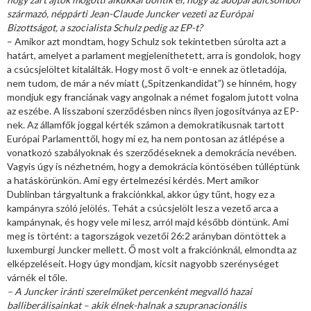
származó, néppárti Jean-Claude Juncker vezeti az Európai
Bizottságot, a szocialista Schulz pedig az EP-t?
– Amikor azt mondtam, hogy Schulz sok tekintetben súrolta azt a
határt, amelyet a parlament megjeleníthetett, arra is gondolok, hogy
a csúcsjelöltet kitalálták. Hogy most ő volt-e ennek az ötletadója,
nem tudom, de már a név miatt („Spitzenkandidat”) se hinném, hogy
mondjuk egy franciának vagy angolnak a német fogalom jutott volna
az eszébe. A lisszaboni szerződésben nincs ilyen jogosítványa az EP-
nek. Az államfők joggal kérték számon a demokratikusnak tartott
Európai Parlamenttől, hogy mi ez, ha nem pontosan az átlépése a
vonatkozó szabályoknak és szerződéseknek a demokrácia nevében.
Vagyis úgy is nézhetném, hogy a demokrácia köntösében túlléptünk
a hatáskörünkön. Ami egy értelmezési kérdés. Mert amikor
Dublinban tárgyaltunk a frakciónkkal, akkor úgy tűnt, hogy ez a
kampányra szóló jelölés. Tehát a csúcsjelölt lesz a vezető arca a
kampánynak, és hogy vele mi lesz, arról majd később döntünk. Ami
meg is történt: a tagországok vezetői 26:2 arányban döntöttek a
luxemburgi Juncker mellett. Ő most volt a frakciónknál, elmondta az
elképzeléseit. Hogy úgy mondjam, kicsit nagyobb szerénységet
várnék el tőle.
– A Juncker iránti szerelmüket percenként megvalló hazai
balliberálisainkat – akik élnek-halnak a szupranacionális