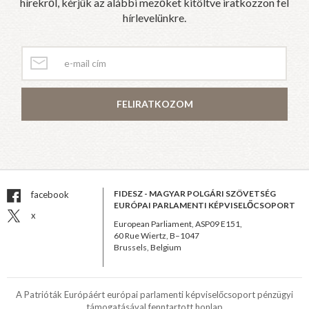
hírekről, kérjük az alábbi mezőket kitöltve iratkozzon fel
hírlevelünkre.
FELIRATKOZOM
FIDESZ - MAGYAR POLGÁRI SZÖVETSÉG
facebook
EURÓPAI PARLAMENTI KÉPVISELŐCSOPORT
x
European Parliament, ASP09 E151,
60 Rue Wiertz, B–1047
Brussels, Belgium
A Patrióták Európáért európai parlamenti képviselőcsoport pénzügyi
támogatásával fenntartott honlap