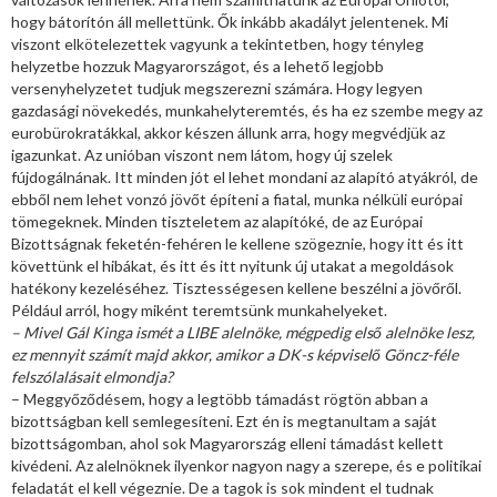
hogy bátorítón áll mellettünk. Ők inkább akadályt jelentenek. Mi
viszont elkötelezettek vagyunk a tekintetben, hogy tényleg
helyzetbe hozzuk Magyarországot, és a lehető legjobb
versenyhelyzetet tudjuk megszerezni számára. Hogy legyen
gazdasági növekedés, munkahelyteremtés, és ha ez szembe megy az
eurobürokratákkal, akkor készen állunk arra, hogy megvédjük az
igazunkat. Az unióban viszont nem látom, hogy új szelek
fújdogálnának. Itt minden jót el lehet mondani az alapító atyákról, de
ebből nem lehet vonzó jövőt építeni a fiatal, munka nélküli európai
tömegeknek. Minden tiszteletem az alapítóké, de az Európai
Bizottságnak feketén-fehéren le kellene szögeznie, hogy itt és itt
követtünk el hibákat, és itt és itt nyitunk új utakat a megoldások
hatékony kezeléséhez. Tisztességesen kellene beszélni a jövőről.
Például arról, hogy miként teremtsünk munkahelyeket.
– Mivel Gál Kinga ismét a LIBE alelnöke, mégpedig első alelnöke lesz,
ez mennyit számít majd akkor, amikor a DK-s képviselő Göncz-féle
felszólalásait elmondja?
– Meggyőződésem, hogy a legtöbb támadást rögtön abban a
bizottságban kell semlegesíteni. Ezt én is megtanultam a saját
bizottságomban, ahol sok Magyarország elleni támadást kellett
kivédeni. Az alelnöknek ilyenkor nagyon nagy a szerepe, és e politikai
feladatát el kell végeznie. De a tagok is sok mindent el tudnak