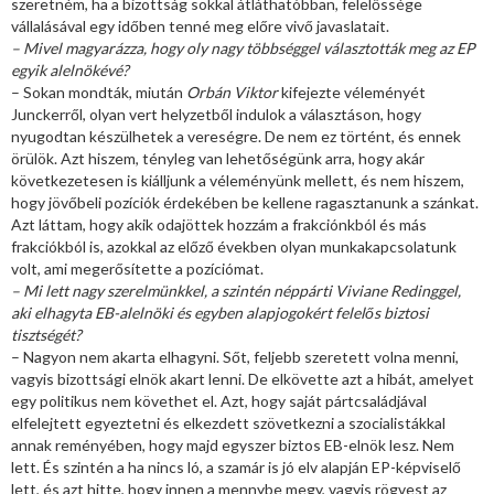
szeretném, ha a bizottság sokkal átláthatóbban, felelőssége
vállalásával egy időben tenné meg előre vivő javaslatait.
– Mivel magyarázza, hogy oly nagy többséggel választották meg az EP
egyik alelnökévé?
– Sokan mondták, miután
Orbán Viktor
kifejezte véleményét
Junckerről, olyan vert helyzetből indulok a választáson, hogy
nyugodtan készülhetek a vereségre. De nem ez történt, és ennek
örülök. Azt hiszem, tényleg van lehetőségünk arra, hogy akár
következetesen is kiálljunk a véleményünk mellett, és nem hiszem,
hogy jövőbeli pozíciók érdekében be kellene ragasztanunk a szánkat.
Azt láttam, hogy akik odajöttek hozzám a frakciónkból és más
frakciókból is, azokkal az előző években olyan munkakapcsolatunk
volt, ami megerősítette a pozíciómat.
– Mi lett nagy szerelmünkkel, a szintén néppárti Viviane Redinggel,
aki elhagyta EB-alelnöki és egyben alapjogokért felelős biztosi
tisztségét?
– Nagyon nem akarta elhagyni. Sőt, feljebb szeretett volna menni,
vagyis bizottsági elnök akart lenni. De elkövette azt a hibát, amelyet
egy politikus nem követhet el. Azt, hogy saját pártcsaládjával
elfelejtett egyeztetni és elkezdett szövetkezni a szocialistákkal
annak reményében, hogy majd egyszer biztos EB-elnök lesz. Nem
lett. És szintén a ha nincs ló, a szamár is jó elv alapján EP-képviselő
lett, és azt hitte, hogy innen a mennybe megy, vagyis rögvest az