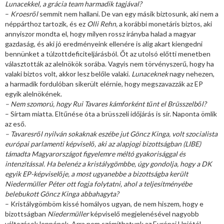
Lunacekkel, a grácia team harmadik tagjával?
–
Kroesről
semmit nem hallani. De van egy másik biztosunk, aki nem a
néppárthoz tartozik, és ez
Olli Rehn,
a korábbi monetáris biztos, aki
annyiszor mondta el, hogy milyen rossz irányba halad a magyar
gazdaság, és aki jó eredményeink ellenére is alig akart kiengedni
bennünket a túlzottdeficiteljárásból. Őt az utolsó előtti menetben
választották az alelnökök sorába. Vagyis nem törvényszerű, hogy ha
valaki biztos volt, akkor lesz belőle valaki.
Lunaceknek
nagy nehezen,
a harmadik fordulóban sikerült elérnie, hogy megszavazzák az EP
egyik alelnökének.
– Nem szomorú, hogy Rui Tavares kámforként tűnt el Brüsszelből?
– Sírtam miatta. Eltűnése óta a brüsszeli időjárás is sír. Naponta ömlik
az eső.
– Tavaresről nyilván sokaknak eszébe jut Göncz Kinga, volt szocialista
európai parlamenti képviselő, aki az alapjogi bizottságban (LIBE)
támadta Magyarországot figyelemre méltó gyakorisággal és
intenzitással. Ha belenéz a kristálygömbbe, úgy gondolja, hogy a DK
egyik EP-képviselője, a most ugyanebbe a bizottságba került
Niedermüller Péter ott fogja folytatni, ahol a teljesítményébe
belebukott Göncz Kinga abbahagyta?
– Kristálygömböm kissé homályos ugyan, de nem hiszem, hogy e
bizottságban
Niedermüller
képviselő megjelenésével nagyobb
változások lennének. Arra nem számíthatunk az Európai Uniótól,