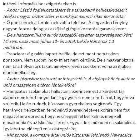
intézni. Informális beszélgetéseken is.
– Andor László foglalkoztatásért és a társadalmi beilleszkedésért
felelős magyar biztos ötévnyi munkáját mennyi siker koronázta?
– Ő pont ennek a területnek volt a felelőse. Az egyetlen tényleg
nagyon fontos dolog, az az ifjúsági foglalkoztatási garanciakeret…
– De a hatezermilliárd eurós összegből egyetlen tagország sem kért!
Mi sem. Csak most, július 11- én adtak belőle Rómának 1,1
milliárdot…
– Franciaország talán kapott belőle, de ezt most nem tudom
pontosan. Nem tudom, hogy miért nem kértünk. De a magyar biztos
nem talált olyan új utakat, amelyek révén csökkent volna az ifjúkori
munkanélküliség.
– Andor biztoshoz tartozott az integráció is. A cigányok öt év alatt az
unió országaiban e téren léptek előre?
– Hangzatos szólamokat hallottam. Szerintem ezt a kérdést faji
alapon nem lehet megoldani. Egy gyerek nem tehet arról, hogy hová
születik. Ha én tudnék, biztosan a gyerekeken segítenék. Egy
hátrányos helyzetben felnövekvő gyerek hétéves korára nem fog
magától arra ébredni, hogy neki reggel fel kell kelnie, meg kell
mosakodnia és az iskolába sietnie. Együtt kell működni e családokkal.
Így lehetne elősegíteni az integrációt.
– Mit gondol, a kormány által uniós biztosnak jelölendő Navracsics