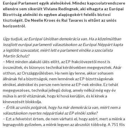
Európai Parlament egyik alelnökévé. Mindez kapcsolatrendszere
ellenére sem sikerült Viviane Redingnek, aki elhagyta az Európai
Bizottság alelnöki és egyben alapjogokért felelős biztosi
tisztségét. De Neelie Kroes és Rui Tavares is eltűnt az uniós
horizontról.
Úgy tudjuk, az Európai Unióban demokrácia van. Ha a közelmúltban
lezajlott európai parlamenti választásokon az Európai Néppárt kapta
a legtöbb szavazatot, miért lett e parlament elnöke a szocialista
Martin Schulz?
– Mint minden alakuló ülés előtt, az EP frakcióvezetői most is
összeültek, és bizonyos technikai kérdésekben megegyeztek. Akár
otthon, az Országgyűlésben. Ha nem így lenne, akkor sohasem
állnának fel a bizottságok, nem lennének az EP-bizottságoknak
elnökei, alelnökei és persze nem lenne az EP-nek elnöke. Ez tehát
megegyezéses, technikai jellegű dolog, amely nélkül még egy év
múlva is arról vitáznának, hogy ki hová kerüljön, és ki kinek a
kinevezését blokkolja.
– Értik az uniós polgárok, hogy ha már demokrácia van, miért nem a
választásokon nyertes néppártiaké az EP elnöki széke?
– Ezt a felvetést értem, de nem várható el, hogy azért, mert a miénk a
legnagyobb győzelem, a miénk legyen az abszolút többség. A 751 fős