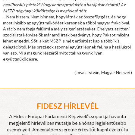
neoliberális pártok? Hogy kontraproduktív a hazájukat áztatni? Az
MSZP négytagú küldöttsége is megfeleződött.
– Nem hiszem. Nem hinném, hogy látnák az összefüggést, és hogy
most inkább az együttműködést keresnék a többi magyar frakcióval.
A ráció nem fogja felülírni a mély zsigeri érzéseket. Ehelyett az itteni
szocialista képviselők már arról írtak beadványt, hogy Paksot miként
lehet engedni. Sőt, a két MSZP-s még erősítést kap a többi kis
delegációtól. Más országok azonnal együtt lépnek fel, ha a hazájukról
van szó. Mi a magunk részéről nyitottak vagyunk ilyen
együttműködésre.
(Lovas István, Magyar Nemzet)
FIDESZ HÍRLEVÉL
A Fidesz Európai Parlamenti Képviselőcsoportja havonta
megjelenő hírlevélben mutatja be a hónap legjelentősebb
eseményeit. Amennyiben szeretne értesítőt kapni ezekről a