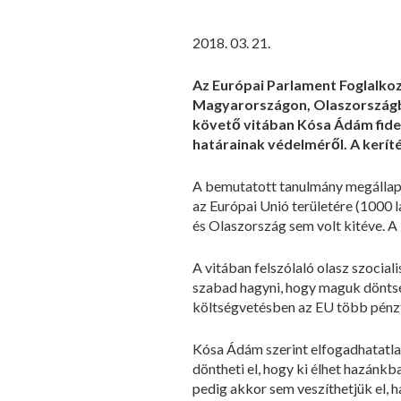
2018. 03. 21.
Az Európai Parlament Foglalko
Magyarországon, Olaszországb
követő vitában Kósa Ádám fide
határainak védelméről. A keríté
A bemutatott tanulmány megállapí
az Európai Unió területére (1000
és Olaszország sem volt kitéve. 
A vitában felszólaló olasz szocial
szabad hagyni, hogy maguk döntsene
költségvetésben az EU több pénzt
Kósa Ádám szerint elfogadhatatla
döntheti el, hogy ki élhet hazánk
pedig akkor sem veszíthetjük el, 