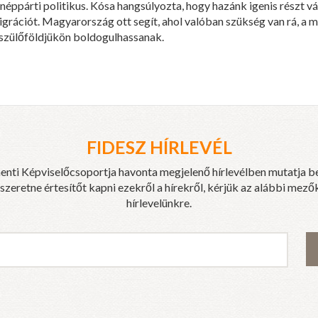
ppárti politikus. Kósa hangsúlyozta, hogy hazánk igenis részt vál
 migrációt. Magyarország ott segít, ahol valóban szükség van rá, a m
szülőföldjükön boldogulhassanak.
FIDESZ HÍRLEVÉL
enti Képviselőcsoportja havonta megjelenő hírlevélben mutatja b
eretne értesítőt kapni ezekről a hírekről, kérjük az alábbi mezők
hírlevelünkre.