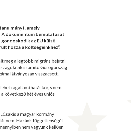
 tanulmányt, amely
át. A dokumentum bemutatását
 gondoskodik az EU külső
ult hozzá a költségeinkhez”.
lt meg a legtöbb migráns bejutni
ntországoknak számító Görögország
záma látványosan visszaesett.
 lehet tagállami hatáskör, s nem
y a következő hét éves uniós
. „Csakis a magyar kormány
s kit nem. Hazánk függetlenségét
 amennyiben nem vagyunk kellően