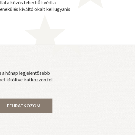
lal a közös teherből: védi a
enekülés kiváltó okait kell ugyanis
e a hónap legjelentősebb
et kitöltve iratkozzon fel
FELIRATKOZOM