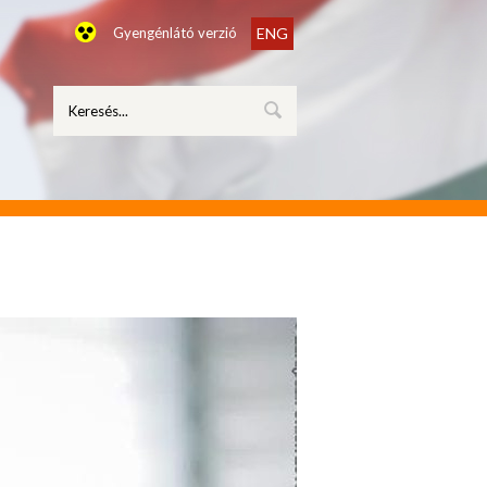
Gyengénlátó verzió
ENG