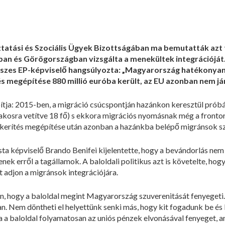
ztatási és Szociális Ügyek Bizottságában ma bemutatták azt
an és Görögországban vizsgálta a menekültek integrációj
szes EP-képviselő hangsúlyozta: „Magyarország hatékonyan
s megépítése 880 millió euróba került, az EU azonban nem jár
tja: 2015-ben, a migráció csúcspontján hazánkon keresztül próbá
 lakosra vetítve 18 fő) s ekkora migrációs nyomásnak még a fro
A kerítés megépítése után azonban a hazánkba belépő migránsok s
ista képviselő Brando Benifei kijelentette, hogy a bevándorlás nem
k erről a tagállamok. A baloldali politikus azt is követelte, hog
 adjon a migránsok integrációjára.
n, hogy a baloldal megint Magyarország szuverenitását fenyegeti
ban. Nem döntheti el helyettünk senki más, hogy kit fogadunk be é
ha a baloldal folyamatosan az uniós pénzek elvonásával fenyeget,