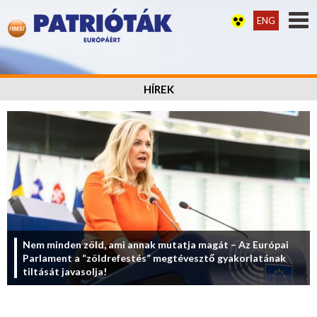
ENG
HÍREK
Nem minden zöld, ami annak mutatja magát – Az Európai
Parlament a “zöldrefestés” megtévesztő gyakorlatának
tiltását javasolja!