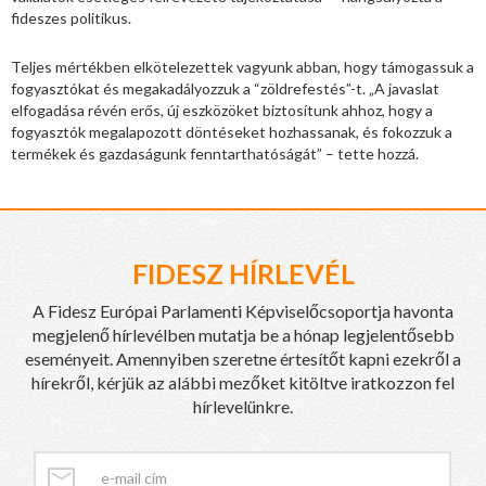
fideszes politikus.
Teljes mértékben elkötelezettek vagyunk abban, hogy támogassuk a
fogyasztókat és megakadályozzuk a “zöldrefestés”-t. „A javaslat
elfogadása révén erős, új eszközöket biztosítunk ahhoz, hogy a
fogyasztók megalapozott döntéseket hozhassanak, és fokozzuk a
termékek és gazdaságunk fenntarthatóságát” – tette hozzá.
FIDESZ HÍRLEVÉL
A Fidesz Európai Parlamenti Képviselőcsoportja havonta
megjelenő hírlevélben mutatja be a hónap legjelentősebb
eseményeit. Amennyiben szeretne értesítőt kapni ezekről a
hírekről, kérjük az alábbi mezőket kitöltve iratkozzon fel
hírlevelünkre.