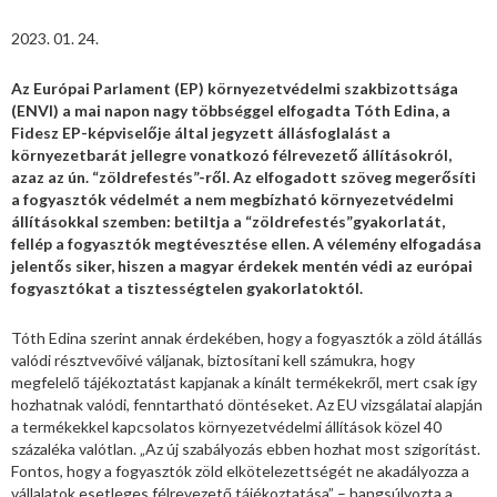
2023. 01. 24.
Az Európai Parlament (EP) környezetvédelmi szakbizottsága
(ENVI) a mai napon nagy többséggel elfogadta Tóth Edina, a
Fidesz EP-képviselője által jegyzett állásfoglalást a
környezetbarát jellegre vonatkozó félrevezető állításokról,
azaz az ún. “zöldrefestés”-ről. Az elfogadott szöveg megerősíti
a fogyasztók védelmét a nem megbízható környezetvédelmi
állításokkal szemben: betiltja a “zöldrefestés”gyakorlatát,
fellép a fogyasztók megtévesztése ellen. A vélemény elfogadása
jelentős siker, hiszen a magyar érdekek mentén védi az európai
fogyasztókat a tisztességtelen gyakorlatoktól.
Tóth Edina szerint annak érdekében, hogy a fogyasztók a zöld átállás
valódi résztvevőivé váljanak, biztosítani kell számukra, hogy
megfelelő tájékoztatást kapjanak a kínált termékekről, mert csak így
hozhatnak valódi, fenntartható döntéseket. Az EU vizsgálatai alapján
a termékekkel kapcsolatos környezetvédelmi állítások közel 40
százaléka valótlan. „Az új szabályozás ebben hozhat most szigorítást.
Fontos, hogy a fogyasztók zöld elkötelezettségét ne akadályozza a
vállalatok esetleges félrevezető tájékoztatása” – hangsúlyozta a