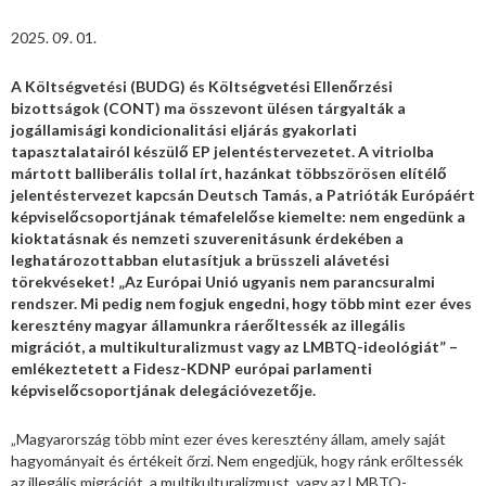
2025. 09. 01.
A Költségvetési (BUDG) és Költségvetési Ellenőrzési
bizottságok (CONT) ma összevont ülésen tárgyalták a
jogállamisági kondicionalitási eljárás gyakorlati
tapasztalatairól készülő EP jelentéstervezetet. A vitriolba
mártott balliberális tollal írt, hazánkat többszörösen elítélő
jelentéstervezet kapcsán Deutsch Tamás, a Patrióták Európáért
képviselőcsoportjának témafelelőse kiemelte: nem engedünk a
kioktatásnak és nemzeti szuverenitásunk érdekében a
leghatározottabban elutasítjuk a brüsszeli alávetési
törekvéseket! „Az Európai Unió ugyanis nem parancsuralmi
rendszer. Mi pedig nem fogjuk engedni, hogy több mint ezer éves
keresztény magyar államunkra ráerőltessék az illegális
migrációt, a multikulturalizmust vagy az LMBTQ-ideológiát” –
emlékeztetett a Fidesz-KDNP európai parlamenti
képviselőcsoportjának delegációvezetője.
„Magyarország több mint ezer éves keresztény állam, amely saját
hagyományait és értékeit őrzi. Nem engedjük, hogy ránk erőltessék
az illegális migrációt, a multikulturalizmust, vagy az LMBTQ-