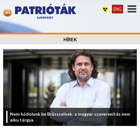
ENG
HÍREK
Nem hódolunk be Brüsszelnek: a magyar szuverenitás nem
alku tárgya