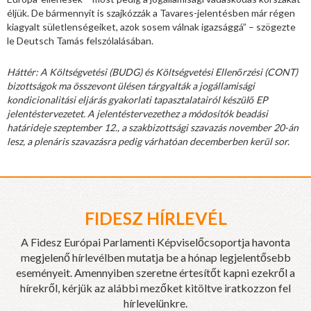
éljük. De bármennyit is szajkózzák a Tavares-jelentésben már régen
kiagyalt sületlenségeiket, azok sosem válnak igazsággá” – szögezte
le Deutsch Tamás felszólalásában.
Háttér: A Költségvetési (BUDG) és Költségvetési Ellenőrzési (CONT)
bizottságok ma összevont ülésen tárgyalták a jogállamisági
kondicionalitási eljárás gyakorlati tapasztalatairól készülő EP
jelentéstervezetet. A jelentéstervezethez a módosítók beadási
határideje szeptember 12., a szakbizottsági szavazás november 20-án
lesz, a plenáris szavazásra pedig várhatóan decemberben kerül sor.
FIDESZ HÍRLEVÉL
A Fidesz Európai Parlamenti Képviselőcsoportja havonta
megjelenő hírlevélben mutatja be a hónap legjelentősebb
eseményeit. Amennyiben szeretne értesítőt kapni ezekről a
hírekről, kérjük az alábbi mezőket kitöltve iratkozzon fel
hírlevelünkre.