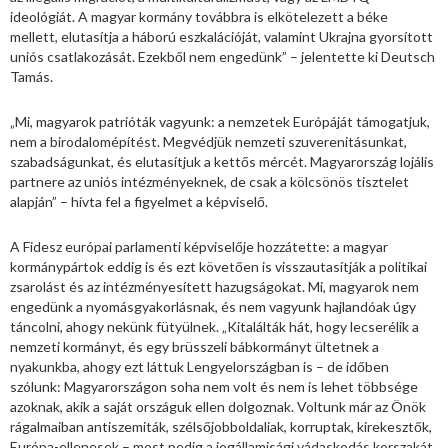
ideológiát. A magyar kormány továbbra is elkötelezett a béke
mellett, elutasítja a háború eszkalációját, valamint Ukrajna gyorsított
uniós csatlakozását. Ezekből nem engedünk” – jelentette ki Deutsch
Tamás.
„Mi, magyarok patrióták vagyunk: a nemzetek Európáját támogatjuk,
nem a birodalomépítést. Megvédjük nemzeti szuverenitásunkat,
szabadságunkat, és elutasítjuk a kettős mércét. Magyarország lojális
partnere az uniós intézményeknek, de csak a kölcsönös tisztelet
alapján” – hívta fel a figyelmet a képviselő.
A Fidesz európai parlamenti képviselője hozzátette: a magyar
kormánypártok eddig is és ezt követően is visszautasítják a politikai
zsarolást és az intézményesített hazugságokat. Mi, magyarok nem
engedünk a nyomásgyakorlásnak, és nem vagyunk hajlandóak úgy
táncolni, ahogy nekünk fütyülnek. „Kitalálták hát, hogy lecserélik a
nemzeti kormányt, és egy brüsszeli bábkormányt ültetnek a
nyakunkba, ahogy ezt láttuk Lengyelországban is – de időben
szólunk: Magyarországon soha nem volt és nem is lehet többsége
azoknak, akik a saját országuk ellen dolgoznak. Voltunk már az Önök
rágalmaiban antiszemiták, szélsőjobboldaliak, korruptak, kirekesztők,
Európa-ellenesek – most pedig a jogállamisági vádaskodás korszakát