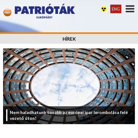
ENG
HÍREK
Nem haladhatunk tovább az európai ipar lerombolása felé
vezető úton!