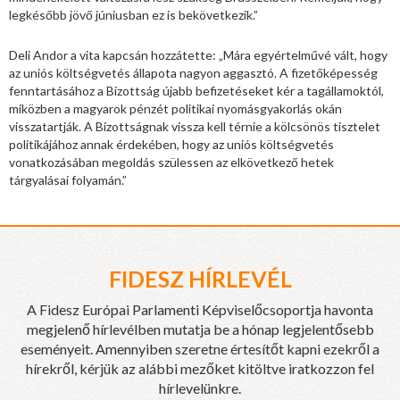
legkésőbb jövő júniusban ez is bekövetkezik.”
Deli Andor a vita kapcsán hozzátette: „Mára egyértelművé vált, hogy
az uniós költségvetés állapota nagyon aggasztó. A fizetőképesség
fenntartásához a Bizottság újabb befizetéseket kér a tagállamoktól,
miközben a magyarok pénzét politikai nyomásgyakorlás okán
visszatartják. A Bizottságnak vissza kell térnie a kölcsönös tisztelet
politikájához annak érdekében, hogy az uniós költségvetés
vonatkozásában megoldás szülessen az elkövetkező hetek
tárgyalásai folyamán.”
FIDESZ HÍRLEVÉL
A Fidesz Európai Parlamenti Képviselőcsoportja havonta
megjelenő hírlevélben mutatja be a hónap legjelentősebb
eseményeit. Amennyiben szeretne értesítőt kapni ezekről a
hírekről, kérjük az alábbi mezőket kitöltve iratkozzon fel
hírlevelünkre.