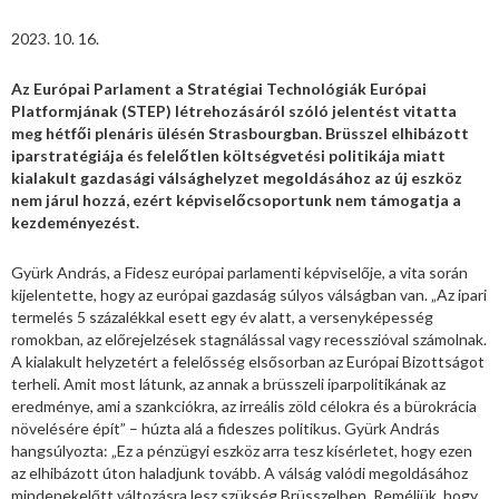
2023. 10. 16.
Az Európai Parlament a Stratégiai Technológiák Európai
Platformjának (STEP) létrehozásáról szóló jelentést vitatta
meg hétfői plenáris ülésén Strasbourgban. Brüsszel elhibázott
iparstratégiája és felelőtlen költségvetési politikája miatt
kialakult gazdasági válsághelyzet megoldásához az új eszköz
nem járul hozzá, ezért képviselőcsoportunk nem támogatja a
kezdeményezést.
Gyürk András, a Fidesz európai parlamenti képviselője, a vita során
kijelentette, hogy az európai gazdaság súlyos válságban van. „Az ipari
termelés 5 százalékkal esett egy év alatt, a versenyképesség
romokban, az előrejelzések stagnálással vagy recesszióval számolnak.
A kialakult helyzetért a felelősség elsősorban az Európai Bizottságot
terheli. Amit most látunk, az annak a brüsszeli iparpolitikának az
eredménye, ami a szankciókra, az irreális zöld célokra és a bürokrácia
növelésére épít” – húzta alá a fideszes politikus. Gyürk András
hangsúlyozta: „Ez a pénzügyi eszköz arra tesz kísérletet, hogy ezen
az elhibázott úton haladjunk tovább. A válság valódi megoldásához
mindenekelőtt változásra lesz szükség Brüsszelben. Reméljük, hogy