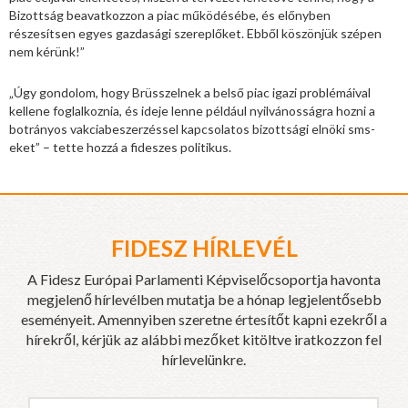
Bizottság beavatkozzon a piac működésébe, és előnyben
részesítsen egyes gazdasági szereplőket. Ebből köszönjük szépen
nem kérünk!”
„Úgy gondolom, hogy Brüsszelnek a belső piac igazi problémáival
kellene foglalkoznia, és ideje lenne például nyilvánosságra hozni a
botrányos vakciabeszerzéssel kapcsolatos bizottsági elnöki sms-
eket” – tette hozzá a fideszes politikus.
FIDESZ HÍRLEVÉL
A Fidesz Európai Parlamenti Képviselőcsoportja havonta
megjelenő hírlevélben mutatja be a hónap legjelentősebb
eseményeit. Amennyiben szeretne értesítőt kapni ezekről a
hírekről, kérjük az alábbi mezőket kitöltve iratkozzon fel
hírlevelünkre.