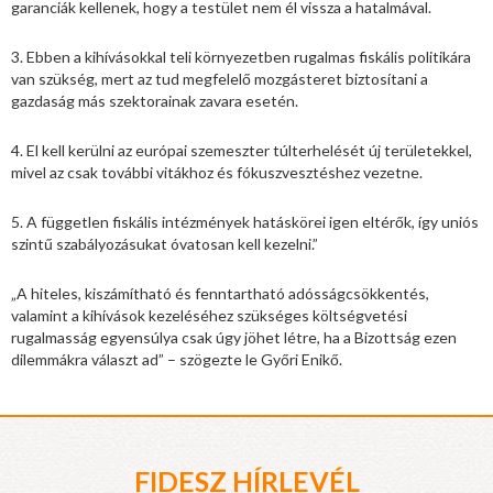
garanciák kellenek, hogy a testület nem él vissza a hatalmával.
3. Ebben a kihívásokkal teli környezetben rugalmas fiskális politikára
van szükség, mert az tud megfelelő mozgásteret biztosítani a
gazdaság más szektorainak zavara esetén.
4. El kell kerülni az európai szemeszter túlterhelését új területekkel,
mivel az csak további vitákhoz és fókuszvesztéshez vezetne.
5. A független fiskális intézmények hatáskörei igen eltérők, így uniós
szintű szabályozásukat óvatosan kell kezelni.”
„A hiteles, kiszámítható és fenntartható adósságcsökkentés,
valamint a kihívások kezeléséhez szükséges költségvetési
rugalmasság egyensúlya csak úgy jöhet létre, ha a Bizottság ezen
dilemmákra választ ad” – szögezte le Győri Enikő.
FIDESZ HÍRLEVÉL