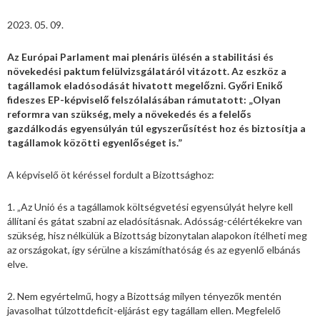
2023. 05. 09.
Az Európai Parlament mai plenáris ülésén a stabilitási és
növekedési paktum felülvizsgálatáról vitázott. Az eszköz a
tagállamok eladósodását hivatott megelőzni. Győri Enikő
fideszes EP-képviselő felszólalásában rámutatott: „Olyan
reformra van szükség, mely a növekedés és a felelős
gazdálkodás egyensúlyán túl egyszerűsítést hoz és biztosítja a
tagállamok közötti egyenlőséget is.”
A képviselő öt kéréssel fordult a Bizottsághoz:
1. „Az Unió és a tagállamok költségvetési egyensúlyát helyre kell
állítani és gátat szabni az eladósításnak. Adósság-célértékekre van
szükség, hisz nélkülük a Bizottság bizonytalan alapokon ítélheti meg
az országokat, így sérülne a kiszámíthatóság és az egyenlő elbánás
elve.
2. Nem egyértelmű, hogy a Bizottság milyen tényezők mentén
javasolhat túlzottdeficit-eljárást egy tagállam ellen. Megfelelő