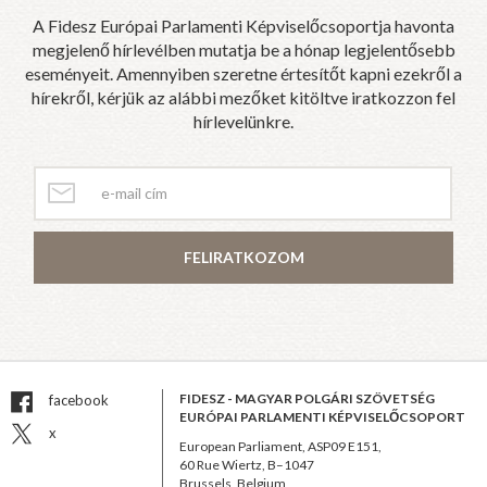
A Fidesz Európai Parlamenti Képviselőcsoportja havonta
megjelenő hírlevélben mutatja be a hónap legjelentősebb
eseményeit. Amennyiben szeretne értesítőt kapni ezekről a
hírekről, kérjük az alábbi mezőket kitöltve iratkozzon fel
hírlevelünkre.
FELIRATKOZOM
FIDESZ - MAGYAR POLGÁRI SZÖVETSÉG
facebook
EURÓPAI PARLAMENTI KÉPVISELŐCSOPORT
x
European Parliament, ASP09 E151,
60 Rue Wiertz, B–1047
Brussels, Belgium