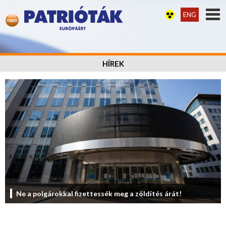
ENG
HÍREK
Ne a polgárokkal fizettessék meg a zöldítés árát!