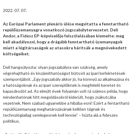
2022. 07. 07.
Az Európai Parlament plenáris ülése megvitatta a fenntartható
repülőüzemanyagra vonatkozó jogszabálytervezetet. Deli
Andor, a Fidesz EP-képviselője felszólalásában kiemelte: meg
kell akadályozni, hogy a drágább fenntartható üzemanyagok
miatt a légitársaságok az utasokra hárítsák a megnövekedett
költségeiket.
Deli hangsúlyozta: olyan jogszabályra van szükség, amely
végrehajtható és kiszámíthatóságot biztosít az ipari befektetések
szempontjából. ,,Egy jogszabály akkor jó, ha könnyű az alkalmazása és
a hatóságoknak és az ipari szereplőknek is megfelelő keretet és
kapaszkodót ad. Az elmúlt évek folyamán volt rá számos példa, hogy
mindenhatónak hitt megoldásokról kiderült, hogy zsákutcába
vezetnek. Nem szabad ugyanebbe a hibába esni! Ezért a fentartható
repülőüzemanyag meghatározásának kellően tágnak és
technológiailag semlegesnek kell lennie” – húzta alá a fideszes
politikus.