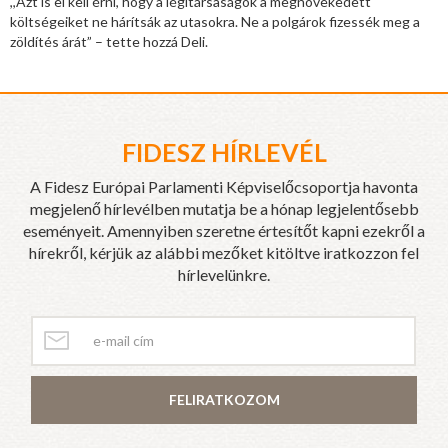
,,Azt is el kell érni, hogy a légitársaságok a megnövekedett
költségeiket ne hárítsák az utasokra. Ne a polgárok fizessék meg a
zöldítés árát” – tette hozzá Deli.
FIDESZ HÍRLEVÉL
A Fidesz Európai Parlamenti Képviselőcsoportja havonta
megjelenő hírlevélben mutatja be a hónap legjelentősebb
eseményeit. Amennyiben szeretne értesítőt kapni ezekről a
hírekről, kérjük az alábbi mezőket kitöltve iratkozzon fel
hírlevelünkre.
FELIRATKOZOM