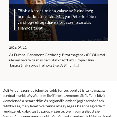
Több a kérdés, mint a válasz az ír elnökség
bemutatkozása után: Magyar Péter kezében
van, hogy elfogadja-e a brüsszeli zsarolás
állandósítását
2026. 07. 15.
Az Európai Parlament Gazdasági Bizottságának (ECON) mai
ülésén hivatalosan is bemutatkozott az Európai Unió
Tanácsának soros ír elnöksége. A Simon
[…]
Deli Andor szerint a jelentés több fontos pontot is tartalmaz az
európai kisebbségvédelem jövőjének szempontjából. Ezek közül
kiemelendő a nemzetközi és regionális emberi jogi szerződések
ratifikálása, mely lehetővé tenné az egységes kisebbségvédelmi
rendszerek kialakítását Európa-szerte. „Felhívom a Bizottság
figyelmét az egységes kisebbségvédelmi standardok kidolgozásnak