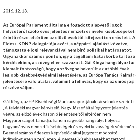
2016. 12. 13.
Az Európai Parlament által ma elfogadott alapvető jogok
helyzetéről szóló éves jelentés nemzeti és nyelvi kisebbségeket
érintő része, eltérően az előző évektől, kifejezetten erős lett. A
Fidesz-KDNP delegációja ezért, a néppárti ajánlást követve,
támogatta e jogi relevanciával nem bíró politikai határozatot.
Ugyanakkor számos ponton, így a tagállami hatáskörbe tartozó
kérdésekben, a szöveg ellen szavazott. Gál Kinga hangsúlyozta:
kiemelt fontosságú, hogy a szövegbe bekerült az utóbbi évek
legjobb kisebbségvédelmi jelentésére, az Európa Tanács Kalmár-
jelentésére való utalás, valamint a felhívás, hogy ez az uniós jog
részévé váljon.
Gál Kinga, az EP Kisebbségi Munkacsoportjának társelnöke szerint:
„A felvidéki magyar képviselő, Nagy József által jegyzett jelentés
végre, az előző évek hasonló jelentéseitől eltérően nem
Magyarországot támadja, hanem nagyobb hangsúlyt helyez a
hagyományos nemzeti kisebbségek és nyelvi közösségek védelmére.
Beemel számos fideszes képviselők által jegyzett módosító
indítványt ezen a területen. A nemzeti kisebbségekhez tartózó