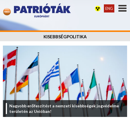
ENG
KISEBBSÉGPOLITIKA
Nagyobb erőfeszítést a nemzeti kisebbségek jogvédelme
területén az Unióban!