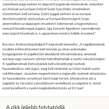
személyek jogai emberi és alapvető jogoknak minősülnek, melyeket
az Uniónak az Európai Unióról Szóló Szerződés értelmében
tiszteletben kell tartania. Ezért joggal várható el az európai
döntéshozóktól, elsősorban az Európai Bizottságtól, hogy
amennyiben az alapjogok részeként tekintenek a hagyományos
nemzeti kisebbségek jogaira, úgy hasonló figyelmet szenteljenek
ezen jogsértéseknek is, s ugyanolyan módon ítéljék el ezeket”.
Bocskor Andrea kárpátaljai EP-képviselő kiemelte: „A tagállamoknak
további erőfeszítéseket kell tenniük az olyan aránytalan
közigazgatási és jogalkotási akadályok felszámolására, amelyek
európai vagy nemzeti szinten hátráltathatják a nyelvi sokszínűséget.
A tagállamoknak biztosítaniuk kell a kisebbségi nyelvek
használatához való jogot, meg kell védeniük az Unión belüli nyelvi
sokféleséget. Javaslom megerősíteni a regionális nyelvek oktatására
és használatára vonatkozó bizottsági tervet, kiterjesztve azt a
tagjelölt és társulási szerződéssel rendelkező országokra is, mivel
ezzel kezelhető a nyelvi megkülönböztetés az EU-ban”.
A cikk lejjebb folytatódik