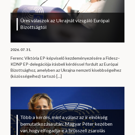
Üres válaszok az Ukrajnát vizsgáló Európai
Bizottságtól
2026. 07. 31.
Ferenc Viktória EP-képviselő kezdeményezésére a Fidesz–
KDNP EP-delegációja írásbeli kérdéssel fordult az Európai
Bizottsághoz, amelyben az Ukrajna nemzeti kisebbségeihez
(közösségeihez) tartozó
[…]
Több a kérdés, mint a válasz az ír elnökség
bemutatkozása után: Magyar Péter kezében
van, hogy elfogadja-e a brüsszeli zsarolás