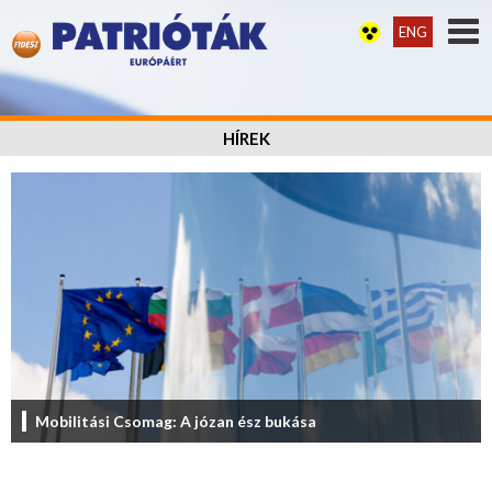
ENG
HÍREK
Mobilitási Csomag: A józan ész bukása