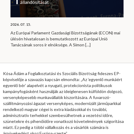
állandósítását
2026. 07. 15.
Az Európai Parlament Gazdasági Bizottságának (ECON) mai
ülésén hivatalosan is bemutatkozott az Európai Unió
Tanácsának soros ír elnöksége. A Simon
[…]
Kósa Ádám a Foglalkoztatási és Szociális Bizottság fideszes EP-
képviselője a szavazás kapcsán elmondta: „Az ’egyenlő munkáért
egyenlő bér’ alapelvét a nyugati, protekcionista politikusok
kampányfogásként használják az ideiglenesen külföldön dolgozó,
versenyképesebb munkavállalók kiszorítására. A fuvarozó-
szállítmányozási ágazat versenyképes, modernizált járműparkkal
rendelkező magyar cégei is extra kiadásokkal és további,
adminisztratív terhekkel szembesülhetnek a vezetési időre,
szünetekre és pihenőidőre vonatkozó követelmények szigorítása
miatt. Ez pedig a többi vállalkozás és a vásárlók számára is
árnövekedést okoz Európa-szerte”.