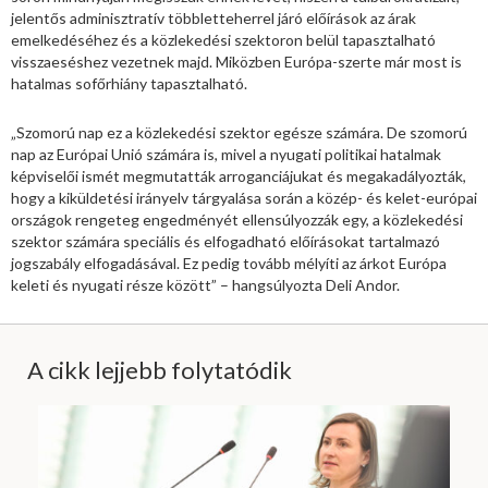
jelentős adminisztratív többletteherrel járó előírások az árak
emelkedéséhez és a közlekedési szektoron belül tapasztalható
visszaeséshez vezetnek majd. Miközben Európa-szerte már most is
hatalmas sofőrhiány tapasztalható.
„Szomorú nap ez a közlekedési szektor egésze számára. De szomorú
nap az Európai Unió számára is, mivel a nyugati politikai hatalmak
képviselői ismét megmutatták arroganciájukat és megakadályozták,
hogy a kiküldetési irányelv tárgyalása során a közép- és kelet-európai
országok rengeteg engedményét ellensúlyozzák egy, a közlekedési
szektor számára speciális és elfogadható előírásokat tartalmazó
jogszabály elfogadásával. Ez pedig tovább mélyíti az árkot Európa
keleti és nyugati része között” – hangsúlyozta Deli Andor.
A cikk lejjebb folytatódik