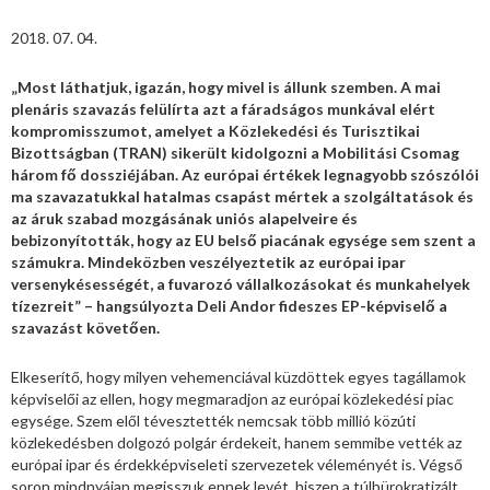
2018. 07. 04.
„Most láthatjuk, igazán, hogy mivel is állunk szemben. A mai
plenáris szavazás felülírta azt a fáradságos munkával elért
kompromisszumot, amelyet a Közlekedési és Turisztikai
Bizottságban (TRAN) sikerült kidolgozni a Mobilitási Csomag
három fő dossziéjában. Az európai értékek legnagyobb szószólói
ma szavazatukkal hatalmas csapást mértek a szolgáltatások és
az áruk szabad mozgásának uniós alapelveire és
bebizonyították, hogy az EU belső piacának egysége sem szent a
számukra. Mindeközben veszélyeztetik az európai ipar
versenykésességét, a fuvarozó vállalkozásokat és munkahelyek
tízezreit” – hangsúlyozta Deli Andor fideszes EP-képviselő a
szavazást követően.
Elkeserítő, hogy milyen vehemenciával küzdöttek egyes tagállamok
képviselői az ellen, hogy megmaradjon az európai közlekedési piac
egysége. Szem elől tévesztették nemcsak több millió közúti
közlekedésben dolgozó polgár érdekeit, hanem semmibe vették az
európai ipar és érdekképviseleti szervezetek véleményét is. Végső
soron mindnyájan megisszuk ennek levét, hiszen a túlbürokratizált,