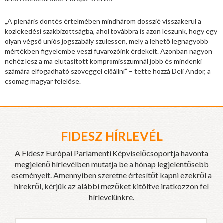
„A plenáris döntés értelmében mindhárom dosszié visszakerül a
közlekedési szakbizottságba, ahol továbbra is azon leszünk, hogy egy
olyan végső uniós jogszabály szülessen, mely a lehető legnagyobb
mértékben figyelembe veszi fuvarozóink érdekeit. Azonban nagyon
nehéz lesz a ma elutasított kompromisszumnál jobb és mindenki
számára elfogadható szöveggel előállni” – tette hozzá Deli Andor, a
csomag magyar felelőse.
FIDESZ HÍRLEVÉL
A Fidesz Európai Parlamenti Képviselőcsoportja havonta
megjelenő hírlevélben mutatja be a hónap legjelentősebb
eseményeit. Amennyiben szeretne értesítőt kapni ezekről a
hírekről, kérjük az alábbi mezőket kitöltve iratkozzon fel
hírlevelünkre.