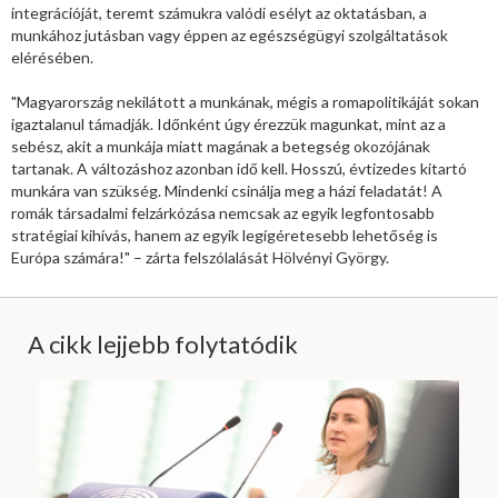
integrációját, teremt számukra valódi esélyt az oktatásban, a
munkához jutásban vagy éppen az egészségügyi szolgáltatások
elérésében.
"Magyarország nekilátott a munkának, mégis a romapolitikáját sokan
igaztalanul támadják. Időnként úgy érezzük magunkat, mint az a
sebész, akit a munkája miatt magának a betegség okozójának
tartanak. A változáshoz azonban idő kell. Hosszú, évtizedes kitartó
munkára van szükség. Mindenki csinálja meg a házi feladatát! A
romák társadalmi felzárkózása nemcsak az egyik legfontosabb
stratégiai kihívás, hanem az egyik legígéretesebb lehetőség is
Európa számára!" – zárta felszólalását Hölvényi György.
A cikk lejjebb folytatódik