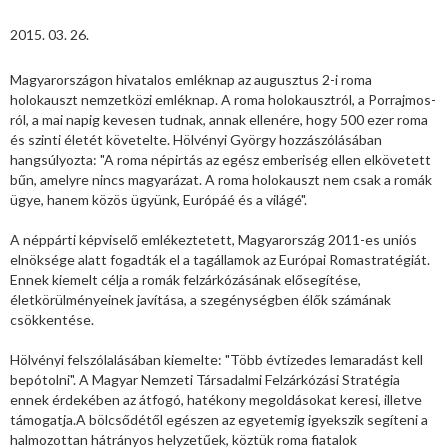
2015. 03. 26.
Magyarországon hivatalos emléknap az augusztus 2-i roma
holokauszt nemzetközi emléknap. A roma holokausztról, a Porrajmos-
ról, a mai napig kevesen tudnak, annak ellenére, hogy 500 ezer roma
és szinti életét követelte. Hölvényi György hozzászólásában
hangsúlyozta: "A roma népirtás az egész emberiség ellen elkövetett
bűn, amelyre nincs magyarázat. A roma holokauszt nem csak a romák
ügye, hanem közös ügyünk, Európáé és a világé".
A néppárti képviselő emlékeztetett, Magyarország 2011-es uniós
elnöksége alatt fogadták el a tagállamok az Európai Romastratégiát.
Ennek kiemelt célja a romák felzárkózásának elősegítése,
életkörülményeinek javítása, a szegénységben élők számának
csökkentése.
Hölvényi felszólalásában kiemelte: "Több évtizedes lemaradást kell
bepótolni". A Magyar Nemzeti Társadalmi Felzárkózási Stratégia
ennek érdekében az átfogó, hatékony megoldásokat keresi, illetve
támogatja.A bölcsődétől egészen az egyetemig igyekszik segíteni a
halmozottan hátrányos helyzetűek, köztük roma fiatalok