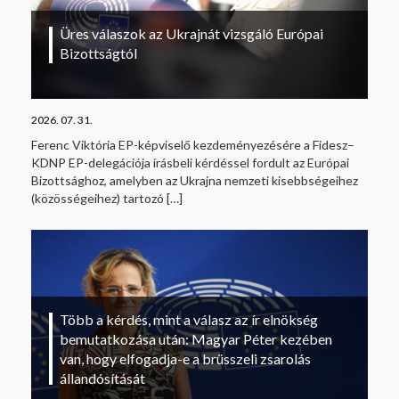
Üres válaszok az Ukrajnát vizsgáló Európai
Bizottságtól
2026. 07. 31.
Ferenc Viktória EP-képviselő kezdeményezésére a Fidesz–
KDNP EP-delegációja írásbeli kérdéssel fordult az Európai
Bizottsághoz, amelyben az Ukrajna nemzeti kisebbségeihez
(közösségeihez) tartozó
[…]
Több a kérdés, mint a válasz az ír elnökség
bemutatkozása után: Magyar Péter kezében
van, hogy elfogadja-e a brüsszeli zsarolás
állandósítását