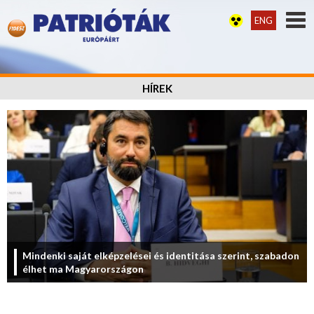
ENG
HÍREK
Mindenki saját elképzelései és identitása szerint, szabadon
élhet ma Magyarországon