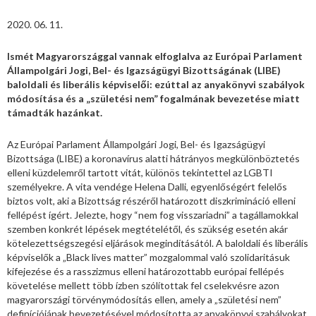
2020. 06. 11.
Ismét Magyarországgal vannak elfoglalva az Európai Parlament
Állampolgári Jogi, Bel- és Igazságügyi Bizottságának (LIBE)
baloldali és liberális képviselői: ezúttal az anyakönyvi szabályok
módosítása és a „születési nem” fogalmának bevezetése miatt
támadták hazánkat.
Az Európai Parlament Állampolgári Jogi, Bel- és Igazságügyi
Bizottsága (LIBE) a koronavírus alatti hátrányos megkülönböztetés
elleni küzdelemről tartott vitát, különös tekintettel az LGBTI
személyekre. A vita vendége Helena Dalli, egyenlőségért felelős
biztos volt, aki a Bizottság részéről határozott diszkrimináció elleni
fellépést ígért. Jelezte, hogy “nem fog visszariadni” a tagállamokkal
szemben konkrét lépések megtételétől, és szükség esetén akár
kötelezettségszegési eljárások megindításától. A baloldali és liberális
képviselők a „Black lives matter” mozgalommal való szolidaritásuk
kifejezése és a rasszizmus elleni határozottabb európai fellépés
követelése mellett több ízben szólítottak fel cselekvésre azon
magyarországi törvénymódosítás ellen, amely a „születési nem”
definíciójának bevezetésével módosította az anyakönyvi szabályokat.