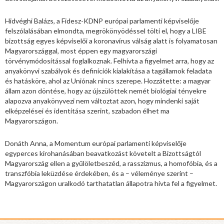
Hidvéghi Balázs, a Fidesz-KDNP európai parlamenti képviselője
felszólalásában elmondta, megrökönyödéssel tölti el, hogy a LIBE
bizottság egyes képviselői a koronavírus válság alatt is folyamatosan
Magyarországgal, most éppen egy magyarországi
törvénymódosítással foglalkoznak. Felhívta a figyelmet arra, hogy az
anyakönyvi szabályok és definíciók kialakítása a tagállamok feladata
és hatásköre, ahol az Uniónak nincs szerepe. Hozzátette: a magyar
állam azon döntése, hogy az újszülöttek nemét biológiai tényekre
alapozva anyakönyvezi nem változtat azon, hogy mindenki saját
elképzelései és identitása szerint, szabadon élhet ma
Magyarországon.
Donáth Anna, a Momentum európai parlamenti képviselője
egyperces kirohanásában beavatkozást követelt a Bizottságtól
Magyarország ellen a gyűlöletbeszéd, a rasszizmus, a homofóbia, és a
transzfóbia leküzdése érdekében, és a – véleménye szerint –
Magyarországon uralkodó tarthatatlan állapotra hívta fel a figyelmet.