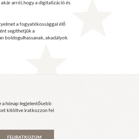
kár arról, hogy a digitalizáció és
igyelmet a fogyatékossággal élő
ént segíthetjük a
óan boldogulhassanak, akadályok
e a hónap legjelentősebb
et kitöltve iratkozzon fel
FELIRATKOZOM