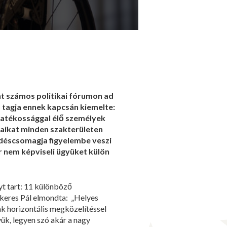
t számos politikai fórumon ad
ó tagja ennek kapcsán kiemelte:
gyatékossággal élő személyek
ogaikat minden szakterületen
kedéscsomagja figyelembe veszi
r nem képviseli ügyüket külön
t tart: 11 különböző
ekeres Pál elmondta: „Helyes
k horizontális megközelítéssel
ük, legyen szó akár a nagy