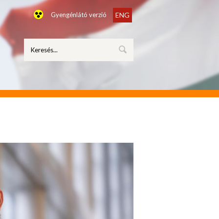
Gyengénlátó verzió
ENG