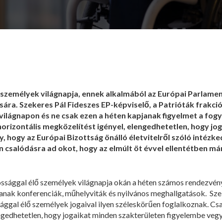
személyek világnapja, ennek alkalmából az Európai Parlamen
ára. Szekeres Pál Fideszes EP-képviselő, a Patrióták frakci
 világnapon és ne csak ezen a héten kapjanak figyelmet a fo
 horizontális megközelítést igényel, elengedhetetlen, hogy j
, hogy az Európai Bizottság önálló életvitelről szóló intéz
n csalódásra ad okot, hogy az elmúlt öt évvel ellentétben má
ssággal élő személyek világnapja okán a héten számos rendezvény
anak konferenciák, műhelyviták és nyilvános meghallgatások. Sz
ggal élő személyek jogaival ilyen széleskörűen foglalkoznak. Csa
engedhetetlen, hogy jogaikat minden szakterületen figyelembe vegy