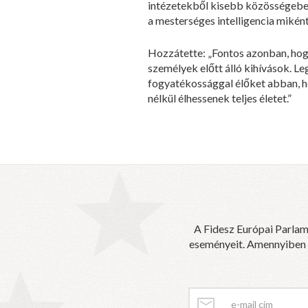
intézetekből kisebb közösségebe kö
a mesterséges intelligencia miként
Hozzátette: „Fontos azonban, hogy
személyek előtt álló kihívások. L
fogyatékossággal élőket abban, h
nélkül élhessenek teljes életet.”
A Fidesz Európai Parlam
eseményeit. Amennyiben sz