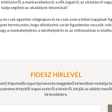
ltözésről, a munkavállalásról, a nők jogairól, az oktatásról vagy a
 tudja segíteni az akadályok lebontását.”
 ne csak egyetlen világnapon és ne csak ezen a héten kapjanak f
egyen természetes, hogy döntéseink során figyelembe vesszük, mik
ogy a munkahelyükön, a lakóhelyükön és az otthonukban is önáll
FIDESZ HÍRLEVÉL
enti Képviselőcsoportja havonta megjelenő hírlevélben mutatja b
eretne értesítőt kapni ezekről a hírekről, kérjük az alábbi mezők
hírlevelünkre.