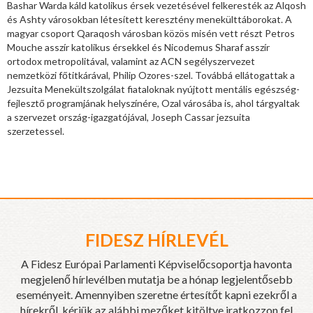
Bashar Warda káld katolikus érsek vezetésével felkeresték az Alqosh
és Ashty városokban létesített keresztény menekülttáborokat. A
magyar csoport Qaraqosh városban közös misén vett részt Petros
Mouche asszír katolikus érsekkel és Nicodemus Sharaf asszír
ortodox metropolitával, valamint az ACN segélyszervezet
nemzetközi főtitkárával, Philip Ozores-szel. Továbbá ellátogattak a
Jezsuita Menekültszolgálat fiataloknak nyújtott mentális egészség-
fejlesztő programjának helyszínére, Ozal városába is, ahol tárgyaltak
a szervezet ország-igazgatójával, Joseph Cassar jezsuita
szerzetessel.
FIDESZ HÍRLEVÉL
A Fidesz Európai Parlamenti Képviselőcsoportja havonta
megjelenő hírlevélben mutatja be a hónap legjelentősebb
eseményeit. Amennyiben szeretne értesítőt kapni ezekről a
hírekről, kérjük az alábbi mezőket kitöltve iratkozzon fel