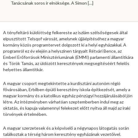
Tanácsának soros ír elnöksége. A Simon
[…]
A tényfeltáró küldöttség felkereste az iszlám szélsőségesek által
elpusztított Telsqof városát, amelynek újjáépítéséhez a magyar
kormány közös programtervet dolgozott ki a helyi egyházakkal. A
programról ez év elején a helyszínen tárgyalt Rétvári Bence, az
Emberi Erőforrások Minisztériumának (EMMI) parlamenti államtitkára
és Török Tamás, az üldözött keresztények megsegítéséért felelős
helyettes államtitkár.
A magyar csoport megtekintette a kurdisztáni autonóm régió
fővárosában, Erbílben épülő keresztény iskola építkezését, amely a
magyar kormány és a katolikus egyház pénzügyi hozzájárulásából jön
létre. Az intézményben várhatóan szeptemberben indul meg az
oktatás, és kapuja valamennyi felekezet előtt nyitva áll majd az iraki
törvények értelmében.
A magyar szerzetesek és a képviselő a négynapos látogatás során
találkoztak a térség három keresztény egyházának vezetőivel.