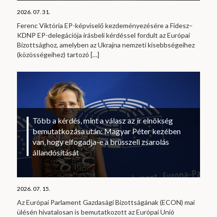
2026. 07. 31.
Ferenc Viktória EP-képviselő kezdeményezésére a Fidesz–
KDNP EP-delegációja írásbeli kérdéssel fordult az Európai
Bizottsághoz, amelyben az Ukrajna nemzeti kisebbségeihez
(közösségeihez) tartozó
[…]
Több a kérdés, mint a válasz az ír elnökség
bemutatkozása után: Magyar Péter kezében
van, hogy elfogadja-e a brüsszeli zsarolás
állandósítását
2026. 07. 15.
Az Európai Parlament Gazdasági Bizottságának (ECON) mai
ülésén hivatalosan is bemutatkozott az Európai Unió