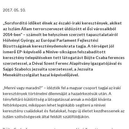
2017. 05. 10.
„Sorsfordító időket élnek az északi-iraki keresztények, akiket
az Iszlám Állam terrorszervezet üldözött el ősi városaikból
2014-ben” – számolt be helyszínen szerzett tapasztalatairól
Hölvényi György, az Európai Parlament Fejlesztési
Bizottságának kereszténydemokrata tagja. A térséget jól
ismerő EP-képviselő a Ninive-síkságon felszabadított
keresztény településeken tett látogatást Böjte Csaba ferences
szerzetessel, a Dévai Szent Ferenc Alapítvány igazgatójával és
Sajgó Szabolcs jezsuita szerzetessel, a Jezsuita
Menekültszolgálat hazai képviselőjével.
„Menni vagy maradni?” – idézték fel a magyar csoport tagjai az iraki
keresztények történelmi dilemmáját a hazaérkezésük után. A
tényfeltáró küldöttség a látogatással annak a módját kívánta
feltérképezni, miképpen lehet leginkább segíteni a ninivei
keresztény családokat és fiatalokat, hogy új életet kezdhessenek az
iszlám szélsőségesek által feldúlt szülőföldjükön.