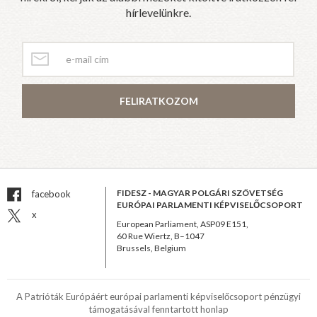
hírlevelünkre.
FELIRATKOZOM
FIDESZ - MAGYAR POLGÁRI SZÖVETSÉG
facebook
EURÓPAI PARLAMENTI KÉPVISELŐCSOPORT
x
European Parliament, ASP09 E151,
60 Rue Wiertz, B–1047
Brussels, Belgium
A Patrióták Európáért európai parlamenti képviselőcsoport pénzügyi
támogatásával fenntartott honlap