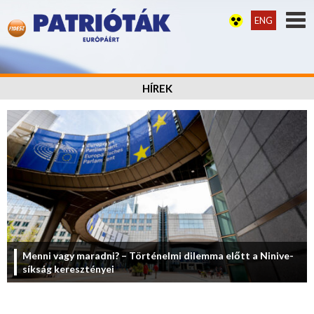
ENG
HÍREK
Menni vagy maradni? – Történelmi dilemma előtt a Ninive-
síkság keresztényei