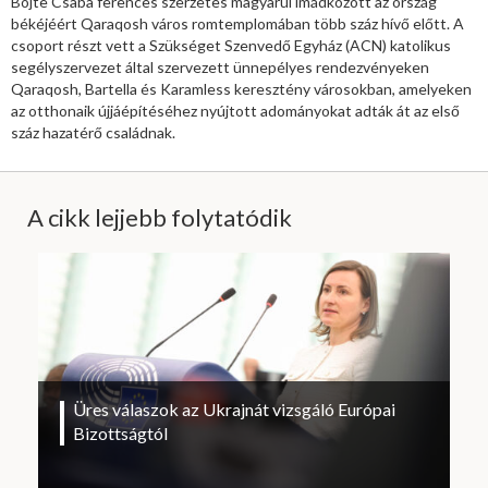
Böjte Csaba ferences szerzetes magyarul imádkozott az ország
békéjéért Qaraqosh város romtemplomában több száz hívő előtt. A
csoport részt vett a Szükséget Szenvedő Egyház (ACN) katolikus
segélyszervezet által szervezett ünnepélyes rendezvényeken
Qaraqosh, Bartella és Karamless keresztény városokban, amelyeken
az otthonaik újjáépítéséhez nyújtott adományokat adták át az első
száz hazatérő családnak.
A cikk lejjebb folytatódik
Üres válaszok az Ukrajnát vizsgáló Európai
Bizottságtól