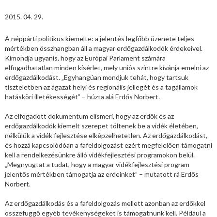
2015. 04. 29.
A néppárti politikus kiemelte: a jelentés legfőbb üzenete teljes
mértékben összhangban áll a magyar erdőgazdálkodók érdekeivel.
Kimondja ugyanis, hogy az Európai Parlament számára
elfogadhatatlan minden kísérlet, mely uniós szintre kívánja emelni az
erdőgazdálkodást. „Egyhangúan mondjuk tehát, hogy tartsuk
tiszteletben az ágazat helyi és regionális jellegét és a tagállamok
hatásköri illetékességét” – húzta alá Erdős Norbert.
Az elfogadott dokumentum elismeri, hogy az erdők és az
erdőgazdálkodók kiemelt szerepet töltenek be a vidék életében,
nélkülük a vidék fejlesztése elképzelhetetlen. Az erdőgazdálkodást,
és hozzá kapcsolódóan a fafeldolgozást ezért megfelelően támogatni
kell a rendelkezésünkre álló vidékfejlesztési programokon belül.
„Megnyugtat a tudat, hogy a magyar vidékfejlesztési program
jelentős mértékben támogatja az erdeinket” – mutatott rá Erdős
Norbert.
Az erdőgazdálkodás és a fafeldolgozás mellett azonban az erdőkkel
összefüggő egyéb tevékenységeket is támogatnunk kell. Például a