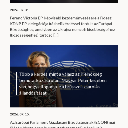
2026. 07. 31.
Ferenc Viktória EP-képviselő kezdeményezésére a Fidesz–
KDNP EP-delegációja írásbeli kérdéssel fordult az Európai
Bizottsághoz, amelyben az Ukrajna nemzeti kisebbségeihez
(közösségeihez) tartozó
[…]
Több a kérdés, mint a válasz az ír elnökség
bemutatkozása után: Magyar Péter kezében
van, hogy elfogadja-e a brüsszeli zsarolás
állandósítását
2026. 07. 15.
Az Európai Parlament Gazdasági Bizottságának (ECON) mai
ülésén hivatalosan is bemutatkozott az Európai Unió