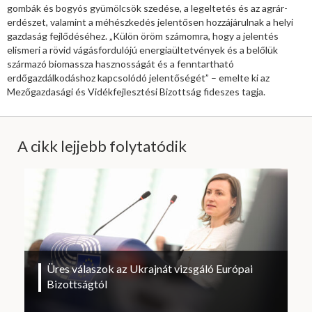
gombák és bogyós gyümölcsök szedése, a legeltetés és az agrár-
erdészet, valamint a méhészkedés jelentősen hozzájárulnak a helyi
gazdaság fejlődéséhez. „Külön öröm számomra, hogy a jelentés
elismeri a rövid vágásfordulójú energiaültetvények és a belőlük
származó biomassza hasznosságát és a fenntartható
erdőgazdálkodáshoz kapcsolódó jelentőségét” – emelte ki az
Mezőgazdasági és Vidékfejlesztési Bizottság fideszes tagja.
A cikk lejjebb folytatódik
Üres válaszok az Ukrajnát vizsgáló Európai
Bizottságtól