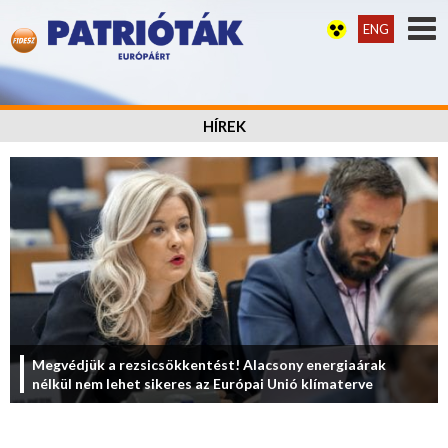
ENG
HÍREK
Megvédjük a rezsicsökkentést! Alacsony energiaárak
nélkül nem lehet sikeres az Európai Unió klímaterve