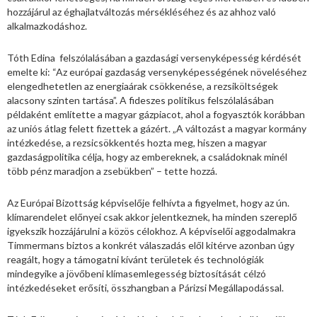
hozzájárul az éghajlatváltozás mérsékléséhez és az ahhoz való
alkalmazkodáshoz.
Tóth Edina felszólalásában a gazdasági versenyképesség kérdését
emelte ki: “Az európai gazdaság versenyképességének növeléséhez
elengedhetetlen az energiaárak csökkenése, a rezsiköltségek
alacsony szinten tartása”. A fideszes politikus felszólalásában
példaként említette a magyar gázpiacot, ahol a fogyasztók korábban
az uniós átlag felett fizettek a gázért. „A változást a magyar kormány
intézkedése, a rezsicsökkentés hozta meg, hiszen a magyar
gazdaságpolitika célja, hogy az embereknek, a családoknak minél
több pénz maradjon a zsebükben” – tette hozzá.
Az Európai Bizottság képviselője felhívta a figyelmet, hogy az ún.
klímarendelet előnyei csak akkor jelentkeznek, ha minden szereplő
igyekszik hozzájárulni a közös célokhoz. A képviselői aggodalmakra
Timmermans biztos a konkrét válaszadás elől kitérve azonban úgy
reagált, hogy a támogatni kívánt területek és technológiák
mindegyike a jövőbeni klímasemlegesség biztosítását célzó
intézkedéseket erősíti, összhangban a Párizsi Megállapodással.