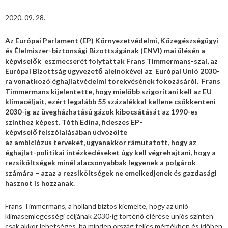
2020. 09. 28.
Az Európai Parlament (EP) Környezetvédelmi, Közegészségügyi
és Élelmiszer-biztonsági Bizottságának (ENVI) mai ülésén a
képviselők eszmecserét folytattak Frans Timmermans-szal, az
Európai Bizottság ügyvezető alelnökével az Európai Unió 2030-
ra vonatkozó éghajlatvédelmi törekvésének fokozásáról. Frans
Timmermans kijelentette, hogy mielőbb szigorítani kell az EU
klímacéljait, ezért legalább 55 százalékkal kellene csökkenteni
2030-ig az üvegházhatású gázok kibocsátását az 1990-es
szinthez képest. Tóth Edina, fideszes EP-
képviselő felszólalásában üdvözölte
az ambiciózus terveket, ugyanakkor rámutatott, hogy az
éghajlat-politikai intézkedéseket úgy kell végrehajtani, hogy a
rezsiköltségek minél alacsonyabbak legyenek a polgárok
számára – azaz a rezsiköltségek ne emelkedjenek és gazdasági
hasznot is hozzanak.
Frans Timmermans, a holland biztos kiemelte, hogy az unió
klímasemlegességi céljának 2030-ig történő elérése uniós szinten
csak akkor lehetséges, ha minden ország teljes mértékben és időben