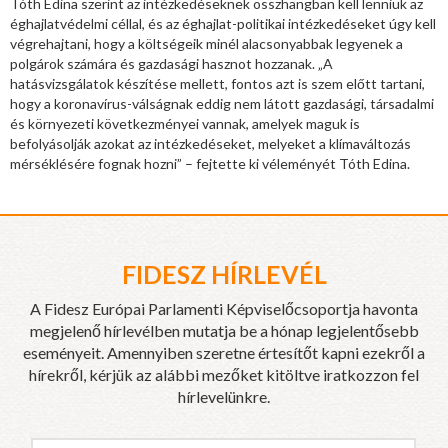
Tóth Edina szerint az intézkedéseknek összhangban kell lenniük az
éghajlatvédelmi céllal, és az éghajlat-politikai intézkedéseket úgy kell
végrehajtani, hogy a költségeik minél alacsonyabbak legyenek a
polgárok számára és gazdasági hasznot hozzanak. „A
hatásvizsgálatok készítése mellett, fontos azt is szem előtt tartani,
hogy a koronavírus-válságnak eddig nem látott gazdasági, társadalmi
és környezeti következményei vannak, amelyek maguk is
befolyásolják azokat az intézkedéseket, melyeket a klímaváltozás
mérséklésére fognak hozni” – fejtette ki véleményét Tóth Edina.
FIDESZ HÍRLEVÉL
A Fidesz Európai Parlamenti Képviselőcsoportja havonta
megjelenő hírlevélben mutatja be a hónap legjelentősebb
eseményeit. Amennyiben szeretne értesítőt kapni ezekről a
hírekről, kérjük az alábbi mezőket kitöltve iratkozzon fel
hírlevelünkre.